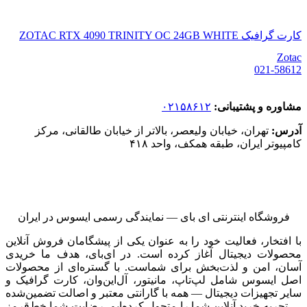
کارت گرافیک ZOTAC RTX 4090 TRINITY OC 24GB WHITE
Zotac
021-58612
مشاوره و پشتیبانی:
۰۲۱۵۸۶۱۲
آدرس:
تهران، خیابان ولیعصر، بالاتر از خیابان طالقانی، مرکز
کامپیوتر ایران، طبقه همکف، واحد ۴۱۸
فروشگاه اینترنتی ای‌ بای — نمایندگی رسمی ایسوس در ایران
با افتخار، فعالیت خود را به عنوان یکی از پیشگامان فروش آنلاین
محصولات دیجیتال آغاز کرده است. در ای‌بای، هدف ما خریدی
آسان، امن و لذت‌بخش برای شماست. با گستره‌ای از محصولات
اصل ایسوس شامل لپ‌تاپ، مانیتور، آل‌این‌وان، کارت گرافیک و
سایر تجهیزات دیجیتال — همه با گارانتی معتبر و اصالت تضمین‌شده
— تجربه خرید آنلاین شما را متحول کرده‌ایم. رضایت شما خط‌قرمز