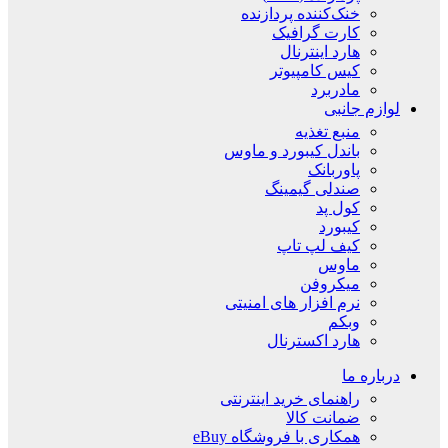
خنک‌کننده پردازنده
کارت گرافیک
هارد اینترنال
کیس کامپیوتر
مادربرد
لوازم جانبی
منبع تغذیه
باندل کیبورد و ماوس
پاوربانک
صندلی گیمینگ
کول پد
کیبورد
کیف لپ تاپ
ماوس
میکروفن
نرم افزار های امنیتی
وبکم
هارد اکسترنال
درباره ما
راهنمای خرید اینترنتی
ضمانت کالا
همکاری با فروشگاه eBuy