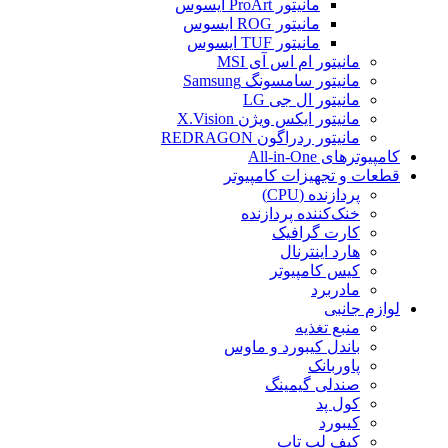
مانیتور ProArt ایسوس
مانیتور ROG ایسوس
مانیتور TUF ایسوس
مانیتور ام اس آی MSI
مانیتور سامسونگ Samsung
مانیتور ال جی LG
مانیتور ایکس ویژن X.Vision
مانیتور ردراگون REDRAGON
کامپیوترهای All-in-One
قطعات و تجهیزات کامپیوتر
پردازنده (CPU)
خنک‌کننده پردازنده
کارت گرافیک
هارد اینترنال
کیس کامپیوتر
مادربرد
لوازم جانبی
منبع تغذیه
باندل کیبورد و ماوس
پاوربانک
صندلی گیمینگ
کول پد
کیبورد
کیف لپ تاپ