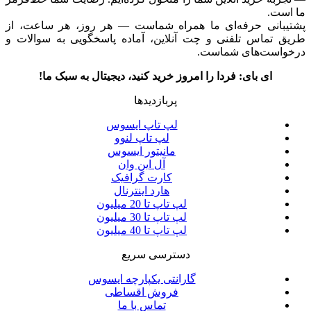
ما است.
پشتیبانی حرفه‌ای ما همراه شماست — هر روز، هر ساعت، از
طریق تماس تلفنی و چت آنلاین، آماده پاسخگویی به سوالات و
درخواست‌های شماست.
ای بای: فردا را امروز خرید کنید، دیجیتال به سبک ما!
پربازدیدها
لپ تاپ ایسوس
لپ تاپ لنوو
مانیتور ایسوس
آل این وان
کارت گرافیک
هارد اینترنال
لپ تاپ تا 20 میلیون
لپ تاپ تا 30 میلیون
لپ تاپ تا 40 میلیون
دسترسی سریع
گارانتی یکپارچه ایسوس
فروش اقساطی
تماس با ما