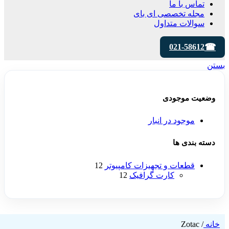
تماس با ما
مجله تخصصی ای‌ بای
سوالات متداول
021-58612
بستن
وضعیت موجودی
موجود در انبار
دسته بندی ها
قطعات و تجهیزات کامپیوتر
12
کارت گرافیک
12
خانه
/
Zotac