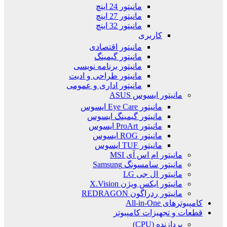
مانیتور 24 اینچ
مانیتور 27 اینچ
مانیتور 32 اینچ
کاربری
مانیتور اقتصادی
مانیتور گیمینگ
مانیتور برنامه نویسی
مانیتور طراحی و ادیت
مانیتور اداری و عمومی
مانیتور ایسوس ASUS
مانیتور Eye Care ایسوس
مانیتور گیمینگ ایسوس
مانیتور ProArt ایسوس
مانیتور ROG ایسوس
مانیتور TUF ایسوس
مانیتور ام اس آی MSI
مانیتور سامسونگ Samsung
مانیتور ال جی LG
مانیتور ایکس ویژن X.Vision
مانیتور ردراگون REDRAGON
کامپیوترهای All-in-One
قطعات و تجهیزات کامپیوتر
پردازنده (CPU)