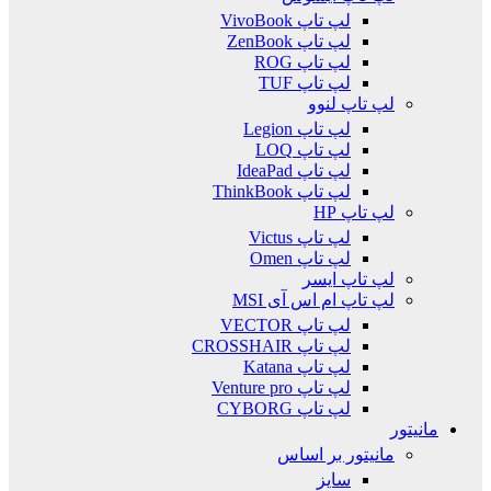
لپ تاپ VivoBook
لپ تاپ ZenBook
لپ تاپ ROG
لپ تاپ TUF
لپ تاپ لنوو
لپ تاپ Legion
لپ تاپ LOQ
لپ تاپ IdeaPad
لپ تاپ ThinkBook
لپ تاپ HP
لپ تاپ Victus
لپ تاپ Omen
لپ تاپ ایسر
لپ تاپ ام اس آی MSI
لپ تاپ VECTOR
لپ تاپ CROSSHAIR
لپ تاپ Katana
لپ تاپ Venture pro
لپ تاپ CYBORG
مانیتور
مانیتور بر اساس
سایز