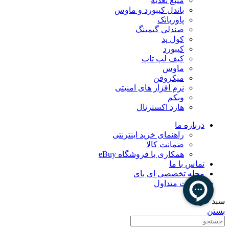
منبع تغذیه
باندل کیبورد و ماوس
پاوربانک
صندلی گیمینگ
کول پد
کیبورد
کیف لپ تاپ
ماوس
میکروفن
نرم افزار های امنیتی
وبکم
هارد اکسترنال
درباره ما
راهنمای خرید اینترنتی
ضمانت کالا
همکاری با فروشگاه eBuy
تماس با ما
مجله تخصصی ای‌ بای
سوالات متداول
سبد خرید
بستن