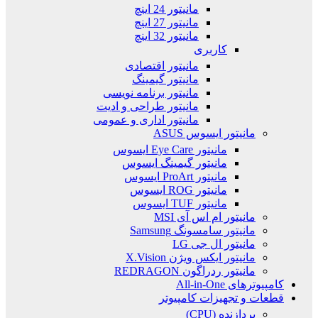
مانیتور 24 اینچ
مانیتور 27 اینچ
مانیتور 32 اینچ
کاربری
مانیتور اقتصادی
مانیتور گیمینگ
مانیتور برنامه نویسی
مانیتور طراحی و ادیت
مانیتور اداری و عمومی
مانیتور ایسوس ASUS
مانیتور Eye Care ایسوس
مانیتور گیمینگ ایسوس
مانیتور ProArt ایسوس
مانیتور ROG ایسوس
مانیتور TUF ایسوس
مانیتور ام اس آی MSI
مانیتور سامسونگ Samsung
مانیتور ال جی LG
مانیتور ایکس ویژن X.Vision
مانیتور ردراگون REDRAGON
کامپیوترهای All-in-One
قطعات و تجهیزات کامپیوتر
پردازنده (CPU)