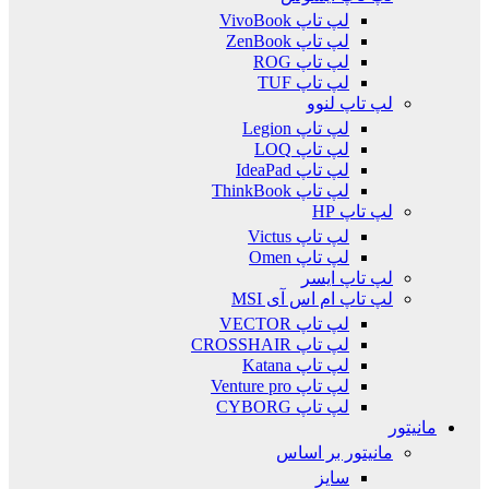
لپ تاپ VivoBook
لپ تاپ ZenBook
لپ تاپ ROG
لپ تاپ TUF
لپ تاپ لنوو
لپ تاپ Legion
لپ تاپ LOQ
لپ تاپ IdeaPad
لپ تاپ ThinkBook
لپ تاپ HP
لپ تاپ Victus
لپ تاپ Omen
لپ تاپ ایسر
لپ تاپ ام اس آی MSI
لپ تاپ VECTOR
لپ تاپ CROSSHAIR
لپ تاپ Katana
لپ تاپ Venture pro
لپ تاپ CYBORG
مانیتور
مانیتور بر اساس
سایز