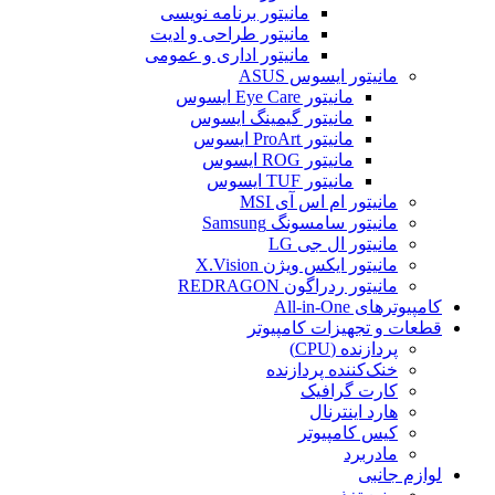
مانیتور برنامه نویسی
مانیتور طراحی و ادیت
مانیتور اداری و عمومی
مانیتور ایسوس ASUS
مانیتور Eye Care ایسوس
مانیتور گیمینگ ایسوس
مانیتور ProArt ایسوس
مانیتور ROG ایسوس
مانیتور TUF ایسوس
مانیتور ام اس آی MSI
مانیتور سامسونگ Samsung
مانیتور ال جی LG
مانیتور ایکس ویژن X.Vision
مانیتور ردراگون REDRAGON
کامپیوترهای All-in-One
قطعات و تجهیزات کامپیوتر
پردازنده (CPU)
خنک‌کننده پردازنده
کارت گرافیک
هارد اینترنال
کیس کامپیوتر
مادربرد
لوازم جانبی