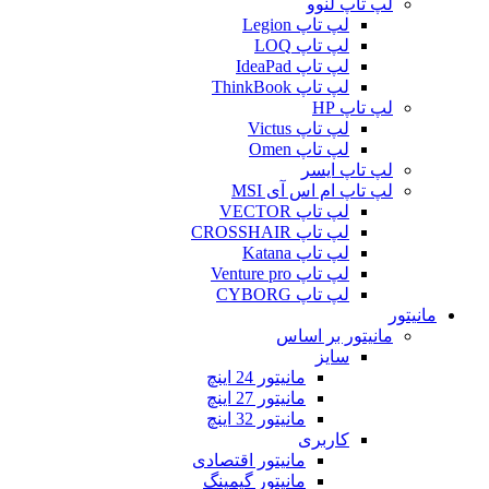
لپ تاپ لنوو
لپ تاپ Legion
لپ تاپ LOQ
لپ تاپ IdeaPad
لپ تاپ ThinkBook
لپ تاپ HP
لپ تاپ Victus
لپ تاپ Omen
لپ تاپ ایسر
لپ تاپ ام اس آی MSI
لپ تاپ VECTOR
لپ تاپ CROSSHAIR
لپ تاپ Katana
لپ تاپ Venture pro
لپ تاپ CYBORG
مانیتور
مانیتور بر اساس
سایز
مانیتور 24 اینچ
مانیتور 27 اینچ
مانیتور 32 اینچ
کاربری
مانیتور اقتصادی
مانیتور گیمینگ