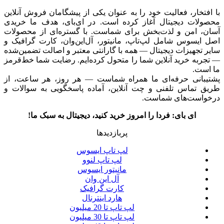
با افتخار، فعالیت خود را به عنوان یکی از پیشگامان فروش آنلاین
محصولات دیجیتال آغاز کرده است. در ای‌بای، هدف ما خریدی
آسان، امن و لذت‌بخش برای شماست. با گستره‌ای از محصولات
اصل ایسوس شامل لپ‌تاپ، مانیتور، آل‌این‌وان، کارت گرافیک و
سایر تجهیزات دیجیتال — همه با گارانتی معتبر و اصالت تضمین‌شده
— تجربه خرید آنلاین شما را متحول کرده‌ایم. رضایت شما خط‌قرمز
ما است.
پشتیبانی حرفه‌ای ما همراه شماست — هر روز، هر ساعت، از
طریق تماس تلفنی و چت آنلاین، آماده پاسخگویی به سوالات و
درخواست‌های شماست.
ای بای: فردا را امروز خرید کنید، دیجیتال به سبک ما!
پربازدیدها
لپ تاپ ایسوس
لپ تاپ لنوو
مانیتور ایسوس
آل این وان
کارت گرافیک
هارد اینترنال
لپ تاپ تا 20 میلیون
لپ تاپ تا 30 میلیون