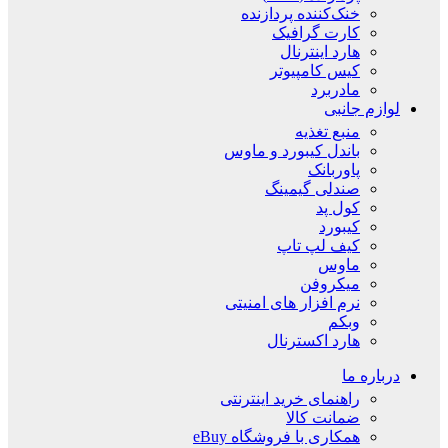
خنک‌کننده پردازنده
کارت گرافیک
هارد اینترنال
کیس کامپیوتر
مادربرد
لوازم جانبی
منبع تغذیه
باندل کیبورد و ماوس
پاوربانک
صندلی گیمینگ
کول پد
کیبورد
کیف لپ تاپ
ماوس
میکروفن
نرم افزار های امنیتی
وبکم
هارد اکسترنال
درباره ما
راهنمای خرید اینترنتی
ضمانت کالا
همکاری با فروشگاه eBuy