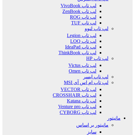
لپ تاپ VivoBook
لپ تاپ ZenBook
لپ تاپ ROG
لپ تاپ TUF
لپ تاپ لنوو
لپ تاپ Legion
لپ تاپ LOQ
لپ تاپ IdeaPad
لپ تاپ ThinkBook
لپ تاپ HP
لپ تاپ Victus
لپ تاپ Omen
لپ تاپ ایسر
لپ تاپ ام اس آی MSI
لپ تاپ VECTOR
لپ تاپ CROSSHAIR
لپ تاپ Katana
لپ تاپ Venture pro
لپ تاپ CYBORG
مانیتور
مانیتور بر اساس
سایز