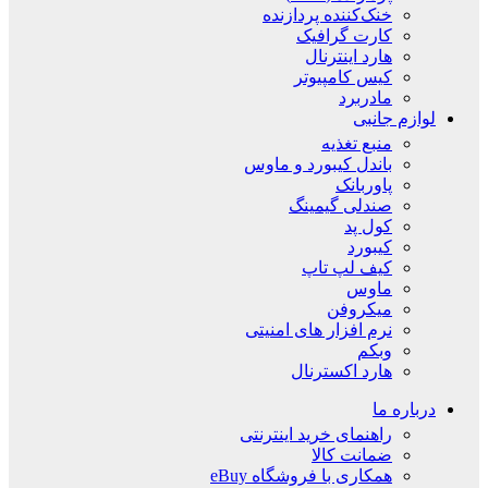
خنک‌کننده پردازنده
کارت گرافیک
هارد اینترنال
کیس کامپیوتر
مادربرد
لوازم جانبی
منبع تغذیه
باندل کیبورد و ماوس
پاوربانک
صندلی گیمینگ
کول پد
کیبورد
کیف لپ تاپ
ماوس
میکروفن
نرم افزار های امنیتی
وبکم
هارد اکسترنال
درباره ما
راهنمای خرید اینترنتی
ضمانت کالا
همکاری با فروشگاه eBuy