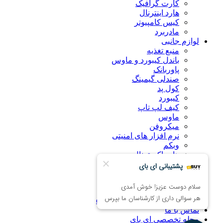
کارت گرافیک
هارد اینترنال
کیس کامپیوتر
مادربرد
لوازم جانبی
منبع تغذیه
باندل کیبورد و ماوس
پاوربانک
صندلی گیمینگ
کول پد
کیبورد
کیف لپ تاپ
ماوس
میکروفن
نرم افزار های امنیتی
وبکم
هارد اکسترنال
درباره ما
راهنمای خرید اینترنتی
ضمانت کالا
همکاری با فروشگاه eBuy
تماس با ما
مجله تخصصی ای‌ بای