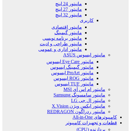
مانیتور 24 اینچ
مانیتور 27 اینچ
مانیتور 32 اینچ
کاربری
مانیتور اقتصادی
مانیتور گیمینگ
مانیتور برنامه نویسی
مانیتور طراحی و ادیت
مانیتور اداری و عمومی
مانیتور ایسوس ASUS
مانیتور Eye Care ایسوس
مانیتور گیمینگ ایسوس
مانیتور ProArt ایسوس
مانیتور ROG ایسوس
مانیتور TUF ایسوس
مانیتور ام اس آی MSI
مانیتور سامسونگ Samsung
مانیتور ال جی LG
مانیتور ایکس ویژن X.Vision
مانیتور ردراگون REDRAGON
کامپیوترهای All-in-One
قطعات و تجهیزات کامپیوتر
پردازنده (CPU)