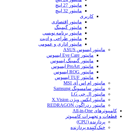
مانیتور 27 اینچ
مانیتور 32 اینچ
کاربری
مانیتور اقتصادی
مانیتور گیمینگ
مانیتور برنامه نویسی
مانیتور طراحی و ادیت
مانیتور اداری و عمومی
مانیتور ایسوس ASUS
مانیتور Eye Care ایسوس
مانیتور گیمینگ ایسوس
مانیتور ProArt ایسوس
مانیتور ROG ایسوس
مانیتور TUF ایسوس
مانیتور ام اس آی MSI
مانیتور سامسونگ Samsung
مانیتور ال جی LG
مانیتور ایکس ویژن X.Vision
مانیتور ردراگون REDRAGON
کامپیوترهای All-in-One
قطعات و تجهیزات کامپیوتر
پردازنده (CPU)
خنک‌کننده پردازنده