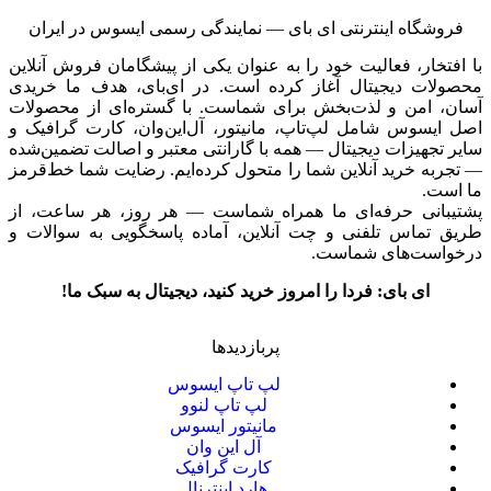
فروشگاه اینترنتی ای‌ بای — نمایندگی رسمی ایسوس در ایران
با افتخار، فعالیت خود را به عنوان یکی از پیشگامان فروش آنلاین
محصولات دیجیتال آغاز کرده است. در ای‌بای، هدف ما خریدی
آسان، امن و لذت‌بخش برای شماست. با گستره‌ای از محصولات
اصل ایسوس شامل لپ‌تاپ، مانیتور، آل‌این‌وان، کارت گرافیک و
سایر تجهیزات دیجیتال — همه با گارانتی معتبر و اصالت تضمین‌شده
— تجربه خرید آنلاین شما را متحول کرده‌ایم. رضایت شما خط‌قرمز
ما است.
پشتیبانی حرفه‌ای ما همراه شماست — هر روز، هر ساعت، از
طریق تماس تلفنی و چت آنلاین، آماده پاسخگویی به سوالات و
درخواست‌های شماست.
ای بای: فردا را امروز خرید کنید، دیجیتال به سبک ما!
پربازدیدها
لپ تاپ ایسوس
لپ تاپ لنوو
مانیتور ایسوس
آل این وان
کارت گرافیک
هارد اینترنال