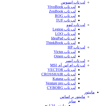
لپ تاپ ایسوس
لپ تاپ VivoBook
لپ تاپ ZenBook
لپ تاپ ROG
لپ تاپ TUF
لپ تاپ لنوو
لپ تاپ Legion
لپ تاپ LOQ
لپ تاپ IdeaPad
لپ تاپ ThinkBook
لپ تاپ HP
لپ تاپ Victus
لپ تاپ Omen
لپ تاپ ایسر
لپ تاپ ام اس آی MSI
لپ تاپ VECTOR
لپ تاپ CROSSHAIR
لپ تاپ Katana
لپ تاپ Venture pro
لپ تاپ CYBORG
مانیتور
مانیتور بر اساس
سایز
مانیتور 24 اینچ