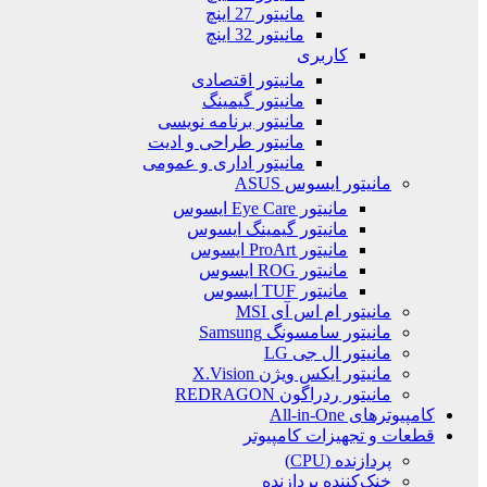
مانیتور 27 اینچ
مانیتور 32 اینچ
کاربری
مانیتور اقتصادی
مانیتور گیمینگ
مانیتور برنامه نویسی
مانیتور طراحی و ادیت
مانیتور اداری و عمومی
مانیتور ایسوس ASUS
مانیتور Eye Care ایسوس
مانیتور گیمینگ ایسوس
مانیتور ProArt ایسوس
مانیتور ROG ایسوس
مانیتور TUF ایسوس
مانیتور ام اس آی MSI
مانیتور سامسونگ Samsung
مانیتور ال جی LG
مانیتور ایکس ویژن X.Vision
مانیتور ردراگون REDRAGON
کامپیوترهای All-in-One
قطعات و تجهیزات کامپیوتر
پردازنده (CPU)
خنک‌کننده پردازنده