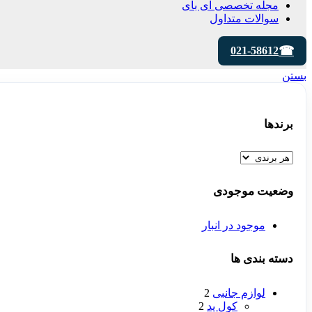
مجله تخصصی ای‌ بای
سوالات متداول
021-58612
بستن
برندها
وضعیت موجودی
موجود در انبار
دسته بندی ها
لوازم جانبی
2
کول پد
2