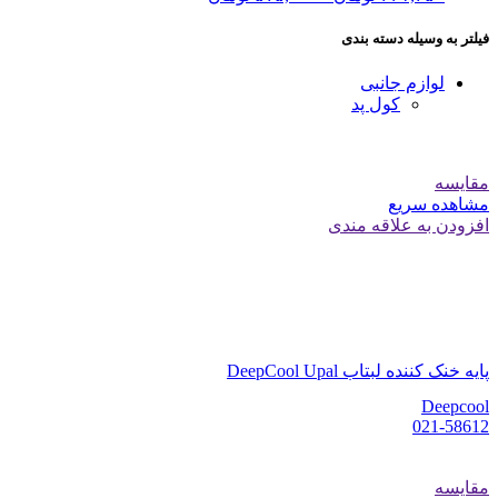
فیلتر به وسیله دسته بندی
لوازم جانبی
کول پد
مقایسه
مشاهده سریع
افزودن به علاقه مندی
پایه خنک کننده لبتاب DeepCool Upal
Deepcool
021-58612
مقایسه