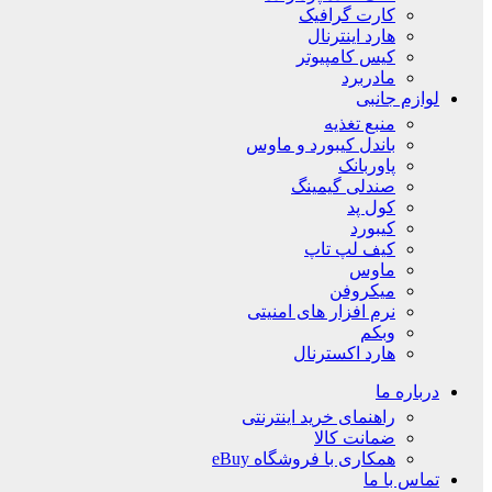
کارت گرافیک
هارد اینترنال
کیس کامپیوتر
مادربرد
لوازم جانبی
منبع تغذیه
باندل کیبورد و ماوس
پاوربانک
صندلی گیمینگ
کول پد
کیبورد
کیف لپ تاپ
ماوس
میکروفن
نرم افزار های امنیتی
وبکم
هارد اکسترنال
درباره ما
راهنمای خرید اینترنتی
ضمانت کالا
همکاری با فروشگاه eBuy
تماس با ما