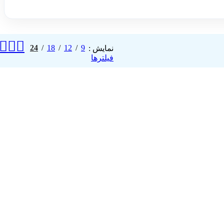
24
18
12
9
نمایش
فیلترها