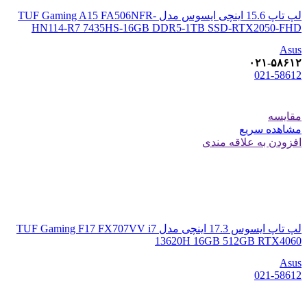
لپ تاپ 15.6 اینچی ایسوس مدل TUF Gaming A15 FA506NFR-
HN114-R7 7435HS-16GB DDR5-1TB SSD-RTX2050-FHD
Asus
۰۲۱-۵۸۶۱۲
021-58612
مقایسه
مشاهده سریع
افزودن به علاقه مندی
لپ‌ تاپ ایسوس 17.3 اینچی مدل TUF Gaming F17 FX707VV i7
13620H 16GB 512GB RTX4060
Asus
021-58612