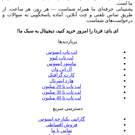
ما است.
پشتیبانی حرفه‌ای ما همراه شماست — هر روز، هر ساعت، از
طریق تماس تلفنی و چت آنلاین، آماده پاسخگویی به سوالات و
درخواست‌های شماست.
ای بای: فردا را امروز خرید کنید، دیجیتال به سبک ما!
پربازدیدها
لپ تاپ ایسوس
لپ تاپ لنوو
مانیتور ایسوس
آل این وان
کارت گرافیک
هارد اینترنال
لپ تاپ تا 20 میلیون
لپ تاپ تا 30 میلیون
لپ تاپ تا 40 میلیون
دسترسی سریع
گارانتی یکپارچه ایسوس
فروش اقساطی
تماس با ما