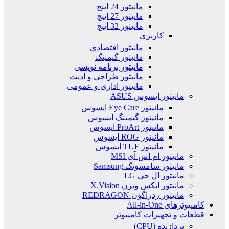
مانیتور 24 اینچ
مانیتور 27 اینچ
مانیتور 32 اینچ
کاربری
مانیتور اقتصادی
مانیتور گیمینگ
مانیتور برنامه نویسی
مانیتور طراحی و ادیت
مانیتور اداری و عمومی
مانیتور ایسوس ASUS
مانیتور Eye Care ایسوس
مانیتور گیمینگ ایسوس
مانیتور ProArt ایسوس
مانیتور ROG ایسوس
مانیتور TUF ایسوس
مانیتور ام اس آی MSI
مانیتور سامسونگ Samsung
مانیتور ال جی LG
مانیتور ایکس ویژن X.Vision
مانیتور ردراگون REDRAGON
کامپیوترهای All-in-One
قطعات و تجهیزات کامپیوتر
پردازنده (CPU)