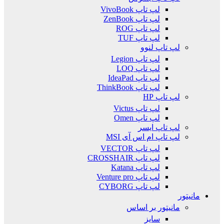
لپ تاپ VivoBook
لپ تاپ ZenBook
لپ تاپ ROG
لپ تاپ TUF
لپ تاپ لنوو
لپ تاپ Legion
لپ تاپ LOQ
لپ تاپ IdeaPad
لپ تاپ ThinkBook
لپ تاپ HP
لپ تاپ Victus
لپ تاپ Omen
لپ تاپ ایسر
لپ تاپ ام اس آی MSI
لپ تاپ VECTOR
لپ تاپ CROSSHAIR
لپ تاپ Katana
لپ تاپ Venture pro
لپ تاپ CYBORG
مانیتور
مانیتور بر اساس
سایز