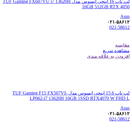
لپ تاپ 16 اینچی ایسوس مدل TUF Gaming FX607VU i7 13620H
16GB 512GB RTX 4050
Asus
۰۲۱-۵۸۶۱۲
021-58612
مقایسه
مشاهده سریع
افزودن به علاقه مندی
لپ تاپ 15.6 اینچی ایسوس مدل TUF Gaming F15 FX507VI-
LP062-i7 13620H 16GB 1SSD RTX4070 W FHD L
Asus
۰۲۱-۵۸۶۱۲
021-58612