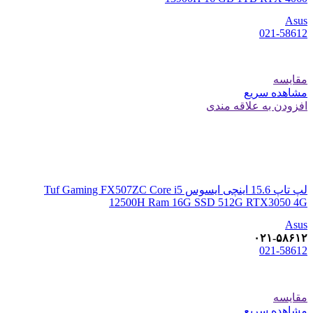
Asus
021-58612
مقایسه
مشاهده سریع
افزودن به علاقه مندی
لپ تاپ 15.6 اینچی ایسوس Tuf Gaming FX507ZC Core i5
12500H Ram 16G SSD 512G RTX3050 4G
Asus
۰۲۱-۵۸۶۱۲
021-58612
مقایسه
مشاهده سریع