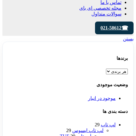
تماس با ما
مجله تخصصی ای‌ بای
سوالات متداول
021-58612
بستن
برندها
وضعیت موجودی
موجود در انبار
دسته بندی ها
لپ تاپ
29
لپ تاپ ایسوس
29