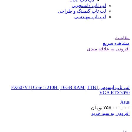
لپ تاپ دانشجویی
لپ تاپ گیمینگ و طراحی
لپ تاپ مهندسی
مقایسه
مشاهده سریع
افزودن به علاقه مندی
لپ تاپ ایسوس FX607VJ | Core 5 210H | 16GB RAM | 1TB |
VGA RTX3050
Asus
۲۵۵,۰۰۰,۰۰۰
تومان
افزودن به سبد خرید