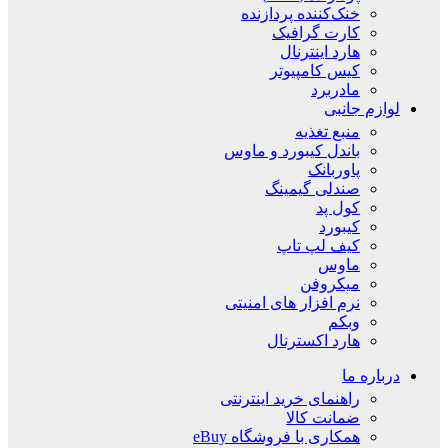
خنک‌کننده پردازنده
کارت گرافیک
هارد اینترنال
کیس کامپیوتر
مادربرد
لوازم جانبی
منبع تغذیه
باندل کیبورد و ماوس
پاوربانک
صندلی گیمینگ
کول پد
کیبورد
کیف لپ تاپ
ماوس
میکروفن
نرم افزار های امنیتی
وبکم
هارد اکسترنال
درباره ما
راهنمای خرید اینترنتی
ضمانت کالا
همکاری با فروشگاه eBuy