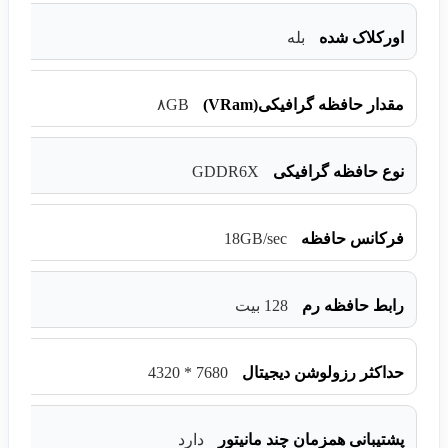
اورکلاک شده
بله
مقدار حافظه گرافیکی(VRam)
۸GB
GDDR6X
نوع حافظه گرافیکی
18GB/sec
فرکانس حافظه
رابط حافظه رم
128 بیت
7680 * 4320
حداکثر رزولوشن دیجیتال
پشتیبانی همزمان چند مانیتور
دارد