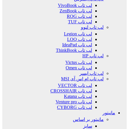
لپ تاپ VivoBook
لپ تاپ ZenBook
لپ تاپ ROG
لپ تاپ TUF
لپ تاپ لنوو
لپ تاپ Legion
لپ تاپ LOQ
لپ تاپ IdeaPad
لپ تاپ ThinkBook
لپ تاپ HP
لپ تاپ Victus
لپ تاپ Omen
لپ تاپ ایسر
لپ تاپ ام اس آی MSI
لپ تاپ VECTOR
لپ تاپ CROSSHAIR
لپ تاپ Katana
لپ تاپ Venture pro
لپ تاپ CYBORG
مانیتور
مانیتور بر اساس
سایز