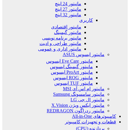
مانیتور 24 اینچ
مانیتور 27 اینچ
مانیتور 32 اینچ
کاربری
مانیتور اقتصادی
مانیتور گیمینگ
مانیتور برنامه نویسی
مانیتور طراحی و ادیت
مانیتور اداری و عمومی
مانیتور ایسوس ASUS
مانیتور Eye Care ایسوس
مانیتور گیمینگ ایسوس
مانیتور ProArt ایسوس
مانیتور ROG ایسوس
مانیتور TUF ایسوس
مانیتور ام اس آی MSI
مانیتور سامسونگ Samsung
مانیتور ال جی LG
مانیتور ایکس ویژن X.Vision
مانیتور ردراگون REDRAGON
کامپیوترهای All-in-One
قطعات و تجهیزات کامپیوتر
پردازنده (CPU)