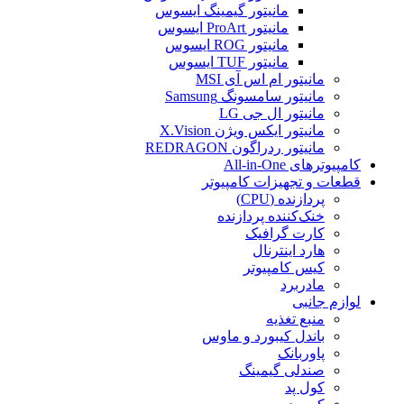
مانیتور گیمینگ ایسوس
مانیتور ProArt ایسوس
مانیتور ROG ایسوس
مانیتور TUF ایسوس
مانیتور ام اس آی MSI
مانیتور سامسونگ Samsung
مانیتور ال جی LG
مانیتور ایکس ویژن X.Vision
مانیتور ردراگون REDRAGON
کامپیوترهای All-in-One
قطعات و تجهیزات کامپیوتر
پردازنده (CPU)
خنک‌کننده پردازنده
کارت گرافیک
هارد اینترنال
کیس کامپیوتر
مادربرد
لوازم جانبی
منبع تغذیه
باندل کیبورد و ماوس
پاوربانک
صندلی گیمینگ
کول پد