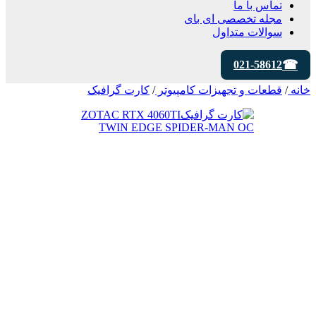
تماس با ما
مجله تخصصی ای‌ بای
سوالات متداول
021-58612
خانه
/
قطعات و تجهیزات کامپیوتر
/
کارت گرافیک