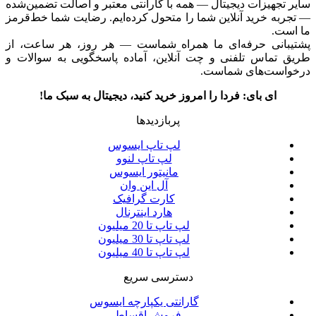
سایر تجهیزات دیجیتال — همه با گارانتی معتبر و اصالت تضمین‌شده
— تجربه خرید آنلاین شما را متحول کرده‌ایم. رضایت شما خط‌قرمز
ما است.
پشتیبانی حرفه‌ای ما همراه شماست — هر روز، هر ساعت، از
طریق تماس تلفنی و چت آنلاین، آماده پاسخگویی به سوالات و
درخواست‌های شماست.
ای بای: فردا را امروز خرید کنید، دیجیتال به سبک ما!
پربازدیدها
لپ تاپ ایسوس
لپ تاپ لنوو
مانیتور ایسوس
آل این وان
کارت گرافیک
هارد اینترنال
لپ تاپ تا 20 میلیون
لپ تاپ تا 30 میلیون
لپ تاپ تا 40 میلیون
دسترسی سریع
گارانتی یکپارچه ایسوس
فروش اقساطی