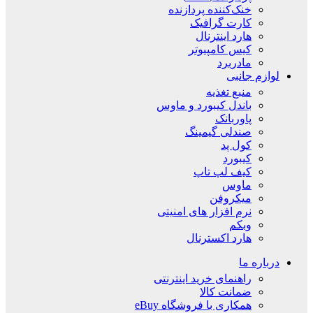
خنک‌کننده پردازنده
کارت گرافیک
هارد اینترنال
کیس کامپیوتر
مادربرد
لوازم جانبی
منبع تغذیه
باندل کیبورد و ماوس
پاوربانک
صندلی گیمینگ
کول پد
کیبورد
کیف لپ تاپ
ماوس
میکروفن
نرم افزار های امنیتی
وبکم
هارد اکسترنال
درباره ما
راهنمای خرید اینترنتی
ضمانت کالا
همکاری با فروشگاه eBuy