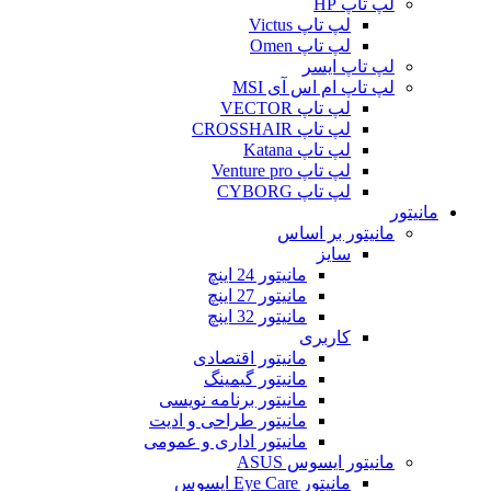
لپ تاپ HP
لپ تاپ Victus
لپ تاپ Omen
لپ تاپ ایسر
لپ تاپ ام اس آی MSI
لپ تاپ VECTOR
لپ تاپ CROSSHAIR
لپ تاپ Katana
لپ تاپ Venture pro
لپ تاپ CYBORG
مانیتور
مانیتور بر اساس
سایز
مانیتور 24 اینچ
مانیتور 27 اینچ
مانیتور 32 اینچ
کاربری
مانیتور اقتصادی
مانیتور گیمینگ
مانیتور برنامه نویسی
مانیتور طراحی و ادیت
مانیتور اداری و عمومی
مانیتور ایسوس ASUS
مانیتور Eye Care ایسوس