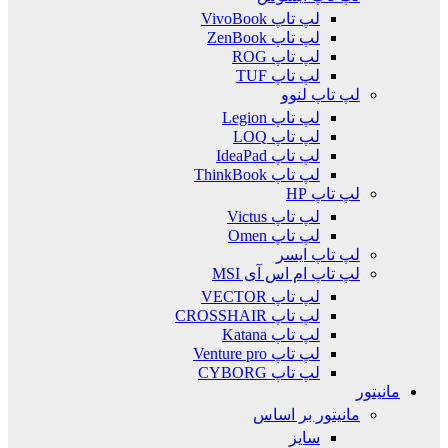
لپ تاپ VivoBook
لپ تاپ ZenBook
لپ تاپ ROG
لپ تاپ TUF
لپ تاپ لنوو
لپ تاپ Legion
لپ تاپ LOQ
لپ تاپ IdeaPad
لپ تاپ ThinkBook
لپ تاپ HP
لپ تاپ Victus
لپ تاپ Omen
لپ تاپ ایسر
لپ تاپ ام اس آی MSI
لپ تاپ VECTOR
لپ تاپ CROSSHAIR
لپ تاپ Katana
لپ تاپ Venture pro
لپ تاپ CYBORG
مانیتور
مانیتور بر اساس
سایز