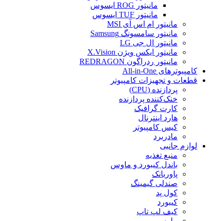
مانیتور ROG ایسوس
مانیتور TUF ایسوس
مانیتور ام اس آی MSI
مانیتور سامسونگ Samsung
مانیتور ال جی LG
مانیتور ایکس ویژن X.Vision
مانیتور ردراگون REDRAGON
کامپیوترهای All-in-One
قطعات و تجهیزات کامپیوتر
پردازنده (CPU)
خنک‌کننده پردازنده
کارت گرافیک
هارد اینترنال
کیس کامپیوتر
مادربرد
لوازم جانبی
منبع تغذیه
باندل کیبورد و ماوس
پاوربانک
صندلی گیمینگ
کول پد
کیبورد
کیف لپ تاپ
ماوس