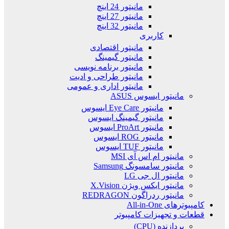
مانیتور 24 اینچ
مانیتور 27 اینچ
مانیتور 32 اینچ
کاربری
مانیتور اقتصادی
مانیتور گیمینگ
مانیتور برنامه نویسی
مانیتور طراحی و ادیت
مانیتور اداری و عمومی
مانیتور ایسوس ASUS
مانیتور Eye Care ایسوس
مانیتور گیمینگ ایسوس
مانیتور ProArt ایسوس
مانیتور ROG ایسوس
مانیتور TUF ایسوس
مانیتور ام اس آی MSI
مانیتور سامسونگ Samsung
مانیتور ال جی LG
مانیتور ایکس ویژن X.Vision
مانیتور ردراگون REDRAGON
کامپیوترهای All-in-One
قطعات و تجهیزات کامپیوتر
پردازنده (CPU)