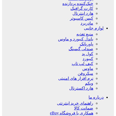
خنک‌کننده پردازنده
کارت گرافیک
هارد اینترنال
کیس کامپیوتر
مادربرد
لوازم جانبی
منبع تغذیه
باندل کیبورد و ماوس
پاوربانک
صندلی گیمینگ
کول پد
کیبورد
کیف لپ تاپ
ماوس
میکروفن
نرم افزار های امنیتی
وبکم
هارد اکسترنال
درباره ما
راهنمای خرید اینترنتی
ضمانت کالا
همکاری با فروشگاه eBuy