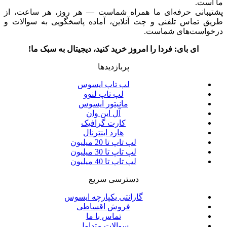
ما است.
پشتیبانی حرفه‌ای ما همراه شماست — هر روز، هر ساعت، از
طریق تماس تلفنی و چت آنلاین، آماده پاسخگویی به سوالات و
درخواست‌های شماست.
ای بای: فردا را امروز خرید کنید، دیجیتال به سبک ما!
پربازدیدها
لپ تاپ ایسوس
لپ تاپ لنوو
مانیتور ایسوس
آل این وان
کارت گرافیک
هارد اینترنال
لپ تاپ تا 20 میلیون
لپ تاپ تا 30 میلیون
لپ تاپ تا 40 میلیون
دسترسی سریع
گارانتی یکپارچه ایسوس
فروش اقساطی
تماس با ما
سوالات متداول