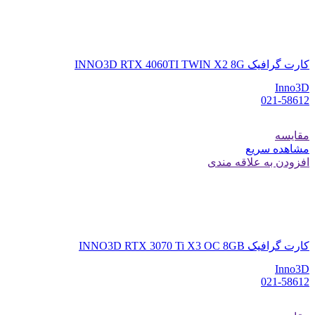
کارت گرافیک INNO3D RTX 4060TI TWIN X2 8G
Inno3D
021-58612
مقایسه
مشاهده سریع
افزودن به علاقه مندی
کارت گرافیک INNO3D RTX 3070 Ti X3 OC 8GB
Inno3D
021-58612