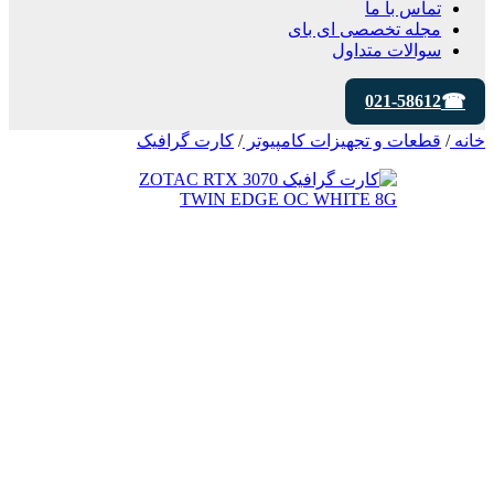
تماس با ما
مجله تخصصی ای‌ بای
سوالات متداول
021-58612
خانه
/
قطعات و تجهیزات کامپیوتر
/
کارت گرافیک