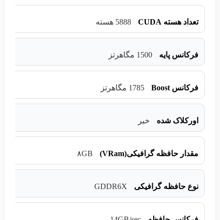
تعداد هسته CUDA
5888 هسته
فرکانس پایه
1500 مگاهرتز
فرکانس Boost
1785 مگاهرتز
اورکلاک شده
خیر
مقدار حافظه گرافیکی(VRam)
۸GB
GDDR6X
نوع حافظه گرافیکی
14GB/sec
فرکانس حافظه