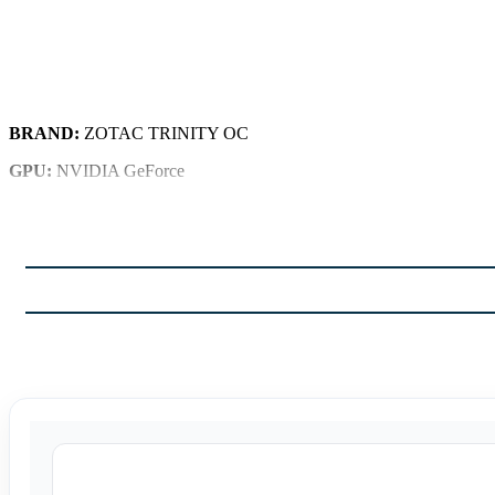
BRAND:
ZOTAC TRINITY OC
GPU:
NVIDIA GeForce
MODEL:
RTX 4090
MODEL:
GDDR6X
VRAM:
24GB