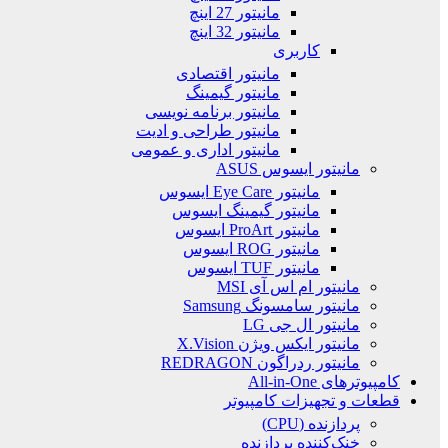
مانیتور 27 اینچ
مانیتور 32 اینچ
کاربری
مانیتور اقتصادی
مانیتور گیمینگ
مانیتور برنامه نویسی
مانیتور طراحی و ادیت
مانیتور اداری و عمومی
مانیتور ایسوس ASUS
مانیتور Eye Care ایسوس
مانیتور گیمینگ ایسوس
مانیتور ProArt ایسوس
مانیتور ROG ایسوس
مانیتور TUF ایسوس
مانیتور ام اس آی MSI
مانیتور سامسونگ Samsung
مانیتور ال جی LG
مانیتور ایکس ویژن X.Vision
مانیتور ردراگون REDRAGON
کامپیوترهای All-in-One
قطعات و تجهیزات کامپیوتر
پردازنده (CPU)
خنک‌کننده پردازنده