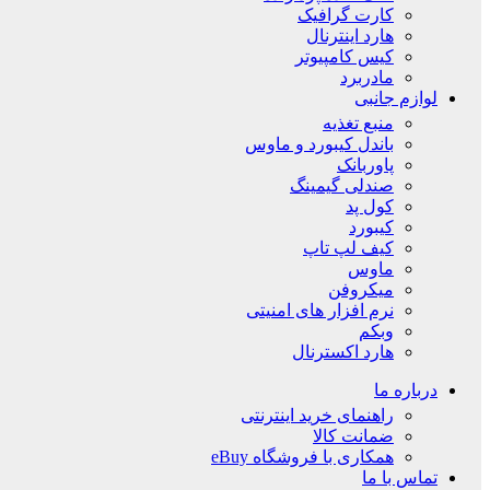
کارت گرافیک
هارد اینترنال
کیس کامپیوتر
مادربرد
لوازم جانبی
منبع تغذیه
باندل کیبورد و ماوس
پاوربانک
صندلی گیمینگ
کول پد
کیبورد
کیف لپ تاپ
ماوس
میکروفن
نرم افزار های امنیتی
وبکم
هارد اکسترنال
درباره ما
راهنمای خرید اینترنتی
ضمانت کالا
همکاری با فروشگاه eBuy
تماس با ما