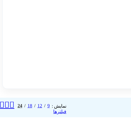
24
18
12
9
نمایش
فیلترها