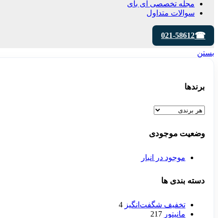
مجله تخصصی ای‌ بای
سوالات متداول
021-58612
بستن
برندها
وضعیت موجودی
موجود در انبار
دسته بندی ها
تخفیف شگفت‌انگیز
4
مانیتور
217