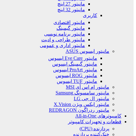
مانیتور 27 اینچ
مانیتور 32 اینچ
کاربری
مانیتور اقتصادی
مانیتور گیمینگ
مانیتور برنامه نویسی
مانیتور طراحی و ادیت
مانیتور اداری و عمومی
مانیتور ایسوس ASUS
مانیتور Eye Care ایسوس
مانیتور گیمینگ ایسوس
مانیتور ProArt ایسوس
مانیتور ROG ایسوس
مانیتور TUF ایسوس
مانیتور ام اس آی MSI
مانیتور سامسونگ Samsung
مانیتور ال جی LG
مانیتور ایکس ویژن X.Vision
مانیتور ردراگون REDRAGON
کامپیوترهای All-in-One
قطعات و تجهیزات کامپیوتر
پردازنده (CPU)
خنک‌کننده پردازنده