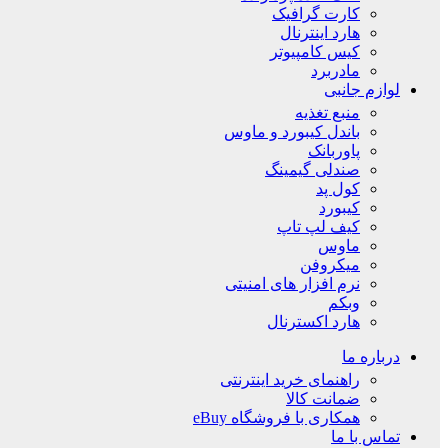
کارت گرافیک
هارد اینترنال
کیس کامپیوتر
مادربرد
لوازم جانبی
منبع تغذیه
باندل کیبورد و ماوس
پاوربانک
صندلی گیمینگ
کول پد
کیبورد
کیف لپ تاپ
ماوس
میکروفن
نرم افزار های امنیتی
وبکم
هارد اکسترنال
درباره ما
راهنمای خرید اینترنتی
ضمانت کالا
همکاری با فروشگاه eBuy
تماس با ما