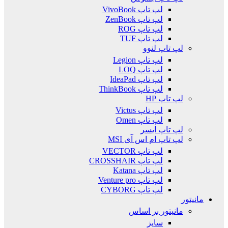
لپ تاپ VivoBook
لپ تاپ ZenBook
لپ تاپ ROG
لپ تاپ TUF
لپ تاپ لنوو
لپ تاپ Legion
لپ تاپ LOQ
لپ تاپ IdeaPad
لپ تاپ ThinkBook
لپ تاپ HP
لپ تاپ Victus
لپ تاپ Omen
لپ تاپ ایسر
لپ تاپ ام اس آی MSI
لپ تاپ VECTOR
لپ تاپ CROSSHAIR
لپ تاپ Katana
لپ تاپ Venture pro
لپ تاپ CYBORG
مانیتور
مانیتور بر اساس
سایز