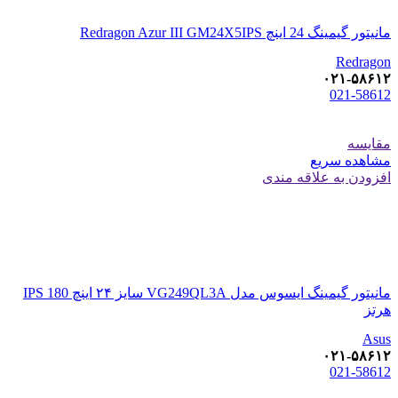
مانیتور گیمینگ 24 اینچ Redragon Azur III GM24X5IPS
Redragon
۰۲۱-۵۸۶۱۲
021-58612
مقایسه
مشاهده سریع
افزودن به علاقه مندی
مانیتور گیمینگ ایسوس مدل VG249QL3A سایز ۲۴ اینچ IPS 180
هرتز
Asus
۰۲۱-۵۸۶۱۲
021-58612