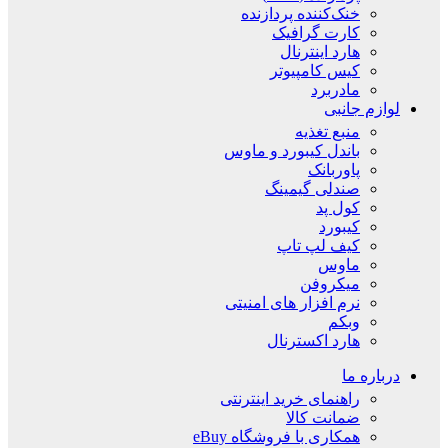
خنک‌کننده پردازنده
کارت گرافیک
هارد اینترنال
کیس کامپیوتر
مادربرد
لوازم جانبی
منبع تغذیه
باندل کیبورد و ماوس
پاوربانک
صندلی گیمینگ
کول پد
کیبورد
کیف لپ تاپ
ماوس
میکروفن
نرم افزار های امنیتی
وبکم
هارد اکسترنال
درباره ما
راهنمای خرید اینترنتی
ضمانت کالا
همکاری با فروشگاه eBuy