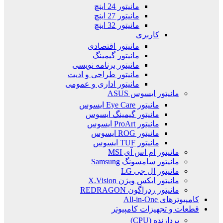
مانیتور 24 اینچ
مانیتور 27 اینچ
مانیتور 32 اینچ
کاربری
مانیتور اقتصادی
مانیتور گیمینگ
مانیتور برنامه نویسی
مانیتور طراحی و ادیت
مانیتور اداری و عمومی
مانیتور ایسوس ASUS
مانیتور Eye Care ایسوس
مانیتور گیمینگ ایسوس
مانیتور ProArt ایسوس
مانیتور ROG ایسوس
مانیتور TUF ایسوس
مانیتور ام اس آی MSI
مانیتور سامسونگ Samsung
مانیتور ال جی LG
مانیتور ایکس ویژن X.Vision
مانیتور ردراگون REDRAGON
کامپیوترهای All-in-One
قطعات و تجهیزات کامپیوتر
پردازنده (CPU)