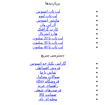
پربازدیدها
لپ تاپ ایسوس
لپ تاپ لنوو
مانیتور ایسوس
آل این وان
کارت گرافیک
هارد اینترنال
لپ تاپ تا 20 میلیون
لپ تاپ تا 30 میلیون
لپ تاپ تا 40 میلیون
دسترسی سریع
گارانتی یکپارچه ایسوس
فروش اقساطی
تماس با ما
سوالات متداول
فروشگاه eBuy
راهنمای خرید
فرصت‌های شغلی
ضمانت کالا
مجله ای بای