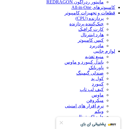
مانیتور ردراگون REDRAGON
کامپیوترهای All-in-One
قطعات و تجهیزات کامپیوتر
پردازنده (CPU)
خنک‌کننده پردازنده
کارت گرافیک
هارد اینترنال
کیس کامپیوتر
مادربرد
لوازم جانبی
منبع تغذیه
باندل کیبورد و ماوس
پاوربانک
صندلی گیمینگ
کول پد
کیبورد
کیف لپ تاپ
ماوس
میکروفن
نرم افزار های امنیتی
وبکم
هارد اکسترنال
درباره ما