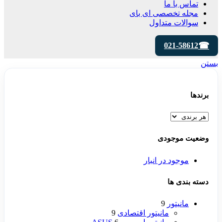
تماس با ما
مجله تخصصی ای‌ بای
سوالات متداول
021-58612
بستن
برندها
وضعیت موجودی
موجود در انبار
دسته بندی ها
مانیتور
9
مانیتور اقتصادی
9