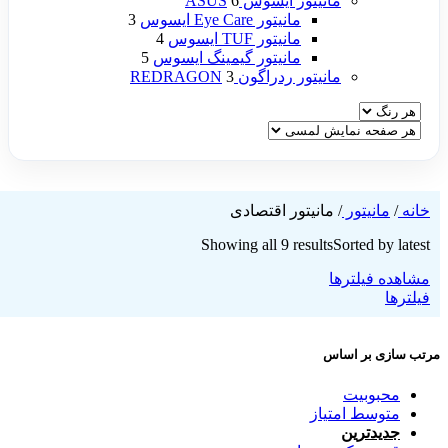
مانیتور ایسوس ASUS
6
مانیتور Eye Care ایسوس
3
مانیتور TUF ایسوس
4
مانیتور گیمینگ ایسوس
5
مانیتور ردراگون REDRAGON
3
خانه
/
مانیتور
/
مانیتور اقتصادی
Showing all 9 results
Sorted by latest
مشاهده فیلترها
فیلترها
مرتب سازی بر اساس
محبوبیت
متوسط امتیاز
جدیدترین