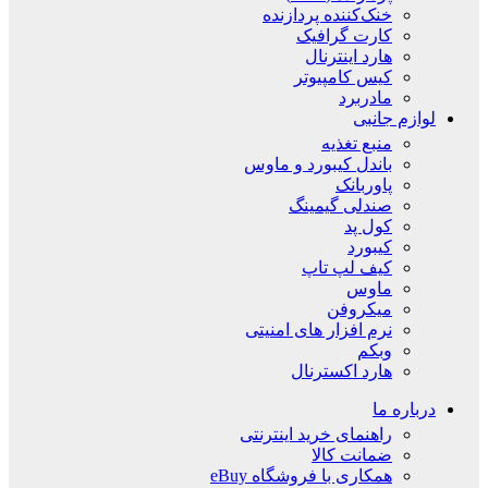
خنک‌کننده پردازنده
کارت گرافیک
هارد اینترنال
کیس کامپیوتر
مادربرد
لوازم جانبی
منبع تغذیه
باندل کیبورد و ماوس
پاوربانک
صندلی گیمینگ
کول پد
کیبورد
کیف لپ تاپ
ماوس
میکروفن
نرم افزار های امنیتی
وبکم
هارد اکسترنال
درباره ما
راهنمای خرید اینترنتی
ضمانت کالا
همکاری با فروشگاه eBuy