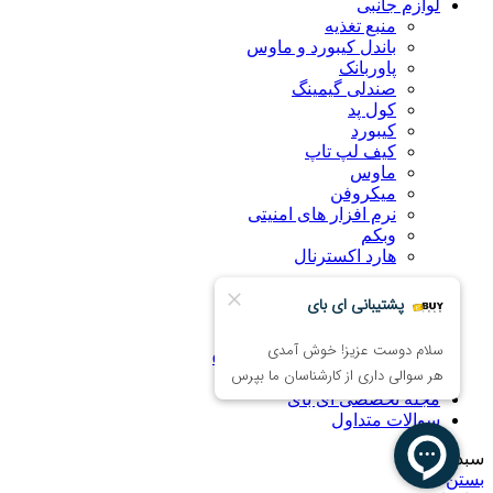
لوازم جانبی
منبع تغذیه
باندل کیبورد و ماوس
پاوربانک
صندلی گیمینگ
کول پد
کیبورد
کیف لپ تاپ
ماوس
میکروفن
نرم افزار های امنیتی
وبکم
هارد اکسترنال
درباره ما
راهنمای خرید اینترنتی
ضمانت کالا
همکاری با فروشگاه eBuy
تماس با ما
مجله تخصصی ای‌ بای
سوالات متداول
سبد خرید
بستن