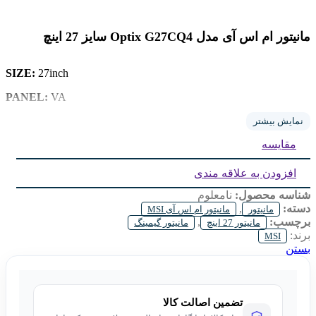
مانیتور ام اس آی مدل Optix G27CQ4 سایز 27 اینچ
SIZE:
27inch
VA
PANEL:
CURVED WQHD
TYPE:
نمایش بیشتر
مقایسه
REFRESH:
165Hz
Height Adjustment:
NO
افزودن به علاقه مندی
شناسه محصول:
نامعلوم
دسته:
,
مانیتور
مانیتور ام اس آی MSI
برچسب:
,
مانیتور 27 اینچ
مانیتور گیمینگ
برند:
MSI
بستن
تضمین اصالت کالا