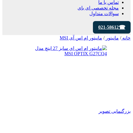
تماس با ما
مجله تخصصی ای‌ بای
سوالات متداول
021-58612
خانه
/
مانیتور
/
مانیتور ام اس آی MSI
بزرگنمایی تصویر