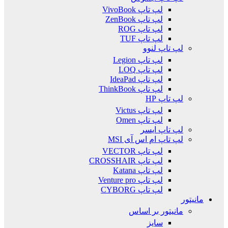
لپ تاپ VivoBook
لپ تاپ ZenBook
لپ تاپ ROG
لپ تاپ TUF
لپ تاپ لنوو
لپ تاپ Legion
لپ تاپ LOQ
لپ تاپ IdeaPad
لپ تاپ ThinkBook
لپ تاپ HP
لپ تاپ Victus
لپ تاپ Omen
لپ تاپ ایسر
لپ تاپ ام اس آی MSI
لپ تاپ VECTOR
لپ تاپ CROSSHAIR
لپ تاپ Katana
لپ تاپ Venture pro
لپ تاپ CYBORG
مانیتور
مانیتور بر اساس
سایز