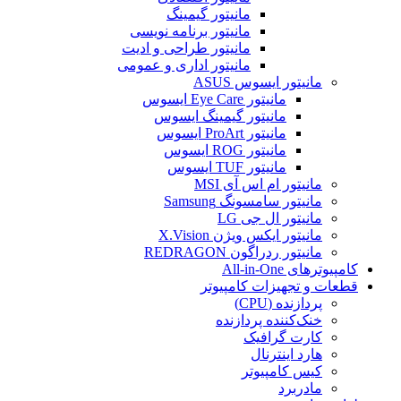
مانیتور گیمینگ
مانیتور برنامه نویسی
مانیتور طراحی و ادیت
مانیتور اداری و عمومی
مانیتور ایسوس ASUS
مانیتور Eye Care ایسوس
مانیتور گیمینگ ایسوس
مانیتور ProArt ایسوس
مانیتور ROG ایسوس
مانیتور TUF ایسوس
مانیتور ام اس آی MSI
مانیتور سامسونگ Samsung
مانیتور ال جی LG
مانیتور ایکس ویژن X.Vision
مانیتور ردراگون REDRAGON
کامپیوترهای All-in-One
قطعات و تجهیزات کامپیوتر
پردازنده (CPU)
خنک‌کننده پردازنده
کارت گرافیک
هارد اینترنال
کیس کامپیوتر
مادربرد