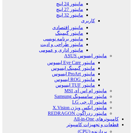
مانیتور 24 اینچ
مانیتور 27 اینچ
مانیتور 32 اینچ
کاربری
مانیتور اقتصادی
مانیتور گیمینگ
مانیتور برنامه نویسی
مانیتور طراحی و ادیت
مانیتور اداری و عمومی
مانیتور ایسوس ASUS
مانیتور Eye Care ایسوس
مانیتور گیمینگ ایسوس
مانیتور ProArt ایسوس
مانیتور ROG ایسوس
مانیتور TUF ایسوس
مانیتور ام اس آی MSI
مانیتور سامسونگ Samsung
مانیتور ال جی LG
مانیتور ایکس ویژن X.Vision
مانیتور ردراگون REDRAGON
کامپیوترهای All-in-One
قطعات و تجهیزات کامپیوتر
پردازنده (CPU)