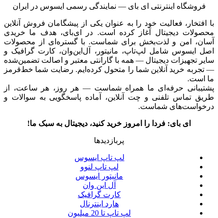
فروشگاه اینترنتی ای‌ بای — نمایندگی رسمی ایسوس در ایران
با افتخار، فعالیت خود را به عنوان یکی از پیشگامان فروش آنلاین
محصولات دیجیتال آغاز کرده است. در ای‌بای، هدف ما خریدی
آسان، امن و لذت‌بخش برای شماست. با گستره‌ای از محصولات
اصل ایسوس شامل لپ‌تاپ، مانیتور، آل‌این‌وان، کارت گرافیک و
سایر تجهیزات دیجیتال — همه با گارانتی معتبر و اصالت تضمین‌شده
— تجربه خرید آنلاین شما را متحول کرده‌ایم. رضایت شما خط‌قرمز
ما است.
پشتیبانی حرفه‌ای ما همراه شماست — هر روز، هر ساعت، از
طریق تماس تلفنی و چت آنلاین، آماده پاسخگویی به سوالات و
درخواست‌های شماست.
ای بای: فردا را امروز خرید کنید، دیجیتال به سبک ما!
پربازدیدها
لپ تاپ ایسوس
لپ تاپ لنوو
مانیتور ایسوس
آل این وان
کارت گرافیک
هارد اینترنال
لپ تاپ تا 20 میلیون