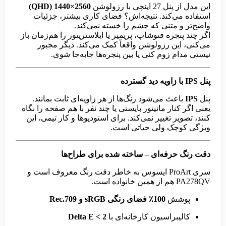
این مدل از پنل 27 اینچی با رزولوشن
2560×1440 (QHD)
استفاده می‌کند. نتیجه‌اش؟ فضای کاری بیشتر، جزئیات
واضح‌تر و متنی که چشم را خسته نمی‌کند.
اگر چند پنجره فتوشاپ، پریمیر یا ایلاستریتور را هم‌زمان باز
می‌کنی، این رزولوشن واقعاً کمک می‌کند. دیگر مجبور
نیستی مدام زوم کنی یا بین پنجره‌ها جابه‌جا شوی.
پنل IPS با زاویه دید گسترده
پنل
IPS
باعث می‌شود رنگ‌ها از هر زاویه‌ای ثابت بمانند.
یعنی اگر کنار مانیتور بایستی یا چند نفر با هم صفحه را نگاه
کنند، تصویر تغییر نمی‌کند. برای استودیوها و کار تیمی، این
ویژگی کوچک ولی حیاتی است.
دقت رنگ حرفه‌ای – ساخته شده برای طراح‌ها
سری ProArt ایسوس به خاطر دقت رنگ معروف است و
PA278QV هم از همین خانواده است.
پوشش
100٪ فضای رنگی sRGB و Rec.709
کالیبراسیون کارخانه‌ای با
Delta E < 2