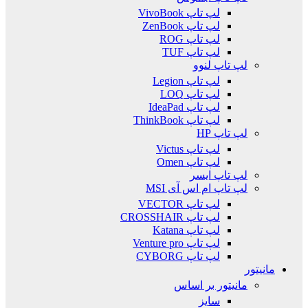
لپ تاپ VivoBook
لپ تاپ ZenBook
لپ تاپ ROG
لپ تاپ TUF
لپ تاپ لنوو
لپ تاپ Legion
لپ تاپ LOQ
لپ تاپ IdeaPad
لپ تاپ ThinkBook
لپ تاپ HP
لپ تاپ Victus
لپ تاپ Omen
لپ تاپ ایسر
لپ تاپ ام اس آی MSI
لپ تاپ VECTOR
لپ تاپ CROSSHAIR
لپ تاپ Katana
لپ تاپ Venture pro
لپ تاپ CYBORG
مانیتور
مانیتور بر اساس
سایز