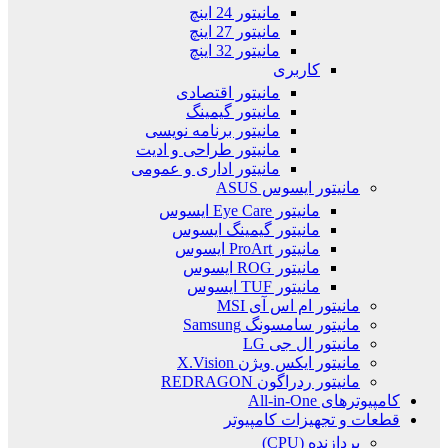
مانیتور 24 اینچ
مانیتور 27 اینچ
مانیتور 32 اینچ
کاربری
مانیتور اقتصادی
مانیتور گیمینگ
مانیتور برنامه نویسی
مانیتور طراحی و ادیت
مانیتور اداری و عمومی
مانیتور ایسوس ASUS
مانیتور Eye Care ایسوس
مانیتور گیمینگ ایسوس
مانیتور ProArt ایسوس
مانیتور ROG ایسوس
مانیتور TUF ایسوس
مانیتور ام اس آی MSI
مانیتور سامسونگ Samsung
مانیتور ال جی LG
مانیتور ایکس ویژن X.Vision
مانیتور ردراگون REDRAGON
کامپیوترهای All-in-One
قطعات و تجهیزات کامپیوتر
پردازنده (CPU)