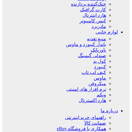
خنک‌کننده پردازنده
کارت گرافیک
هارد اینترنال
کیس کامپیوتر
مادربرد
لوازم جانبی
منبع تغذیه
باندل کیبورد و ماوس
پاوربانک
صندلی گیمینگ
کول پد
کیبورد
کیف لپ تاپ
ماوس
میکروفن
نرم افزار های امنیتی
وبکم
هارد اکسترنال
درباره ما
راهنمای خرید اینترنتی
ضمانت کالا
همکاری با فروشگاه eBuy