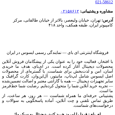
021-58612
مشاوره و پشتیبانی:
۰۲۱۵۸۶۱۲
آدرس:
تهران، خیابان ولیعصر، بالاتر از خیابان طالقانی، مرکز
کامپیوتر ایران، طبقه همکف، واحد ۴۱۸
فروشگاه اینترنتی ای‌ بای — نمایندگی رسمی ایسوس در ایران
با افتخار، فعالیت خود را به عنوان یکی از پیشگامان فروش آنلاین
محصولات دیجیتال آغاز کرده است. در ای‌بای، هدف ما خریدی
آسان، امن و لذت‌بخش برای شماست. با گستره‌ای از محصولات
اصل ایسوس شامل لپ‌تاپ، مانیتور، آل‌این‌وان، کارت گرافیک و
سایر تجهیزات دیجیتال — همه با گارانتی معتبر و اصالت تضمین‌شده
— تجربه خرید آنلاین شما را متحول کرده‌ایم. رضایت شما خط‌قرمز
ما است.
پشتیبانی حرفه‌ای ما همراه شماست — هر روز، هر ساعت، از
طریق تماس تلفنی و چت آنلاین، آماده پاسخگویی به سوالات و
درخواست‌های شماست.
ای بای: فردا را امروز خرید کنید، دیجیتال به سبک ما!