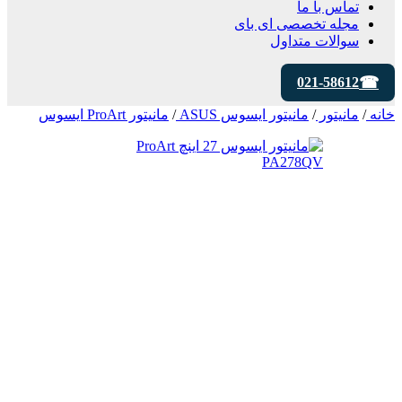
تماس با ما
مجله تخصصی ای‌ بای
سوالات متداول
021-58612
خانه
/
مانیتور
/
مانیتور ایسوس ASUS
/
مانیتور ProArt ایسوس