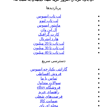
پربازدیدها
لپ تاپ ایسوس
لپ تاپ لنوو
مانیتور ایسوس
آل این وان
کارت گرافیک
هارد اینترنال
لپ تاپ تا 20 میلیون
لپ تاپ تا 30 میلیون
لپ تاپ تا 40 میلیون
دسترسی سریع
گارانتی یکپارچه ایسوس
فروش اقساطی
تماس با ما
سوالات متداول
فروشگاه eBuy
راهنمای خرید
فرصت‌های شغلی
ضمانت کالا
مجله ای بای