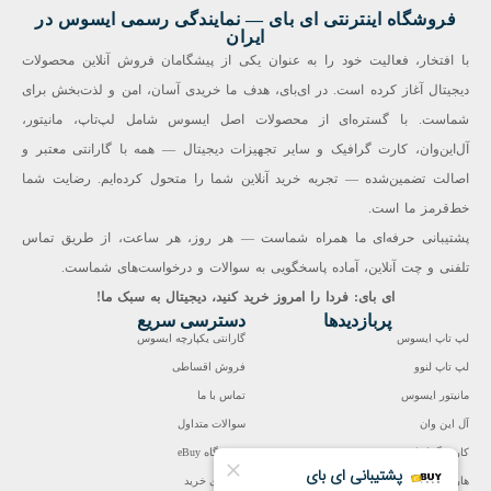
فروشگاه اینترنتی ای‌ بای — نمایندگی رسمی ایسوس در
ایران
با افتخار، فعالیت خود را به عنوان یکی از پیشگامان فروش آنلاین محصولات
دیجیتال آغاز کرده است. در ای‌بای، هدف ما خریدی آسان، امن و لذت‌بخش برای
شماست. با گستره‌ای از محصولات اصل ایسوس شامل لپ‌تاپ، مانیتور،
آل‌این‌وان، کارت گرافیک و سایر تجهیزات دیجیتال — همه با گارانتی معتبر و
اصالت تضمین‌شده — تجربه خرید آنلاین شما را متحول کرده‌ایم. رضایت شما
خط‌قرمز ما است.
پشتیبانی حرفه‌ای ما همراه شماست — هر روز، هر ساعت، از طریق تماس
تلفنی و چت آنلاین، آماده پاسخگویی به سوالات و درخواست‌های شماست.
ای بای: فردا را امروز خرید کنید، دیجیتال به سبک ما!
پربازدیدها
دسترسی سریع
لپ تاپ ایسوس
گارانتی یکپارچه ایسوس
لپ تاپ لنوو
فروش اقساطی
مانیتور ایسوس
تماس با ما
آل این وان
سوالات متداول
کارت گرافیک
فروشگاه eBuy
هارد اینترنال
راهنمای خرید