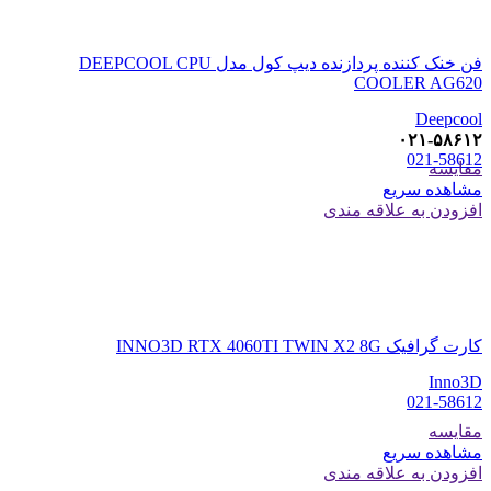
فن خنک کننده پردازنده دیپ کول مدل DEEPCOOL CPU
COOLER AG620
Deepcool
۰۲۱-۵۸۶۱۲
021-58612
مقایسه
مشاهده سریع
افزودن به علاقه مندی
کارت گرافیک INNO3D RTX 4060TI TWIN X2 8G
Inno3D
021-58612
مقایسه
مشاهده سریع
افزودن به علاقه مندی