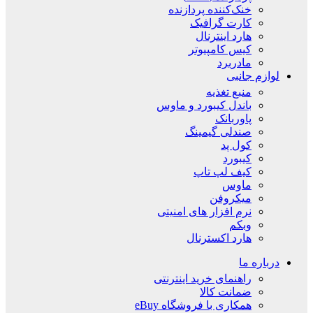
خنک‌کننده پردازنده
کارت گرافیک
هارد اینترنال
کیس کامپیوتر
مادربرد
لوازم جانبی
منبع تغذیه
باندل کیبورد و ماوس
پاوربانک
صندلی گیمینگ
کول پد
کیبورد
کیف لپ تاپ
ماوس
میکروفن
نرم افزار های امنیتی
وبکم
هارد اکسترنال
درباره ما
راهنمای خرید اینترنتی
ضمانت کالا
همکاری با فروشگاه eBuy