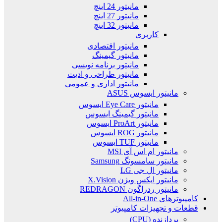
مانیتور 24 اینچ
مانیتور 27 اینچ
مانیتور 32 اینچ
کاربری
مانیتور اقتصادی
مانیتور گیمینگ
مانیتور برنامه نویسی
مانیتور طراحی و ادیت
مانیتور اداری و عمومی
مانیتور ایسوس ASUS
مانیتور Eye Care ایسوس
مانیتور گیمینگ ایسوس
مانیتور ProArt ایسوس
مانیتور ROG ایسوس
مانیتور TUF ایسوس
مانیتور ام اس آی MSI
مانیتور سامسونگ Samsung
مانیتور ال جی LG
مانیتور ایکس ویژن X.Vision
مانیتور ردراگون REDRAGON
کامپیوترهای All-in-One
قطعات و تجهیزات کامپیوتر
پردازنده (CPU)