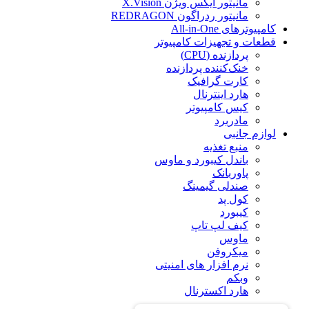
مانیتور ایکس ویژن X.Vision
مانیتور ردراگون REDRAGON
کامپیوترهای All-in-One
قطعات و تجهیزات کامپیوتر
پردازنده (CPU)
خنک‌کننده پردازنده
کارت گرافیک
هارد اینترنال
کیس کامپیوتر
مادربرد
لوازم جانبی
منبع تغذیه
باندل کیبورد و ماوس
پاوربانک
صندلی گیمینگ
کول پد
کیبورد
کیف لپ تاپ
ماوس
میکروفن
نرم افزار های امنیتی
وبکم
هارد اکسترنال