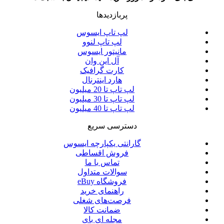
پربازدیدها
لپ تاپ ایسوس
لپ تاپ لنوو
مانیتور ایسوس
آل این وان
کارت گرافیک
هارد اینترنال
لپ تاپ تا 20 میلیون
لپ تاپ تا 30 میلیون
لپ تاپ تا 40 میلیون
دسترسی سریع
گارانتی یکپارچه ایسوس
فروش اقساطی
تماس با ما
سوالات متداول
فروشگاه eBuy
راهنمای خرید
فرصت‌های شغلی
ضمانت کالا
مجله ای بای