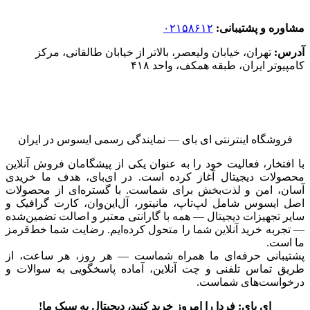
مشاوره و پشتیبانی:
۰۲۱۵۸۶۱۲
آدرس:
تهران، خیابان ولیعصر، بالاتر از خیابان طالقانی، مرکز
کامپیوتر ایران، طبقه همکف، واحد ۴۱۸
فروشگاه اینترنتی ای‌ بای — نمایندگی رسمی ایسوس در ایران
با افتخار، فعالیت خود را به عنوان یکی از پیشگامان فروش آنلاین
محصولات دیجیتال آغاز کرده است. در ای‌بای، هدف ما خریدی
آسان، امن و لذت‌بخش برای شماست. با گستره‌ای از محصولات
اصل ایسوس شامل لپ‌تاپ، مانیتور، آل‌این‌وان، کارت گرافیک و
سایر تجهیزات دیجیتال — همه با گارانتی معتبر و اصالت تضمین‌شده
— تجربه خرید آنلاین شما را متحول کرده‌ایم. رضایت شما خط‌قرمز
ما است.
پشتیبانی حرفه‌ای ما همراه شماست — هر روز، هر ساعت، از
طریق تماس تلفنی و چت آنلاین، آماده پاسخگویی به سوالات و
درخواست‌های شماست.
ای بای: فردا را امروز خرید کنید، دیجیتال به سبک ما!