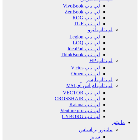
لپ تاپ VivoBook
لپ تاپ ZenBook
لپ تاپ ROG
لپ تاپ TUF
لپ تاپ لنوو
لپ تاپ Legion
لپ تاپ LOQ
لپ تاپ IdeaPad
لپ تاپ ThinkBook
لپ تاپ HP
لپ تاپ Victus
لپ تاپ Omen
لپ تاپ ایسر
لپ تاپ ام اس آی MSI
لپ تاپ VECTOR
لپ تاپ CROSSHAIR
لپ تاپ Katana
لپ تاپ Venture pro
لپ تاپ CYBORG
مانیتور
مانیتور بر اساس
سایز