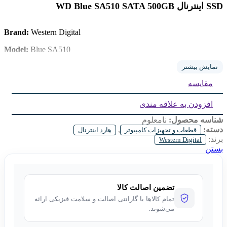
SSD اینترنال WD Blue SA510 SATA 500GB
Brand:
Western Digital
Model:
Blue SA510
Storage:
500GB
نمایش بیشتر
مقایسه
Size:
2.5 inch
Interface:
SATA III
افزودن به علاقه مندی
Speed:
560/510 MB
شناسه محصول:
نامعلوم
دسته:
,
قطعات و تجهیزات کامپیوتر
هارد اینترنال
برند:
Western Digital
بستن
تضمین اصالت کالا
تمام کالاها با گارانتی اصالت و سلامت فیزیکی ارائه
می‌شوند.