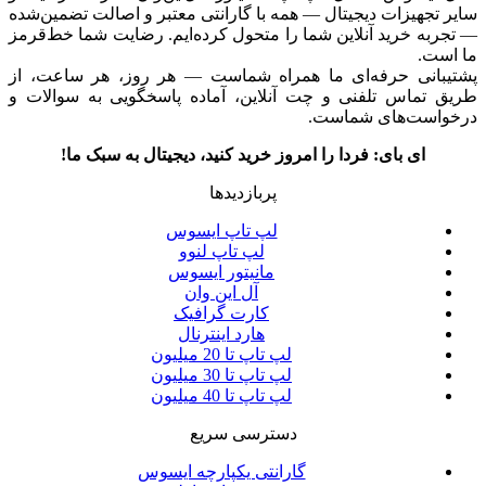
سایر تجهیزات دیجیتال — همه با گارانتی معتبر و اصالت تضمین‌شده
— تجربه خرید آنلاین شما را متحول کرده‌ایم. رضایت شما خط‌قرمز
ما است.
پشتیبانی حرفه‌ای ما همراه شماست — هر روز، هر ساعت، از
طریق تماس تلفنی و چت آنلاین، آماده پاسخگویی به سوالات و
درخواست‌های شماست.
ای بای: فردا را امروز خرید کنید، دیجیتال به سبک ما!
پربازدیدها
لپ تاپ ایسوس
لپ تاپ لنوو
مانیتور ایسوس
آل این وان
کارت گرافیک
هارد اینترنال
لپ تاپ تا 20 میلیون
لپ تاپ تا 30 میلیون
لپ تاپ تا 40 میلیون
دسترسی سریع
گارانتی یکپارچه ایسوس