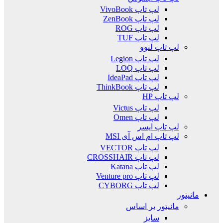
لپ تاپ VivoBook
لپ تاپ ZenBook
لپ تاپ ROG
لپ تاپ TUF
لپ تاپ لنوو
لپ تاپ Legion
لپ تاپ LOQ
لپ تاپ IdeaPad
لپ تاپ ThinkBook
لپ تاپ HP
لپ تاپ Victus
لپ تاپ Omen
لپ تاپ ایسر
لپ تاپ ام اس آی MSI
لپ تاپ VECTOR
لپ تاپ CROSSHAIR
لپ تاپ Katana
لپ تاپ Venture pro
لپ تاپ CYBORG
مانیتور
مانیتور بر اساس
سایز