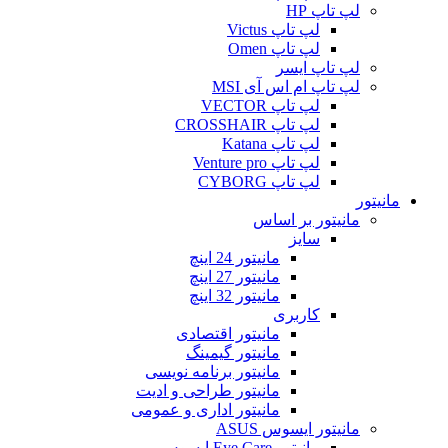
لپ تاپ HP
لپ تاپ Victus
لپ تاپ Omen
لپ تاپ ایسر
لپ تاپ ام اس آی MSI
لپ تاپ VECTOR
لپ تاپ CROSSHAIR
لپ تاپ Katana
لپ تاپ Venture pro
لپ تاپ CYBORG
مانیتور
مانیتور بر اساس
سایز
مانیتور 24 اینچ
مانیتور 27 اینچ
مانیتور 32 اینچ
کاربری
مانیتور اقتصادی
مانیتور گیمینگ
مانیتور برنامه نویسی
مانیتور طراحی و ادیت
مانیتور اداری و عمومی
مانیتور ایسوس ASUS
مانیتور Eye Care ایسوس