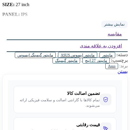
SIZE:
27 inch
IPS
PANEL:
TYPE:
FULL HD FLAT
نمایش بیشتر
مقایسه
REFRESH:
144Hz
Height Adjustment:
NO
افزودن به علاقه مندی
دسته:
,
,
مانیتور
مانیتور ایسوس ASUS
مانیتور گیمینگ ایسوس
برچسب:
,
مانیتور 27 اینچ
مانیتور گیمینگ
برند:
Asus
بستن
تضمین اصالت کالا
تمام کالاها با گارانتی اصالت و سلامت فیزیکی ارائه
می‌شوند.
قیمت رقابتی