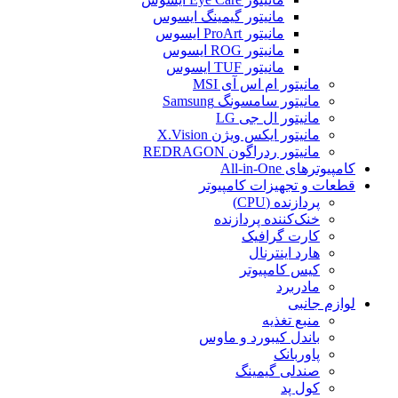
مانیتور گیمینگ ایسوس
مانیتور ProArt ایسوس
مانیتور ROG ایسوس
مانیتور TUF ایسوس
مانیتور ام اس آی MSI
مانیتور سامسونگ Samsung
مانیتور ال جی LG
مانیتور ایکس ویژن X.Vision
مانیتور ردراگون REDRAGON
کامپیوترهای All-in-One
قطعات و تجهیزات کامپیوتر
پردازنده (CPU)
خنک‌کننده پردازنده
کارت گرافیک
هارد اینترنال
کیس کامپیوتر
مادربرد
لوازم جانبی
منبع تغذیه
باندل کیبورد و ماوس
پاوربانک
صندلی گیمینگ
کول پد