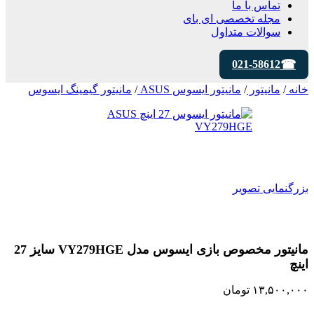
تماس با ما
مجله تخصصی ای‌ بای
سوالات متداول
021-58612
خانه
/
مانیتور
/
مانیتور ایسوس ASUS
/
مانیتور گیمینگ ایسوس
بزرگنمایی تصویر
مانیتور مخصوص بازی ایسوس مدل VY279HGE سایز 27
اینچ
۱۳,۵۰۰,۰۰۰
تومان