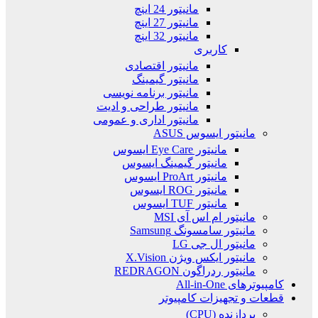
مانیتور 24 اینچ
مانیتور 27 اینچ
مانیتور 32 اینچ
کاربری
مانیتور اقتصادی
مانیتور گیمینگ
مانیتور برنامه نویسی
مانیتور طراحی و ادیت
مانیتور اداری و عمومی
مانیتور ایسوس ASUS
مانیتور Eye Care ایسوس
مانیتور گیمینگ ایسوس
مانیتور ProArt ایسوس
مانیتور ROG ایسوس
مانیتور TUF ایسوس
مانیتور ام اس آی MSI
مانیتور سامسونگ Samsung
مانیتور ال جی LG
مانیتور ایکس ویژن X.Vision
مانیتور ردراگون REDRAGON
کامپیوترهای All-in-One
قطعات و تجهیزات کامپیوتر
پردازنده (CPU)