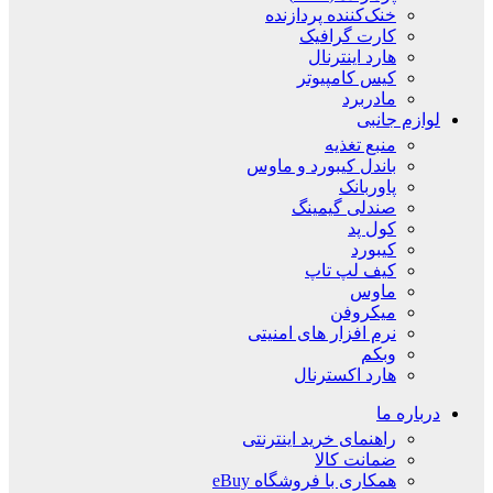
خنک‌کننده پردازنده
کارت گرافیک
هارد اینترنال
کیس کامپیوتر
مادربرد
لوازم جانبی
منبع تغذیه
باندل کیبورد و ماوس
پاوربانک
صندلی گیمینگ
کول پد
کیبورد
کیف لپ تاپ
ماوس
میکروفن
نرم افزار های امنیتی
وبکم
هارد اکسترنال
درباره ما
راهنمای خرید اینترنتی
ضمانت کالا
همکاری با فروشگاه eBuy