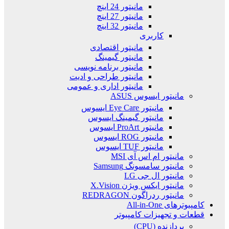
مانیتور 24 اینچ
مانیتور 27 اینچ
مانیتور 32 اینچ
کاربری
مانیتور اقتصادی
مانیتور گیمینگ
مانیتور برنامه نویسی
مانیتور طراحی و ادیت
مانیتور اداری و عمومی
مانیتور ایسوس ASUS
مانیتور Eye Care ایسوس
مانیتور گیمینگ ایسوس
مانیتور ProArt ایسوس
مانیتور ROG ایسوس
مانیتور TUF ایسوس
مانیتور ام اس آی MSI
مانیتور سامسونگ Samsung
مانیتور ال جی LG
مانیتور ایکس ویژن X.Vision
مانیتور ردراگون REDRAGON
کامپیوترهای All-in-One
قطعات و تجهیزات کامپیوتر
پردازنده (CPU)