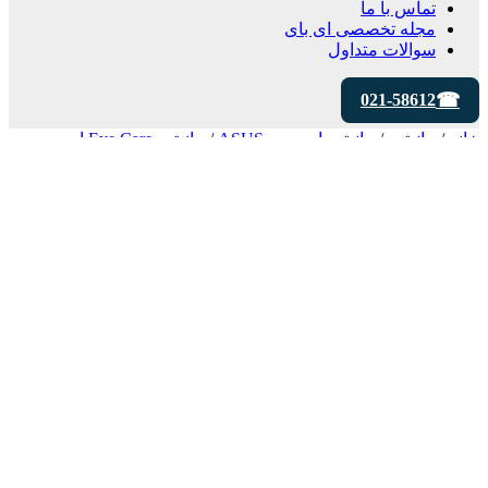
تماس با ما
مجله تخصصی ای‌ بای
سوالات متداول
021-58612
خانه
/
مانیتور
/
مانیتور ایسوس ASUS
/
مانیتور Eye Care ایسوس