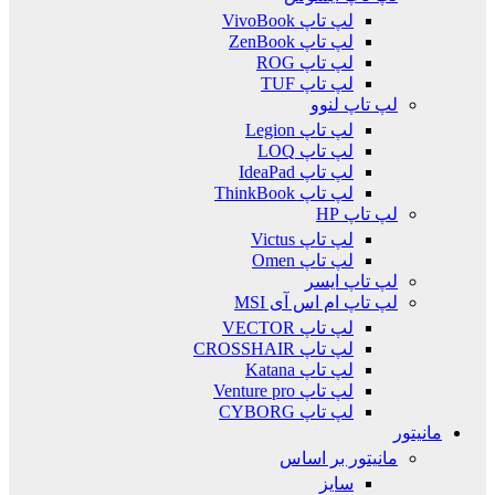
لپ تاپ VivoBook
لپ تاپ ZenBook
لپ تاپ ROG
لپ تاپ TUF
لپ تاپ لنوو
لپ تاپ Legion
لپ تاپ LOQ
لپ تاپ IdeaPad
لپ تاپ ThinkBook
لپ تاپ HP
لپ تاپ Victus
لپ تاپ Omen
لپ تاپ ایسر
لپ تاپ ام اس آی MSI
لپ تاپ VECTOR
لپ تاپ CROSSHAIR
لپ تاپ Katana
لپ تاپ Venture pro
لپ تاپ CYBORG
مانیتور
مانیتور بر اساس
سایز