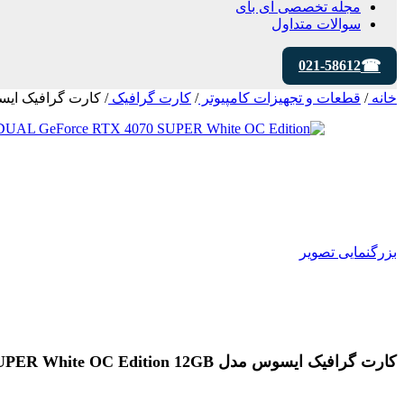
مجله تخصصی ای‌ بای
سوالات متداول
021-58612
خانه
/
قطعات و تجهیزات کامپیوتر
/
کارت گرافیک
/
کارت گرافیک ایسوس مدل R White OC Edition 12GB
بزرگنمایی تصویر
کارت گرافیک ایسوس مدل DUAL GeForce RTX 4070 SUPER White OC Edition 12GB