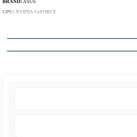
BRAND:
ASUS
GPU:
NVIDIA GeFORCE
MODEL :
NVIDIA
MODEL:
GDDR۶X
VRAM:
12GB