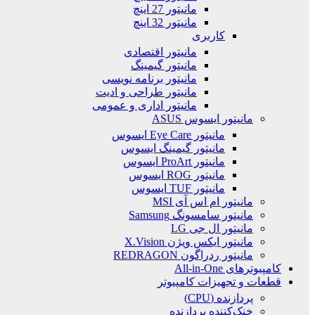
مانیتور 27 اینچ
مانیتور 32 اینچ
کاربری
مانیتور اقتصادی
مانیتور گیمینگ
مانیتور برنامه نویسی
مانیتور طراحی و ادیت
مانیتور اداری و عمومی
مانیتور ایسوس ASUS
مانیتور Eye Care ایسوس
مانیتور گیمینگ ایسوس
مانیتور ProArt ایسوس
مانیتور ROG ایسوس
مانیتور TUF ایسوس
مانیتور ام اس آی MSI
مانیتور سامسونگ Samsung
مانیتور ال جی LG
مانیتور ایکس ویژن X.Vision
مانیتور ردراگون REDRAGON
کامپیوترهای All-in-One
قطعات و تجهیزات کامپیوتر
پردازنده (CPU)
خنک‌کننده پردازنده