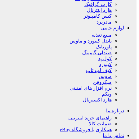
کارت گرافیک
هارد اینترنال
کیس کامپیوتر
مادربرد
لوازم جانبی
منبع تغذیه
باندل کیبورد و ماوس
پاوربانک
صندلی گیمینگ
کول پد
کیبورد
کیف لپ تاپ
ماوس
میکروفن
نرم افزار های امنیتی
وبکم
هارد اکسترنال
درباره ما
راهنمای خرید اینترنتی
ضمانت کالا
همکاری با فروشگاه eBuy
تماس با ما