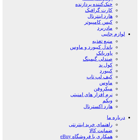
خنک‌کننده پردازنده
کارت گرافیک
هارد اینترنال
کیس کامپیوتر
مادربرد
لوازم جانبی
منبع تغذیه
باندل کیبورد و ماوس
پاوربانک
صندلی گیمینگ
کول پد
کیبورد
کیف لپ تاپ
ماوس
میکروفن
نرم افزار های امنیتی
وبکم
هارد اکسترنال
درباره ما
راهنمای خرید اینترنتی
ضمانت کالا
همکاری با فروشگاه eBuy