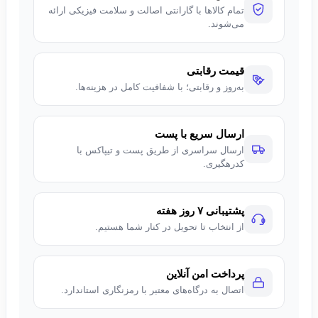
تمام کالاها با گارانتی اصالت و سلامت فیزیکی ارائه
می‌شوند.
وجود
رم 8G گیگابایت
و
SSD 1TB گیگابایت NVMe
باعث افزایش
سرعت سیستم و کاهش زمان بارگذاری برنامه‌ها می‌شود.
صفحه نمایش و طراحی
قیمت رقابتی
به‌روز و رقابتی؛ با شفافیت کامل در هزینه‌ها.
نمایشگر 15.6 اینچی Full HD با نرخ تازه‌سازی بالا، تجربه بصری
روانی ارائه می‌دهد. طراحی ساده و مدرن این لپ تاپ، آن را برای
دانشجویان، گیمرها و کاربران حرفه‌ای به گزینه‌ای جذاب تبدیل کرده
ارسال سریع با پست
است.
ارسال سراسری از طریق پست و تیپاکس با
کدرهگیری.
پشتیبانی ۷ روز هفته
از انتخاب تا تحویل در کنار شما هستیم.
پرداخت امن آنلاین
اتصال به درگاه‌های معتبر با رمزنگاری استاندارد.