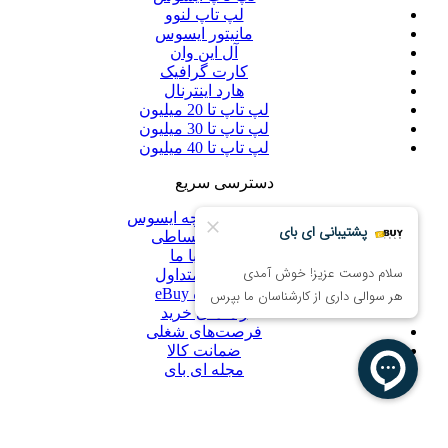
لپ تاپ لنوو
مانیتور ایسوس
آل این وان
کارت گرافیک
هارد اینترنال
لپ تاپ تا 20 میلیون
لپ تاپ تا 30 میلیون
لپ تاپ تا 40 میلیون
دسترسی سریع
گارانتی یکپارچه ایسوس
فروش اقساطی
تماس با ما
سوالات متداول
فروشگاه eBuy
راهنمای خرید
فرصت‌های شغلی
ضمانت کالا
مجله ای بای