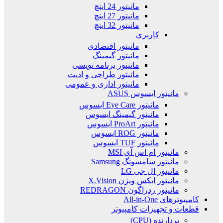
مانیتور 24 اینچ
مانیتور 27 اینچ
مانیتور 32 اینچ
کاربری
مانیتور اقتصادی
مانیتور گیمینگ
مانیتور برنامه نویسی
مانیتور طراحی و ادیت
مانیتور اداری و عمومی
مانیتور ایسوس ASUS
مانیتور Eye Care ایسوس
مانیتور گیمینگ ایسوس
مانیتور ProArt ایسوس
مانیتور ROG ایسوس
مانیتور TUF ایسوس
مانیتور ام اس آی MSI
مانیتور سامسونگ Samsung
مانیتور ال جی LG
مانیتور ایکس ویژن X.Vision
مانیتور ردراگون REDRAGON
کامپیوترهای All-in-One
قطعات و تجهیزات کامپیوتر
پردازنده (CPU)