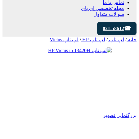
تماس با ما
مجله تخصصی ای‌ بای
سوالات متداول
021-58612
خانه
/
لپ تاپ
/
لپ تاپ HP
/
لپ تاپ Victus
بزرگنمایی تصویر