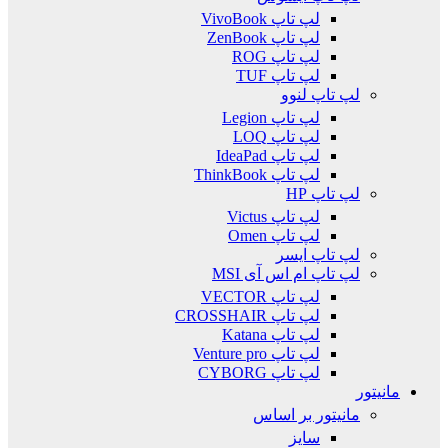
لپ تاپ VivoBook
لپ تاپ ZenBook
لپ تاپ ROG
لپ تاپ TUF
لپ تاپ لنوو
لپ تاپ Legion
لپ تاپ LOQ
لپ تاپ IdeaPad
لپ تاپ ThinkBook
لپ تاپ HP
لپ تاپ Victus
لپ تاپ Omen
لپ تاپ ایسر
لپ تاپ ام اس آی MSI
لپ تاپ VECTOR
لپ تاپ CROSSHAIR
لپ تاپ Katana
لپ تاپ Venture pro
لپ تاپ CYBORG
مانیتور
مانیتور بر اساس
سایز