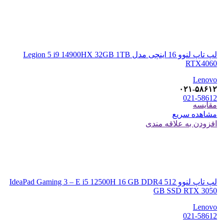
لپ تاپ لنوو 16 اینچی مدل Legion 5 i9 14900HX 32GB 1TB
RTX4060
Lenovo
۰۲۱-۵۸۶۱۲
021-58612
مقایسه
مشاهده سریع
افزودن به علاقه مندی
لپ تاپ لنوو IdeaPad Gaming 3 – E i5 12500H 16 GB DDR4 512
GB SSD RTX 3050
Lenovo
021-58612