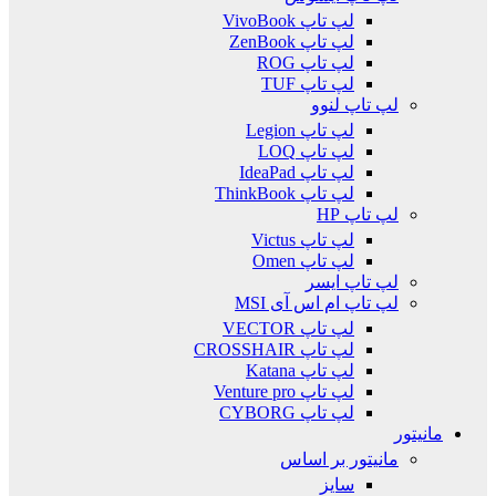
لپ تاپ VivoBook
لپ تاپ ZenBook
لپ تاپ ROG
لپ تاپ TUF
لپ تاپ لنوو
لپ تاپ Legion
لپ تاپ LOQ
لپ تاپ IdeaPad
لپ تاپ ThinkBook
لپ تاپ HP
لپ تاپ Victus
لپ تاپ Omen
لپ تاپ ایسر
لپ تاپ ام اس آی MSI
لپ تاپ VECTOR
لپ تاپ CROSSHAIR
لپ تاپ Katana
لپ تاپ Venture pro
لپ تاپ CYBORG
مانیتور
مانیتور بر اساس
سایز