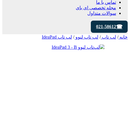
تماس با ما
مجله تخصصی ای‌ بای
سوالات متداول
021-58612
خانه
/
لپ تاپ
/
لپ تاپ لنوو
/
لپ تاپ IdeaPad