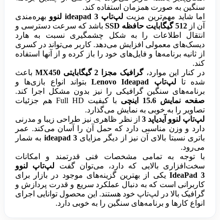
سنگین به صورت همزمان استفاده کند.
اما شاید مهم‌ترین مزیت
لپ‌تاپ ideapad 3 لنوو
بهره‌مندی
آن از
512 گیگابایت حافظه SSD
باشد که سرعت دسترسی و
انتقال اطلاعات را به شکل چشمگیری نسبت به هارد
دیسک‌های معمولی افزایش می‌دهد. کاربر می‌تواند در کسری
از ثانیه برنامه‌ها و فایل‌های خود را باز کرده و از آنها استفاده
کند.
در کنار این موارد،
گرافیک مجزا 2 گیگابایتی MX450
باعث
شده تا
لپ‌تاپ Lenovo Ideapad
بتواند انواع بازی‌ها و
برنامه‌های سنگین گرافیکی را نیز بدون مشکل اجرا کند.
صفحه نمایش 15.6 اینچی
با کیفیت Full HD هم جزئیات
تصاویر را به خوبی به نمایش می‌گذارد.
لپ‌تاپ لنوو آیدیاپد 3
از نظر ظاهری نیز طراحی زیبا و مدرنی
دارد و وزن مناسبی دارد که حمل آن را آسان می‌کند. عمر
باتری نسبتا بالای آن نیز از دیگر مزایای
ideapad 3
به شمار
می‌رود.
با توجه به تمامی مشخصات فنی قدرتمند و امکانات
سخت‌افزاری بالایی که دارد، می‌توان گفت
لپ‌تاپ لنوو
IdeaPad 3
یکی از بهترین گزینه‌های موجود در بازار برای
کاربرانی است که به دنبال عملکرد سریع و قدرت پردازش و
گرافیک بالا در لپ‌تاپ خود هستند. این محصول توانایی اجرای
انواع کارها و برنامه‌های سنگین را به خوبی دارد.