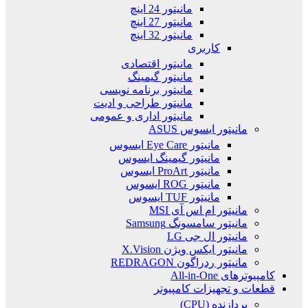
مانیتور 24 اینچ
مانیتور 27 اینچ
مانیتور 32 اینچ
کاربری
مانیتور اقتصادی
مانیتور گیمینگ
مانیتور برنامه نویسی
مانیتور طراحی و ادیت
مانیتور اداری و عمومی
مانیتور ایسوس ASUS
مانیتور Eye Care ایسوس
مانیتور گیمینگ ایسوس
مانیتور ProArt ایسوس
مانیتور ROG ایسوس
مانیتور TUF ایسوس
مانیتور ام اس آی MSI
مانیتور سامسونگ Samsung
مانیتور ال جی LG
مانیتور ایکس ویژن X.Vision
مانیتور ردراگون REDRAGON
کامپیوترهای All-in-One
قطعات و تجهیزات کامپیوتر
پردازنده (CPU)