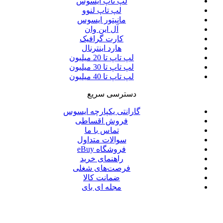
لپ تاپ ایسوس
لپ تاپ لنوو
مانیتور ایسوس
آل این وان
کارت گرافیک
هارد اینترنال
لپ تاپ تا 20 میلیون
لپ تاپ تا 30 میلیون
لپ تاپ تا 40 میلیون
دسترسی سریع
گارانتی یکپارچه ایسوس
فروش اقساطی
تماس با ما
سوالات متداول
فروشگاه eBuy
راهنمای خرید
فرصت‌های شغلی
ضمانت کالا
مجله ای بای