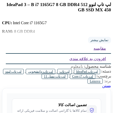
لپ تاپ لنوو IdeaPad 3 – B i7 1165G7 8 GB DDR4 512
GB SSD MX 450
CPU:
Intel
Core i7 1165G7
RAM:
8 GB DDR4
512 GB SSD
Storage:
نمایش بیشتر
مقایسه
2 GB MX 450
GPU:
Display:
15.6 inch FHD IPS
افزودن به علاقه مندی
شناسه محصول:
نامعلوم
دسته:
,
,
,
لپ تاپ IdeaPad
لپ تاپ
لپ تاپ دانشجویی
لپ تاپ لنوو
برچسب:
,
لپ تاپ Core i7
لپ تاپ نسل 11
برند:
Lenovo
بستن
تضمین اصالت کالا
تمام کالاها با گارانتی اصالت و سلامت فیزیکی ارائه