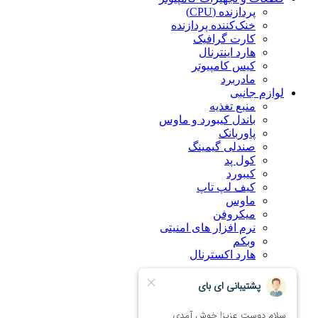
پردازنده (CPU)
خنک‌کننده پردازنده
کارت گرافیک
هارد اینترنال
کیس کامپیوتر
مادربرد
لوازم جانبی
منبع تغذیه
باندل کیبورد و ماوس
پاوربانک
صندلی گیمینگ
کول پد
کیبورد
کیف لپ تاپ
ماوس
میکروفن
نرم افزار های امنیتی
وبکم
هارد اکسترنال
درباره ما
راهنمای خرید اینترنتی
ضمانت کالا