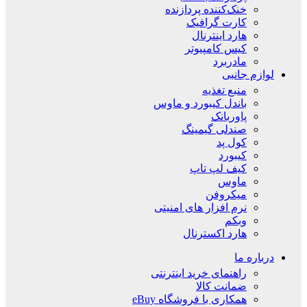
خنک‌کننده پردازنده
کارت گرافیک
هارد اینترنال
کیس کامپیوتر
مادربرد
لوازم جانبی
منبع تغذیه
باندل کیبورد و ماوس
پاوربانک
صندلی گیمینگ
کول پد
کیبورد
کیف لپ تاپ
ماوس
میکروفن
نرم افزار های امنیتی
وبکم
هارد اکسترنال
درباره ما
راهنمای خرید اینترنتی
ضمانت کالا
همکاری با فروشگاه eBuy