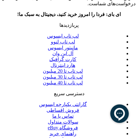
درخواست‌های شماست.
ای بای: فردا را امروز خرید کنید، دیجیتال به سبک ما!
پربازدیدها
لپ تاپ ایسوس
لپ تاپ لنوو
مانیتور ایسوس
آل این وان
کارت گرافیک
هارد اینترنال
لپ تاپ تا 20 میلیون
لپ تاپ تا 30 میلیون
لپ تاپ تا 40 میلیون
دسترسی سریع
گارانتی یکپارچه ایسوس
فروش اقساطی
تماس با ما
سوالات متداول
فروشگاه eBuy
راهنمای خرید