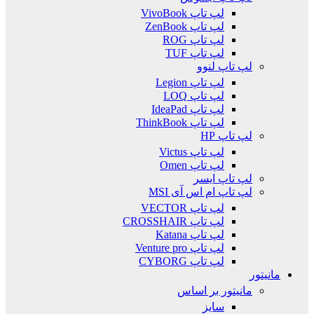
لپ تاپ VivoBook
لپ تاپ ZenBook
لپ تاپ ROG
لپ تاپ TUF
لپ تاپ لنوو
لپ تاپ Legion
لپ تاپ LOQ
لپ تاپ IdeaPad
لپ تاپ ThinkBook
لپ تاپ HP
لپ تاپ Victus
لپ تاپ Omen
لپ تاپ ایسر
لپ تاپ ام اس آی MSI
لپ تاپ VECTOR
لپ تاپ CROSSHAIR
لپ تاپ Katana
لپ تاپ Venture pro
لپ تاپ CYBORG
مانیتور
مانیتور بر اساس
سایز