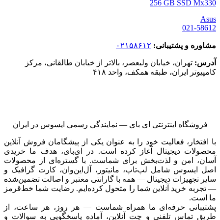
256 GB SSD Mx330
Asus
021-58612
مشاوره و پشتیبانی:
۰۲۱۵۸۶۱۲
آدرس:
تهران، خیابان ولیعصر، بالاتر از خیابان طالقانی، مرکز
کامپیوتر ایران، طبقه همکف، واحد ۴۱۸
فروشگاه اینترنتی ای‌ بای — نمایندگی رسمی ایسوس در ایران
با افتخار، فعالیت خود را به عنوان یکی از پیشگامان فروش آنلاین
محصولات دیجیتال آغاز کرده است. در ای‌بای، هدف ما خریدی
آسان، امن و لذت‌بخش برای شماست. با گستره‌ای از محصولات
اصل ایسوس شامل لپ‌تاپ، مانیتور، آل‌این‌وان، کارت گرافیک و
سایر تجهیزات دیجیتال — همه با گارانتی معتبر و اصالت تضمین‌شده
— تجربه خرید آنلاین شما را متحول کرده‌ایم. رضایت شما خط‌قرمز
ما است.
پشتیبانی حرفه‌ای ما همراه شماست — هر روز، هر ساعت، از
طریق تماس تلفنی و چت آنلاین، آماده پاسخگویی به سوالات و