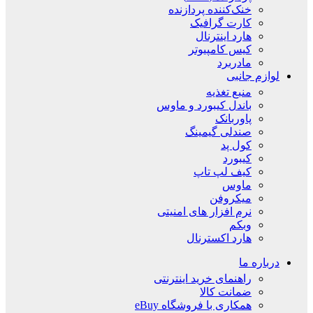
خنک‌کننده پردازنده
کارت گرافیک
هارد اینترنال
کیس کامپیوتر
مادربرد
لوازم جانبی
منبع تغذیه
باندل کیبورد و ماوس
پاوربانک
صندلی گیمینگ
کول پد
کیبورد
کیف لپ تاپ
ماوس
میکروفن
نرم افزار های امنیتی
وبکم
هارد اکسترنال
درباره ما
راهنمای خرید اینترنتی
ضمانت کالا
همکاری با فروشگاه eBuy