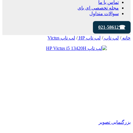
تماس با ما
مجله تخصصی ای‌ بای
سوالات متداول
021-58612
خانه
/
لپ تاپ
/
لپ تاپ HP
/
لپ تاپ Victus
بزرگنمایی تصویر