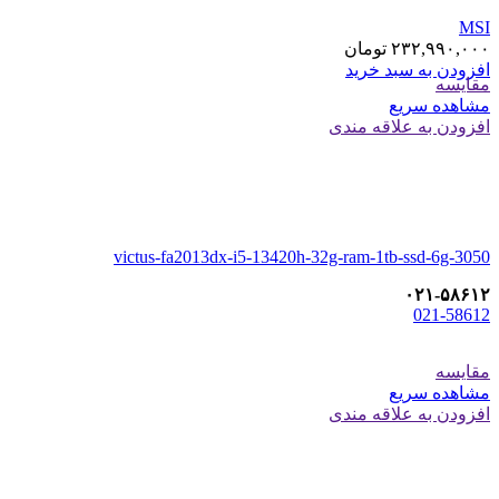
MSI
۲۳۲,۹۹۰,۰۰۰
تومان
افزودن به سبد خرید
مقایسه
مشاهده سریع
افزودن به علاقه مندی
victus-fa2013dx-i5-13420h-32g-ram-1tb-ssd-6g-3050
۰۲۱-۵۸۶۱۲
021-58612
مقایسه
مشاهده سریع
افزودن به علاقه مندی