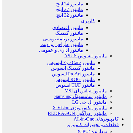
مانیتور 24 اینچ
مانیتور 27 اینچ
مانیتور 32 اینچ
کاربری
مانیتور اقتصادی
مانیتور گیمینگ
مانیتور برنامه نویسی
مانیتور طراحی و ادیت
مانیتور اداری و عمومی
مانیتور ایسوس ASUS
مانیتور Eye Care ایسوس
مانیتور گیمینگ ایسوس
مانیتور ProArt ایسوس
مانیتور ROG ایسوس
مانیتور TUF ایسوس
مانیتور ام اس آی MSI
مانیتور سامسونگ Samsung
مانیتور ال جی LG
مانیتور ایکس ویژن X.Vision
مانیتور ردراگون REDRAGON
کامپیوترهای All-in-One
قطعات و تجهیزات کامپیوتر
پردازنده (CPU)