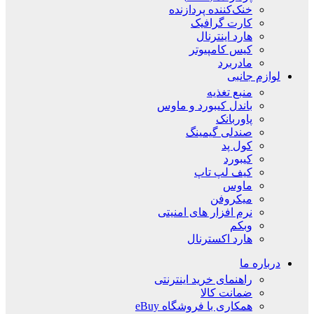
خنک‌کننده پردازنده
کارت گرافیک
هارد اینترنال
کیس کامپیوتر
مادربرد
لوازم جانبی
منبع تغذیه
باندل کیبورد و ماوس
پاوربانک
صندلی گیمینگ
کول پد
کیبورد
کیف لپ تاپ
ماوس
میکروفن
نرم افزار های امنیتی
وبکم
هارد اکسترنال
درباره ما
راهنمای خرید اینترنتی
ضمانت کالا
همکاری با فروشگاه eBuy