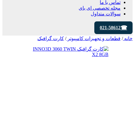
تماس با ما
مجله تخصصی ای‌ بای
سوالات متداول
021-58612
خانه
/
قطعات و تجهیزات کامپیوتر
/
کارت گرافیک