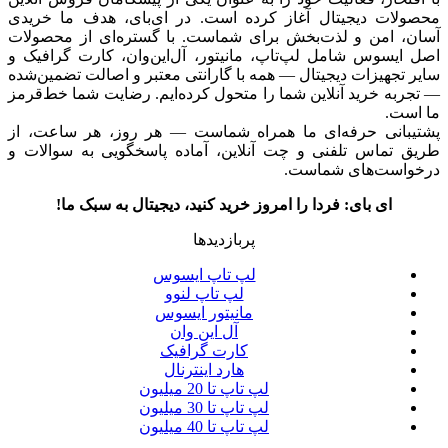
محصولات دیجیتال آغاز کرده است. در ای‌بای، هدف ما خریدی
آسان، امن و لذت‌بخش برای شماست. با گستره‌ای از محصولات
اصل ایسوس شامل لپ‌تاپ، مانیتور، آل‌این‌وان، کارت گرافیک و
سایر تجهیزات دیجیتال — همه با گارانتی معتبر و اصالت تضمین‌شده
— تجربه خرید آنلاین شما را متحول کرده‌ایم. رضایت شما خط‌قرمز
ما است.
پشتیبانی حرفه‌ای ما همراه شماست — هر روز، هر ساعت، از
طریق تماس تلفنی و چت آنلاین، آماده پاسخگویی به سوالات و
درخواست‌های شماست.
ای بای: فردا را امروز خرید کنید، دیجیتال به سبک ما!
پربازدیدها
لپ تاپ ایسوس
لپ تاپ لنوو
مانیتور ایسوس
آل این وان
کارت گرافیک
هارد اینترنال
لپ تاپ تا 20 میلیون
لپ تاپ تا 30 میلیون
لپ تاپ تا 40 میلیون