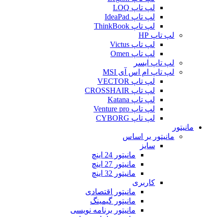
لپ تاپ LOQ
لپ تاپ IdeaPad
لپ تاپ ThinkBook
لپ تاپ HP
لپ تاپ Victus
لپ تاپ Omen
لپ تاپ ایسر
لپ تاپ ام اس آی MSI
لپ تاپ VECTOR
لپ تاپ CROSSHAIR
لپ تاپ Katana
لپ تاپ Venture pro
لپ تاپ CYBORG
مانیتور
مانیتور بر اساس
سایز
مانیتور 24 اینچ
مانیتور 27 اینچ
مانیتور 32 اینچ
کاربری
مانیتور اقتصادی
مانیتور گیمینگ
مانیتور برنامه نویسی