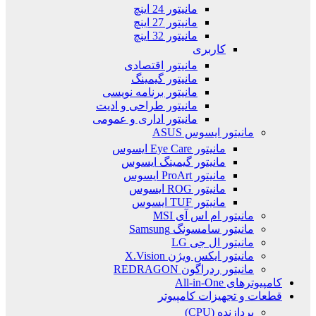
مانیتور 24 اینچ
مانیتور 27 اینچ
مانیتور 32 اینچ
کاربری
مانیتور اقتصادی
مانیتور گیمینگ
مانیتور برنامه نویسی
مانیتور طراحی و ادیت
مانیتور اداری و عمومی
مانیتور ایسوس ASUS
مانیتور Eye Care ایسوس
مانیتور گیمینگ ایسوس
مانیتور ProArt ایسوس
مانیتور ROG ایسوس
مانیتور TUF ایسوس
مانیتور ام اس آی MSI
مانیتور سامسونگ Samsung
مانیتور ال جی LG
مانیتور ایکس ویژن X.Vision
مانیتور ردراگون REDRAGON
کامپیوترهای All-in-One
قطعات و تجهیزات کامپیوتر
پردازنده (CPU)