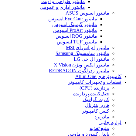
مانیتور طراحی و ادیت
مانیتور اداری و عمومی
مانیتور ایسوس ASUS
مانیتور Eye Care ایسوس
مانیتور گیمینگ ایسوس
مانیتور ProArt ایسوس
مانیتور ROG ایسوس
مانیتور TUF ایسوس
مانیتور ام اس آی MSI
مانیتور سامسونگ Samsung
مانیتور ال جی LG
مانیتور ایکس ویژن X.Vision
مانیتور ردراگون REDRAGON
کامپیوترهای All-in-One
قطعات و تجهیزات کامپیوتر
پردازنده (CPU)
خنک‌کننده پردازنده
کارت گرافیک
هارد اینترنال
کیس کامپیوتر
مادربرد
لوازم جانبی
منبع تغذیه
باندل کیبورد و ماوس