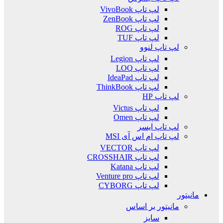
لپ تاپ VivoBook
لپ تاپ ZenBook
لپ تاپ ROG
لپ تاپ TUF
لپ تاپ لنوو
لپ تاپ Legion
لپ تاپ LOQ
لپ تاپ IdeaPad
لپ تاپ ThinkBook
لپ تاپ HP
لپ تاپ Victus
لپ تاپ Omen
لپ تاپ ایسر
لپ تاپ ام اس آی MSI
لپ تاپ VECTOR
لپ تاپ CROSSHAIR
لپ تاپ Katana
لپ تاپ Venture pro
لپ تاپ CYBORG
مانیتور
مانیتور بر اساس
سایز