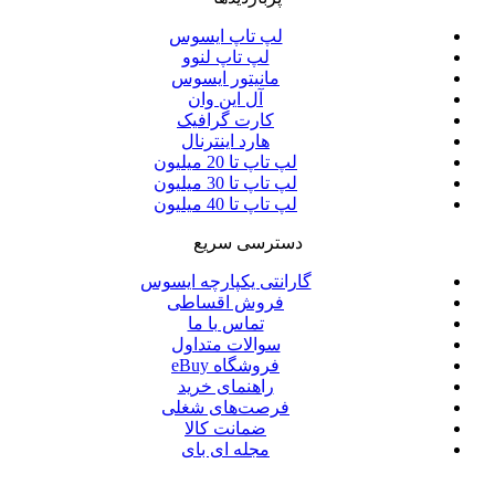
لپ تاپ ایسوس
لپ تاپ لنوو
مانیتور ایسوس
آل این وان
کارت گرافیک
هارد اینترنال
لپ تاپ تا 20 میلیون
لپ تاپ تا 30 میلیون
لپ تاپ تا 40 میلیون
دسترسی سریع
گارانتی یکپارچه ایسوس
فروش اقساطی
تماس با ما
سوالات متداول
فروشگاه eBuy
راهنمای خرید
فرصت‌های شغلی
ضمانت کالا
مجله ای بای