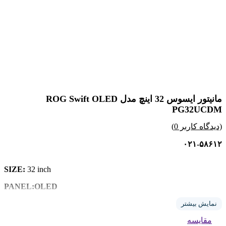
مانیتور ایسوس 32 اینچ مدل ROG Swift OLED
PG32UCDM
(دیدگاه کاربر
0
)
۰۲۱-۵۸۶۱۲
SIZE:
32 inch
PANEL:OLED
TYPE:UHD _4K
نمایش بیشتر
مقایسه
240 :REFRESH