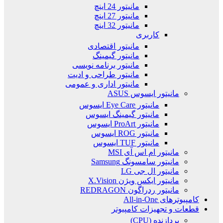
مانیتور 24 اینچ
مانیتور 27 اینچ
مانیتور 32 اینچ
کاربری
مانیتور اقتصادی
مانیتور گیمینگ
مانیتور برنامه نویسی
مانیتور طراحی و ادیت
مانیتور اداری و عمومی
مانیتور ایسوس ASUS
مانیتور Eye Care ایسوس
مانیتور گیمینگ ایسوس
مانیتور ProArt ایسوس
مانیتور ROG ایسوس
مانیتور TUF ایسوس
مانیتور ام اس آی MSI
مانیتور سامسونگ Samsung
مانیتور ال جی LG
مانیتور ایکس ویژن X.Vision
مانیتور ردراگون REDRAGON
کامپیوترهای All-in-One
قطعات و تجهیزات کامپیوتر
پردازنده (CPU)