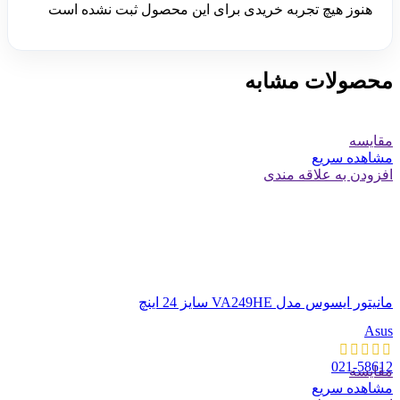
هنوز هیچ تجربه خریدی برای این محصول ثبت نشده است
محصولات مشابه
مقایسه
مشاهده سریع
افزودن به علاقه مندی
مانیتور ایسوس مدل VA249HE سایز 24 اینچ
Asus
021-58612
مقایسه
مشاهده سریع