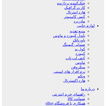
خنک‌کننده پردازنده
کارت گرافیک
هارد اینترنال
کیس کامپیوتر
مادربرد
لوازم جانبی
منبع تغذیه
باندل کیبورد و ماوس
پاوربانک
صندلی گیمینگ
کول پد
کیبورد
کیف لپ تاپ
ماوس
میکروفن
نرم افزار های امنیتی
وبکم
هارد اکسترنال
درباره ما
راهنمای خرید اینترنتی
ضمانت کالا
همکاری با فروشگاه eBuy