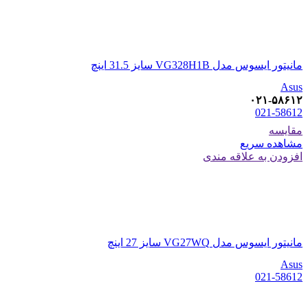
مانیتور ایسوس مدل VG328H1B سایز 31.5 اینچ
Asus
۰۲۱-۵۸۶۱۲
021-58612
مقایسه
مشاهده سریع
افزودن به علاقه مندی
مانیتور ایسوس مدل VG27WQ سایز 27 اینچ
Asus
021-58612