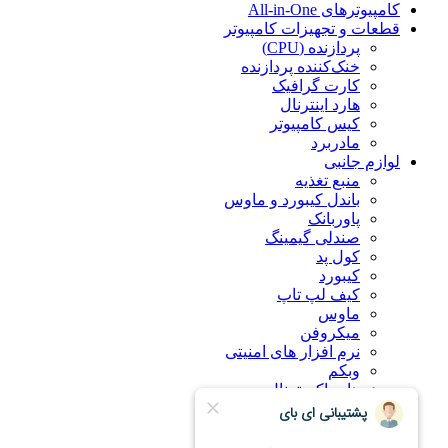
کامپیوترهای All-in-One
قطعات و تجهیزات کامپیوتر
پردازنده (CPU)
خنک‌کننده پردازنده
کارت گرافیک
هارد اینترنال
کیس کامپیوتر
مادربرد
لوازم جانبی
منبع تغذیه
باندل کیبورد و ماوس
پاوربانک
صندلی گیمینگ
کول پد
کیبورد
کیف لپ تاپ
ماوس
میکروفن
نرم افزار های امنیتی
وبکم
هارد اکسترنال
درباره ما
راهنمای خرید اینترنتی