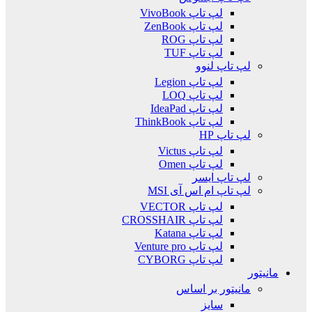
لپ تاپ VivoBook
لپ تاپ ZenBook
لپ تاپ ROG
لپ تاپ TUF
لپ تاپ لنوو
لپ تاپ Legion
لپ تاپ LOQ
لپ تاپ IdeaPad
لپ تاپ ThinkBook
لپ تاپ HP
لپ تاپ Victus
لپ تاپ Omen
لپ تاپ ایسر
لپ تاپ ام اس آی MSI
لپ تاپ VECTOR
لپ تاپ CROSSHAIR
لپ تاپ Katana
لپ تاپ Venture pro
لپ تاپ CYBORG
مانیتور
مانیتور بر اساس
سایز