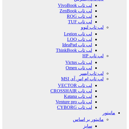
لپ تاپ VivoBook
لپ تاپ ZenBook
لپ تاپ ROG
لپ تاپ TUF
لپ تاپ لنوو
لپ تاپ Legion
لپ تاپ LOQ
لپ تاپ IdeaPad
لپ تاپ ThinkBook
لپ تاپ HP
لپ تاپ Victus
لپ تاپ Omen
لپ تاپ ایسر
لپ تاپ ام اس آی MSI
لپ تاپ VECTOR
لپ تاپ CROSSHAIR
لپ تاپ Katana
لپ تاپ Venture pro
لپ تاپ CYBORG
مانیتور
مانیتور بر اساس
سایز