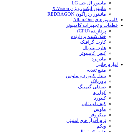
مانیتور ال جی LG
مانیتور ایکس ویژن X.Vision
مانیتور ردراگون REDRAGON
کامپیوترهای All-in-One
قطعات و تجهیزات کامپیوتر
پردازنده (CPU)
خنک‌کننده پردازنده
کارت گرافیک
هارد اینترنال
کیس کامپیوتر
مادربرد
لوازم جانبی
منبع تغذیه
باندل کیبورد و ماوس
پاوربانک
صندلی گیمینگ
کول پد
کیبورد
کیف لپ تاپ
ماوس
میکروفن
نرم افزار های امنیتی
وبکم
هارد اکسترنال