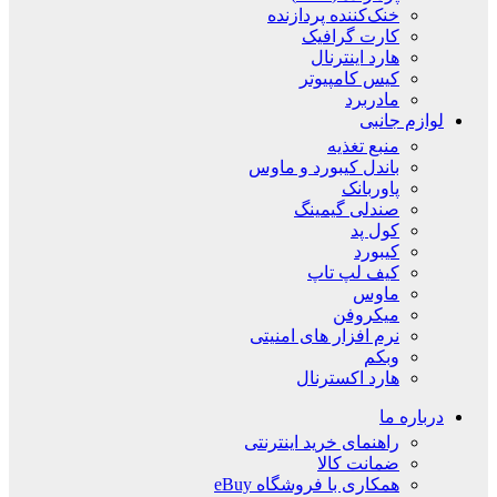
خنک‌کننده پردازنده
کارت گرافیک
هارد اینترنال
کیس کامپیوتر
مادربرد
لوازم جانبی
منبع تغذیه
باندل کیبورد و ماوس
پاوربانک
صندلی گیمینگ
کول پد
کیبورد
کیف لپ تاپ
ماوس
میکروفن
نرم افزار های امنیتی
وبکم
هارد اکسترنال
درباره ما
راهنمای خرید اینترنتی
ضمانت کالا
همکاری با فروشگاه eBuy