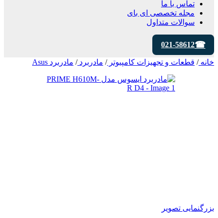
تماس با ما
مجله تخصصی ای‌ بای
سوالات متداول
021-58612
خانه
/
قطعات و تجهیزات کامپیوتر
/
مادربرد
/
مادربرد Asus
بزرگنمایی تصویر