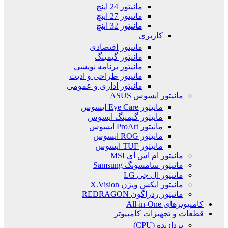
مانیتور 24 اینچ
مانیتور 27 اینچ
مانیتور 32 اینچ
کاربری
مانیتور اقتصادی
مانیتور گیمینگ
مانیتور برنامه نویسی
مانیتور طراحی و ادیت
مانیتور اداری و عمومی
مانیتور ایسوس ASUS
مانیتور Eye Care ایسوس
مانیتور گیمینگ ایسوس
مانیتور ProArt ایسوس
مانیتور ROG ایسوس
مانیتور TUF ایسوس
مانیتور ام اس آی MSI
مانیتور سامسونگ Samsung
مانیتور ال جی LG
مانیتور ایکس ویژن X.Vision
مانیتور ردراگون REDRAGON
کامپیوترهای All-in-One
قطعات و تجهیزات کامپیوتر
پردازنده (CPU)