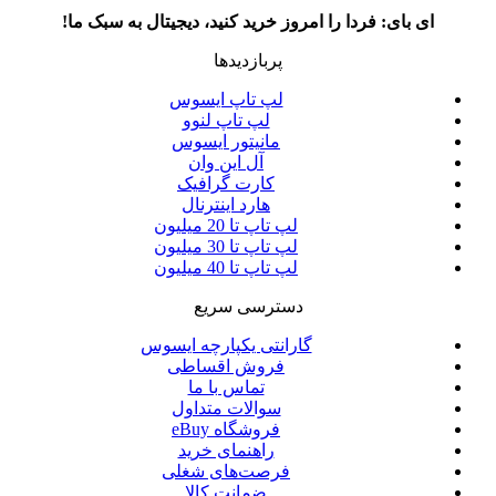
ای بای: فردا را امروز خرید کنید، دیجیتال به سبک ما!
پربازدیدها
لپ تاپ ایسوس
لپ تاپ لنوو
مانیتور ایسوس
آل این وان
کارت گرافیک
هارد اینترنال
لپ تاپ تا 20 میلیون
لپ تاپ تا 30 میلیون
لپ تاپ تا 40 میلیون
دسترسی سریع
گارانتی یکپارچه ایسوس
فروش اقساطی
تماس با ما
سوالات متداول
فروشگاه eBuy
راهنمای خرید
فرصت‌های شغلی
ضمانت کالا