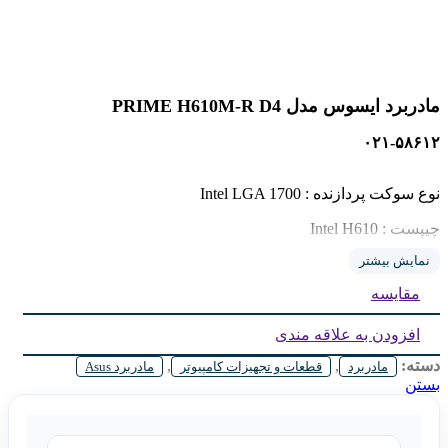
مادربرد ایسوس مدل PRIME H610M-R D4
۰۲۱-۵۸۶۱۲
نوع سوکت پردازنده : Intel LGA 1700
چیپست : Intel H610
نمایش بیشتر
تعداد اسلات حافظه : دو عدد
مقایسه
پیکربندی حافظه
:
دو کاناله
نوع حافظه پشتیبانی شده : DDR۴
افزودن به علاقه مندی
دسته:
,
,
مادربرد
قطعات و تجهیزات کامپیوتر
مادربرد Asus
بستن