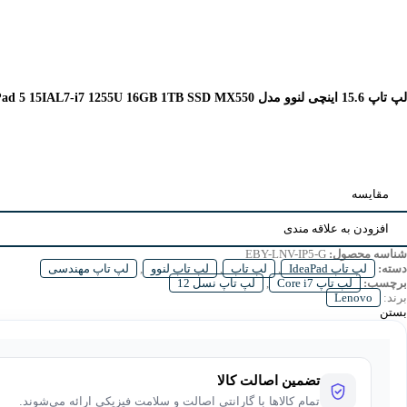
لپ تاپ 15.6 اینچی لنوو مدل IdeaPad 5 15IAL7-i7 1255U 16GB 1TB SSD MX550
مقایسه
افزودن به علاقه مندی
شناسه محصول:
EBY-LNV-IP5-G
دسته:
لپ تاپ IdeaPad
,
لپ تاپ
,
لپ تاپ لنوو
,
لپ تاپ مهندسی
برچسب:
لپ تاپ Core i7
,
لپ تاپ نسل 12
برند:
Lenovo
بستن
تضمین اصالت کالا
تمام کالاها با گارانتی اصالت و سلامت فیزیکی ارائه می‌شوند.