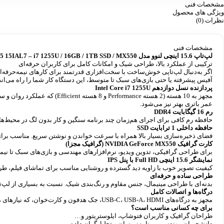
مشخصات فنی
ویژگی های محصول
نظرات (0)
مشخصات فنی
لپ‌تاپ 15.6 اینچی لنوو مدل Lenovo IdeaPad 5 15IAL7 – i7 1255U / 16GB / 1TB SSD / MX550
ترکیبی از عملکرد بالا، طراحی شیک و امکانات کامل برای کاربران حرفه‌ای
آفیس پیشرفته یا حتی بازی‌های سبک تا متوسط، این دستگاه کار شما را راه می‌اند
پردازنده نسل دوازدهم Intel Core i7 1255U
عمر باتری بهتر نیز می‌شود.
رم 16 گیگابایت DDR4
حافظه رم کافی برای اجرای هم‌زمان چند برنامه سنگین و کار بدون لگ در محیط‌های چندوظیفه‌ای (Multitasking). این مقدار رم برای اکثر نیازهای حرفه
حافظه داخلی 1 ترابایت SSD
فضای ذخیره‌سازی بسیار بالا همراه با سرعت خواندن و نوشتن سریع. مناسب برای 
کارت گرافیک NVIDIA GeForce MX550 (گرافیک مجزا)
برای طراحی گرافیکی، تدوین ویدیو، نرم‌افزارهای مهندسی و بازی‌های سبک تا نیمه
نمایشگر 15.6 اینچی Full HD با پنل IPS
کیفیت تصویر خوب با زاویه دید گسترده و روشنایی مناسب برای تماشای فیلم، طراحی، کار اداری و آموزشی. نمایشگر IPS تضمی
طراحی ساده و حرفه‌ای
بدنه‌ای با طراحی مینیمال، جنس مقاوم و رنگ‌بندی شیک. نسبت به بسیاری از لپ‌
درگاه‌ها و اتصالات کامل
مجهز به درگاه‌های USB-C، USB-A، HDMI، جک هدفون و کارت‌خوان، که نیازهای مختلف کاربران را پوشش می‌دهد. همچنین از وای‌فای نسل جدید و بلوتوث پشتیبانی می‌کند.
برای چه کسانی مناسب است؟
طراحان گرافیک و کاربران فتوشاپ، ایلوستریتور و…
دانشجویان مهندسی، برنامه‌نویسان و تحلیل‌گران داده