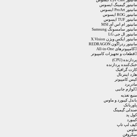
مانیتور گیمینگ ایسوس
مانیتور ProArt ایسوس
مانیتور ROG ایسوس
مانیتور TUF ایسوس
مانیتور ام اس آی MSI
مانیتور سامسونگ Samsung
مانیتور ال جی LG
مانیتور ایکس ویژن X.Vision
مانیتور ردراگون REDRAGON
کامپیوترهای All-in-One
قطعات و تجهیزات کامپیوتر
پردازنده (CPU)
خنک‌کننده پردازنده
کارت گرافیک
هارد اینترنال
کیس کامپیوتر
مادربرد
لوازم جانبی
منبع تغذیه
باندل کیبورد و ماوس
پاوربانک
صندلی گیمینگ
کول پد
کیبورد
کیف لپ تاپ
ماوس
میکروفن