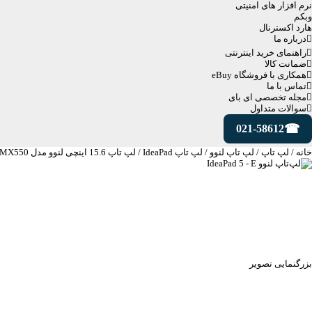
نرم افزار های امنیتی
وبکم
هارد اکسترنال
درباره ما
راهنمای خرید اینترنتی
ضمانت کالا
همکاری با فروشگاه eBuy
تماس با ما
مجله تخصصی ای‌ بای
سوالات متداول
021-58612
خانه
/
لپ تاپ
/
لپ تاپ لنوو
/
لپ تاپ IdeaPad
/
لپ تاپ 15.6 اینچی لنوو مدل IdeaPad 5 15IAL7-i7 1255U 16GB 1TB SSD MX550
بزرگنمایی تصویر