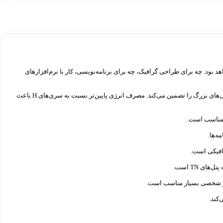
ای تا حرفه‌ای هستید، این مدل از سری IdeaPad 5 گزینه‌ای بسیار مناسب برای شما خواهد بود. چه برای طراحی گرافیک، چه برای برنامه‌نویسی، کار با نرم‌افزارهای
مجهز به 10 هسته (2 هسته Performance و 8 هسته Efficient) که عملکرد روان و سریع در اجرای نرم‌افزارهای سنگین مانند فتوشاپ، پریمیر، برنامه‌نویسی و مدیریت فایل‌های بزرگ را تضمین می‌کند. مصرف انرژی پایین‌تر نسبت به سری‌های H باعث
ه‌ها.
رافیکی است.
شی و شخصی بسیار مناسب است.