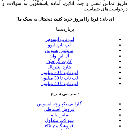
طریق تماس تلفنی و چت آنلاین، آماده پاسخگویی به سوالات و
درخواست‌های شماست.
ای بای: فردا را امروز خرید کنید، دیجیتال به سبک ما!
پربازدیدها
لپ تاپ ایسوس
لپ تاپ لنوو
مانیتور ایسوس
آل این وان
کارت گرافیک
هارد اینترنال
لپ تاپ تا 20 میلیون
لپ تاپ تا 30 میلیون
لپ تاپ تا 40 میلیون
دسترسی سریع
گارانتی یکپارچه ایسوس
فروش اقساطی
تماس با ما
سوالات متداول
فروشگاه eBuy