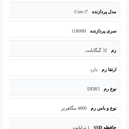
Core i7
مدل پردازنده
11800H
سری پردازنده
رم
32 گیگابایت
ارتقا رم
دارد
DDR5
نوع رم
نوع و باس رم
4800 مگاهرتز
حافظه SSD
1 ترابایت