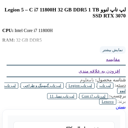
لپ تاپ لنوو Legion 5 – C i7 11800H 32 GB DDR5 1 TB
SSD RTX 3070
CPU:
Intel Core i7 11800H
RAM:
32 GB DDR5
Storage:
1 TB SSD
نمایش بیشتر
مقایسه
GPU:
8 GB GeForce RTX 3070
Display:
15.6 inch IPS
افزودن به علاقه مندی
شناسه محصول:
نامعلوم
دسته:
,
,
,
لپ تاپ
لپ تاپ Legion
لپ تاپ گیمینگ و طراحی
لپ تاپ
لنوو
برچسب:
,
لپ تاپ Core i7
لپ تاپ نسل 11
برند:
Lenovo
بستن