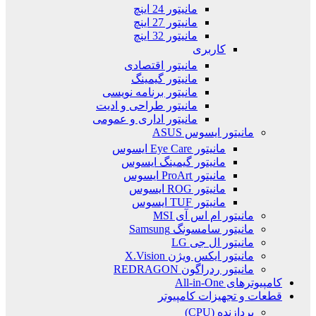
مانیتور 24 اینچ
مانیتور 27 اینچ
مانیتور 32 اینچ
کاربری
مانیتور اقتصادی
مانیتور گیمینگ
مانیتور برنامه نویسی
مانیتور طراحی و ادیت
مانیتور اداری و عمومی
مانیتور ایسوس ASUS
مانیتور Eye Care ایسوس
مانیتور گیمینگ ایسوس
مانیتور ProArt ایسوس
مانیتور ROG ایسوس
مانیتور TUF ایسوس
مانیتور ام اس آی MSI
مانیتور سامسونگ Samsung
مانیتور ال جی LG
مانیتور ایکس ویژن X.Vision
مانیتور ردراگون REDRAGON
کامپیوترهای All-in-One
قطعات و تجهیزات کامپیوتر
پردازنده (CPU)