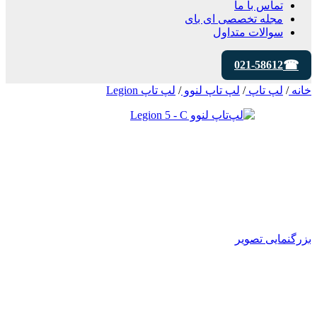
تماس با ما
مجله تخصصی ای‌ بای
سوالات متداول
021-58612
خانه
/
لپ تاپ
/
لپ تاپ لنوو
/
لپ تاپ Legion
بزرگنمایی تصویر