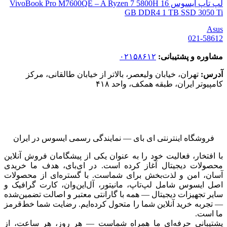
لپ تاپ ایسوس VivoBook Pro M7600QE – A Ryzen 7 5800H 16
GB DDR4 1 TB SSD 3050 Ti
Asus
021-58612
مشاوره و پشتیبانی:
۰۲۱۵۸۶۱۲
آدرس:
تهران، خیابان ولیعصر، بالاتر از خیابان طالقانی، مرکز
کامپیوتر ایران، طبقه همکف، واحد ۴۱۸
فروشگاه اینترنتی ای‌ بای — نمایندگی رسمی ایسوس در ایران
با افتخار، فعالیت خود را به عنوان یکی از پیشگامان فروش آنلاین
محصولات دیجیتال آغاز کرده است. در ای‌بای، هدف ما خریدی
آسان، امن و لذت‌بخش برای شماست. با گستره‌ای از محصولات
اصل ایسوس شامل لپ‌تاپ، مانیتور، آل‌این‌وان، کارت گرافیک و
سایر تجهیزات دیجیتال — همه با گارانتی معتبر و اصالت تضمین‌شده
— تجربه خرید آنلاین شما را متحول کرده‌ایم. رضایت شما خط‌قرمز
ما است.
پشتیبانی حرفه‌ای ما همراه شماست — هر روز، هر ساعت، از