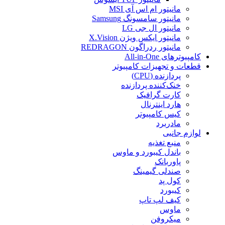
مانیتور ام اس آی MSI
مانیتور سامسونگ Samsung
مانیتور ال جی LG
مانیتور ایکس ویژن X.Vision
مانیتور ردراگون REDRAGON
کامپیوترهای All-in-One
قطعات و تجهیزات کامپیوتر
پردازنده (CPU)
خنک‌کننده پردازنده
کارت گرافیک
هارد اینترنال
کیس کامپیوتر
مادربرد
لوازم جانبی
منبع تغذیه
باندل کیبورد و ماوس
پاوربانک
صندلی گیمینگ
کول پد
کیبورد
کیف لپ تاپ
ماوس
میکروفن