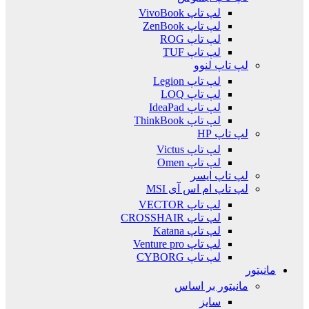
لپ تاپ VivoBook
لپ تاپ ZenBook
لپ تاپ ROG
لپ تاپ TUF
لپ تاپ لنوو
لپ تاپ Legion
لپ تاپ LOQ
لپ تاپ IdeaPad
لپ تاپ ThinkBook
لپ تاپ HP
لپ تاپ Victus
لپ تاپ Omen
لپ تاپ ایسر
لپ تاپ ام اس آی MSI
لپ تاپ VECTOR
لپ تاپ CROSSHAIR
لپ تاپ Katana
لپ تاپ Venture pro
لپ تاپ CYBORG
مانیتور
مانیتور بر اساس
سایز