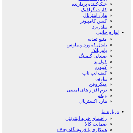
خنک‌کننده پردازنده
کارت گرافیک
هارد اینترنال
کیس کامپیوتر
مادربرد
لوازم جانبی
منبع تغذیه
باندل کیبورد و ماوس
پاوربانک
صندلی گیمینگ
کول پد
کیبورد
کیف لپ تاپ
ماوس
میکروفن
نرم افزار های امنیتی
وبکم
هارد اکسترنال
درباره ما
راهنمای خرید اینترنتی
ضمانت کالا
همکاری با فروشگاه eBuy