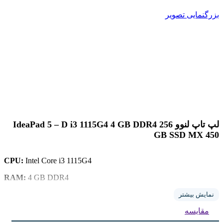
بزرگنمایی تصویر
لپ تاپ لنوو IdeaPad 5 – D i3 1115G4 4 GB DDR4 256
GB SSD MX 450
CPU:
Intel
Core i3 1115G4
RAM:
4 GB DDR4
256 GB SSD
Storage:
نمایش بیشتر
مقایسه
2 GB MX 450
GPU: