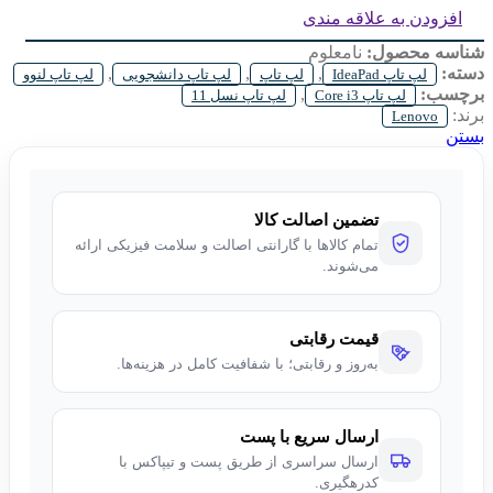
Display:
15.6 inch FHD IPS
افزودن به علاقه مندی
شناسه محصول:
نامعلوم
دسته:
,
,
,
لپ تاپ IdeaPad
لپ تاپ
لپ تاپ دانشجویی
لپ تاپ لنوو
برچسب:
,
لپ تاپ Core i3
لپ تاپ نسل 11
برند:
Lenovo
بستن
تضمین اصالت کالا
تمام کالاها با گارانتی اصالت و سلامت فیزیکی ارائه
می‌شوند.
قیمت رقابتی
به‌روز و رقابتی؛ با شفافیت کامل در هزینه‌ها.
ارسال سریع با پست
ارسال سراسری از طریق پست و تیپاکس با
کدرهگیری.