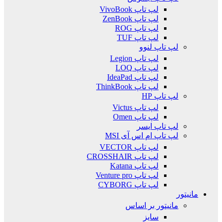
لپ تاپ VivoBook
لپ تاپ ZenBook
لپ تاپ ROG
لپ تاپ TUF
لپ تاپ لنوو
لپ تاپ Legion
لپ تاپ LOQ
لپ تاپ IdeaPad
لپ تاپ ThinkBook
لپ تاپ HP
لپ تاپ Victus
لپ تاپ Omen
لپ تاپ ایسر
لپ تاپ ام اس آی MSI
لپ تاپ VECTOR
لپ تاپ CROSSHAIR
لپ تاپ Katana
لپ تاپ Venture pro
لپ تاپ CYBORG
مانیتور
مانیتور بر اساس
سایز