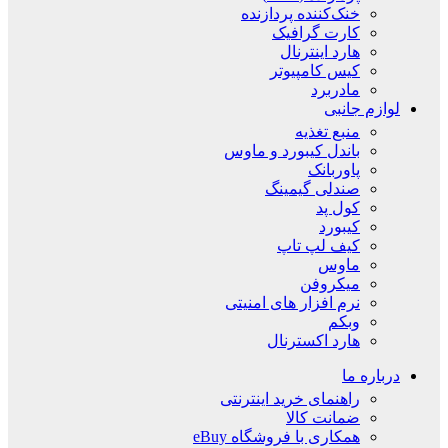
خنک‌کننده پردازنده
کارت گرافیک
هارد اینترنال
کیس کامپیوتر
مادربرد
لوازم جانبی
منبع تغذیه
باندل کیبورد و ماوس
پاوربانک
صندلی گیمینگ
کول پد
کیبورد
کیف لپ تاپ
ماوس
میکروفن
نرم افزار های امنیتی
وبکم
هارد اکسترنال
درباره ما
راهنمای خرید اینترنتی
ضمانت کالا
همکاری با فروشگاه eBuy