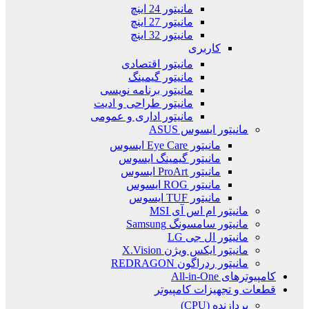
مانیتور 24 اینچ
مانیتور 27 اینچ
مانیتور 32 اینچ
کاربری
مانیتور اقتصادی
مانیتور گیمینگ
مانیتور برنامه نویسی
مانیتور طراحی و ادیت
مانیتور اداری و عمومی
مانیتور ایسوس ASUS
مانیتور Eye Care ایسوس
مانیتور گیمینگ ایسوس
مانیتور ProArt ایسوس
مانیتور ROG ایسوس
مانیتور TUF ایسوس
مانیتور ام اس آی MSI
مانیتور سامسونگ Samsung
مانیتور ال جی LG
مانیتور ایکس ویژن X.Vision
مانیتور ردراگون REDRAGON
کامپیوترهای All-in-One
قطعات و تجهیزات کامپیوتر
پردازنده (CPU)