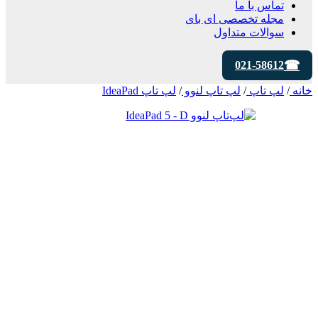
تماس با ما
مجله تخصصی ای‌ بای
سوالات متداول
021-58612
خانه
/
لپ تاپ
/
لپ تاپ لنوو
/
لپ تاپ IdeaPad