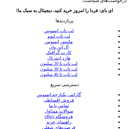
درخواست‌های شماست.
ای بای: فردا را امروز خرید کنید، دیجیتال به سبک ما!
پربازدیدها
لپ تاپ ایسوس
لپ تاپ لنوو
مانیتور ایسوس
آل این وان
کارت گرافیک
هارد اینترنال
لپ تاپ تا 20 میلیون
لپ تاپ تا 30 میلیون
لپ تاپ تا 40 میلیون
دسترسی سریع
گارانتی یکپارچه ایسوس
فروش اقساطی
تماس با ما
سوالات متداول
فروشگاه eBuy
راهنمای خرید
فرصت‌های شغلی