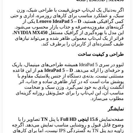
اگر به‌دنبال یک لپ‌تاپ خوش‌قیمت با طراحی شیک، وزن
سبک، و عملکرد مناسب برای کارهای روزمره، اداری و حتی
کمی گرافیکی هستید،
Lenovo IdeaPad 5 – D
یکی از
گزینه‌های مقرون‌به‌صرفه و جذاب بازار محسوب می‌شود.
این مدل با بهره‌گیری از گرافیک مستقل
NVIDIA MX450
،
فراتر از یک لپ‌تاپ معمولی ظاهر شده و می‌تواند نیازهای
طیف گسترده‌ای از کاربران را برطرف کند.
طراحی و کیفیت ساخت
لنوو در سری IdeaPad 5 همیشه طراحی‌های مینیمال، باریک
و حرفه‌ای را ارائه می‌دهد.
IdeaPad 5 – D
هم از این قاعده
مستثنی نیست. بدنه‌ی دستگاه از جنس پلاستیک مقاوم با
پوشش مات است که در کنار ظاهری ساده و جذاب، اثر
انگشت زیادی به خود نمی‌گیرد. وزن سبک و ضخامت
مناسب آن، این لپ‌تاپ را برای حمل‌ونقل روزانه گزینه‌ای
مطلوب می‌سازد.
نمایشگر
صفحه‌نمایش
15.6 اینچی Full HD
با پنل
TN
تصاویر را با
وضوح قابل قبول و روشنایی مناسب نمایش می‌دهد. اگرچه
زاویه دید پنل TN به گستردگی IPS نیست، اما برای کارهای