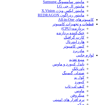
مانیتور سامسونگ Samsung
مانیتور ال جی LG
مانیتور ایکس ویژن X.Vision
مانیتور ردراگون REDRAGON
کامپیوترهای All-in-One
قطعات و تجهیزات کامپیوتر
پردازنده (CPU)
خنک‌کننده پردازنده
کارت گرافیک
هارد اینترنال
کیس کامپیوتر
مادربرد
لوازم جانبی
منبع تغذیه
باندل کیبورد و ماوس
پاوربانک
صندلی گیمینگ
کول پد
کیبورد
کیف لپ تاپ
ماوس
میکروفن
نرم افزار های امنیتی
وبکم