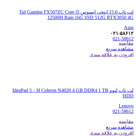
لپ تاپ 15.6 اینچی ایسوس Tuf Gaming FX507ZC Core i5
12500H Ram 16G SSD 512G RTX3050 4G
Asus
۰۲۱-۵۸۶۱۲
021-58612
مقایسه
مشاهده سریع
افزودن به علاقه مندی
لپ تاپ لنوو IdeaPad 3 – H Celeron N4020 4 GB DDR4 1 TB
HDD
Lenovo
021-58612
مقایسه
مشاهده سریع
افزودن به علاقه مندی