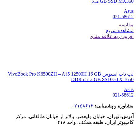
512 GB SSD MX350
Asus
021-58612
مقایسه
مشاهده سریع
افزودن به علاقه مندی
لپ تاپ ایسوس VivoBook Pro K6500ZH – A i5 12500H 16 GB
DDR5 512 GB SSD GTX 1650
Asus
021-58612
مشاوره و پشتیبانی:
۰۲۱۵۸۶۱۲
آدرس:
تهران، خیابان ولیعصر، بالاتر از خیابان طالقانی، مرکز
کامپیوتر ایران، طبقه همکف، واحد ۴۱۸