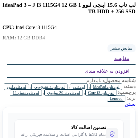
لپ تاپ 15.6 اینچی لنوو IdeaPad 3 – J i3 1115G4 12 GB 1
TB HDD + 256 SSD
CPU:
Intel Core i3 1115G4
RAM:
12 GB DDR4
1 TB HDD + 256 SSD
Storage:
نمایش بیشتر
مقایسه
Intel UHD Graphics
GPU:
Display:
15.6 inch FHD IPS
افزودن به علاقه مندی
شناسه محصول:
نامعلوم
دسته:
,
,
,
لپ تاپ IdeaPad
لپ تاپ
لپ تاپ دانشجویی
لپ تاپ لنوو
برچسب:
,
,
لپ تاپ Core i3
لپ تاپ تا 20 میلیون
لپ تاپ نسل 11
برند:
Lenovo
بستن
تضمین اصالت کالا
تمام کالاها با گارانتی اصالت و سلامت فیزیکی ارائه