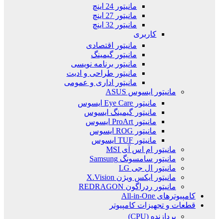
مانیتور 24 اینچ
مانیتور 27 اینچ
مانیتور 32 اینچ
کاربری
مانیتور اقتصادی
مانیتور گیمینگ
مانیتور برنامه نویسی
مانیتور طراحی و ادیت
مانیتور اداری و عمومی
مانیتور ایسوس ASUS
مانیتور Eye Care ایسوس
مانیتور گیمینگ ایسوس
مانیتور ProArt ایسوس
مانیتور ROG ایسوس
مانیتور TUF ایسوس
مانیتور ام اس آی MSI
مانیتور سامسونگ Samsung
مانیتور ال جی LG
مانیتور ایکس ویژن X.Vision
مانیتور ردراگون REDRAGON
کامپیوترهای All-in-One
قطعات و تجهیزات کامپیوتر
پردازنده (CPU)