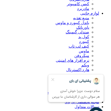
کیس کامپیوتر
مادربرد
لوازم جانبی
منبع تغذیه
باندل کیبورد و ماوس
پاوربانک
صندلی گیمینگ
کول پد
کیبورد
کیف لپ تاپ
ماوس
میکروفن
نرم افزار های امنیتی
وبکم
هارد اکسترنال
درباره ما
راهنمای خرید اینترنتی
ضمانت کالا
همکاری با فروشگاه eBuy
تماس با ما
مجله تخصصی ای‌ بای
سوالات متداول