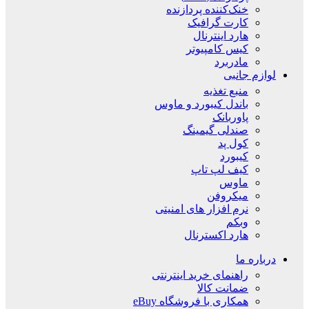
خنک‌کننده پردازنده
کارت گرافیک
هارد اینترنال
کیس کامپیوتر
مادربرد
لوازم جانبی
منبع تغذیه
باندل کیبورد و ماوس
پاوربانک
صندلی گیمینگ
کول پد
کیبورد
کیف لپ تاپ
ماوس
میکروفن
نرم افزار های امنیتی
وبکم
هارد اکسترنال
درباره ما
راهنمای خرید اینترنتی
ضمانت کالا
همکاری با فروشگاه eBuy