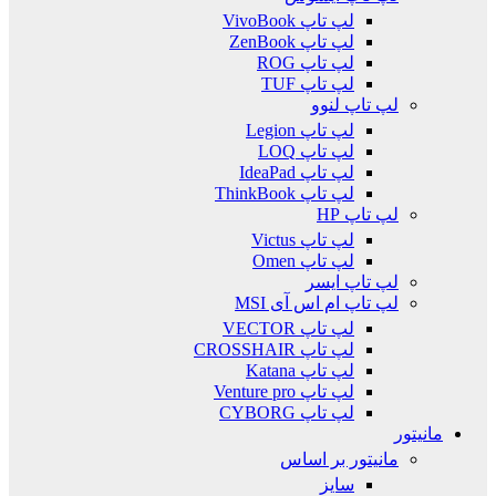
لپ تاپ VivoBook
لپ تاپ ZenBook
لپ تاپ ROG
لپ تاپ TUF
لپ تاپ لنوو
لپ تاپ Legion
لپ تاپ LOQ
لپ تاپ IdeaPad
لپ تاپ ThinkBook
لپ تاپ HP
لپ تاپ Victus
لپ تاپ Omen
لپ تاپ ایسر
لپ تاپ ام اس آی MSI
لپ تاپ VECTOR
لپ تاپ CROSSHAIR
لپ تاپ Katana
لپ تاپ Venture pro
لپ تاپ CYBORG
مانیتور
مانیتور بر اساس
سایز