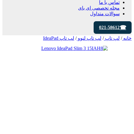
تماس با ما
مجله تخصصی ای‌ بای
سوالات متداول
021-58612
خانه
/
لپ تاپ
/
لپ تاپ لنوو
/
لپ تاپ IdeaPad