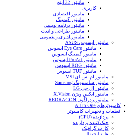
مانیتور 32 اینچ
کاربری
مانیتور اقتصادی
مانیتور گیمینگ
مانیتور برنامه نویسی
مانیتور طراحی و ادیت
مانیتور اداری و عمومی
مانیتور ایسوس ASUS
مانیتور Eye Care ایسوس
مانیتور گیمینگ ایسوس
مانیتور ProArt ایسوس
مانیتور ROG ایسوس
مانیتور TUF ایسوس
مانیتور ام اس آی MSI
مانیتور سامسونگ Samsung
مانیتور ال جی LG
مانیتور ایکس ویژن X.Vision
مانیتور ردراگون REDRAGON
کامپیوترهای All-in-One
قطعات و تجهیزات کامپیوتر
پردازنده (CPU)
خنک‌کننده پردازنده
کارت گرافیک
هارد اینترنال