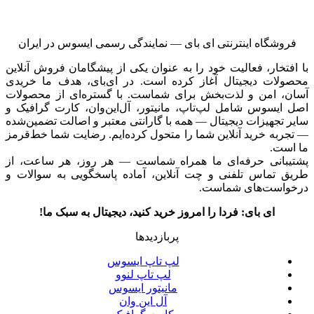
فروشگاه اینترنتی ای‌ بای — نمایندگی رسمی ایسوس در ایران
با افتخار، فعالیت خود را به عنوان یکی از پیشگامان فروش آنلاین
محصولات دیجیتال آغاز کرده است. در ای‌بای، هدف ما خریدی
آسان، امن و لذت‌بخش برای شماست. با گستره‌ای از محصولات
اصل ایسوس شامل لپ‌تاپ، مانیتور، آل‌این‌وان، کارت گرافیک و
سایر تجهیزات دیجیتال — همه با گارانتی معتبر و اصالت تضمین‌شده
— تجربه خرید آنلاین شما را متحول کرده‌ایم. رضایت شما خط‌قرمز
ما است.
پشتیبانی حرفه‌ای ما همراه شماست — هر روز، هر ساعت، از
طریق تماس تلفنی و چت آنلاین، آماده پاسخگویی به سوالات و
درخواست‌های شماست.
ای بای: فردا را امروز خرید کنید، دیجیتال به سبک ما!
پربازدیدها
لپ تاپ ایسوس
لپ تاپ لنوو
مانیتور ایسوس
آل این وان