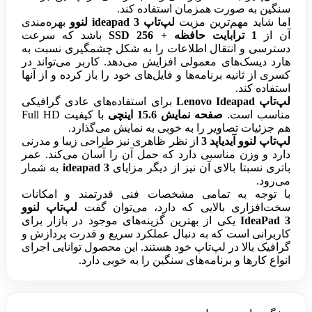
سنگین به صورت همزمان استفاده کند.
اما شاید مهم‌ترین مزیت
لپ‌تاپ ideapad 3 لنوو
بهره‌مندی
آن از
1 ترابایت حافظه + 256 SSD
باشد که سرعت
دسترسی و انتقال اطلاعات را به شکل چشمگیری نسبت به
هارد دیسک‌های معمولی افزایش می‌دهد. کاربر می‌تواند در
کسری از ثانیه برنامه‌ها و فایل‌های خود را باز کرده و از آنها
استفاده کند.
لپ‌تاپ Lenovo Ideapad
برای استفاده‌های عادی گرافیکی
مناسب است.
صفحه نمایش 15.6 اینچی
با کیفیت Full HD
هم جزئیات تصاویر را به خوبی به نمایش می‌گذارد.
لپ‌تاپ لنوو آیدیاپد 3
از نظر ظاهری نیز طراحی زیبا و مدرنی
دارد و وزن مناسبی دارد که حمل آن را آسان می‌کند. عمر
باتری نسبتا بالای آن نیز از دیگر مزایای
ideapad 3
به شمار
می‌رود.
با توجه به تمامی مشخصات فنی قدرتمند و امکانات
سخت‌افزاری بالایی که دارد، می‌توان گفت
لپ‌تاپ لنوو
IdeaPad 3
یکی از بهترین گزینه‌های موجود در بازار برای
کاربرانی است که به دنبال عملکرد سریع و قدرت پردازش و
گرافیک بالا در لپ‌تاپ خود هستند. این محصول توانایی اجرای
انواع کارها و برنامه‌های سنگین را به خوبی دارد.