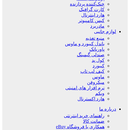
خنک‌کننده پردازنده
کارت گرافیک
هارد اینترنال
کیس کامپیوتر
مادربرد
لوازم جانبی
منبع تغذیه
باندل کیبورد و ماوس
پاوربانک
صندلی گیمینگ
کول پد
کیبورد
کیف لپ تاپ
ماوس
میکروفن
نرم افزار های امنیتی
وبکم
هارد اکسترنال
درباره ما
راهنمای خرید اینترنتی
ضمانت کالا
همکاری با فروشگاه eBuy