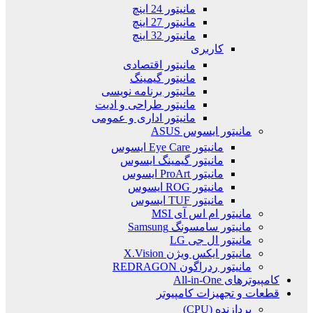
مانیتور 24 اینچ
مانیتور 27 اینچ
مانیتور 32 اینچ
کاربری
مانیتور اقتصادی
مانیتور گیمینگ
مانیتور برنامه نویسی
مانیتور طراحی و ادیت
مانیتور اداری و عمومی
مانیتور ایسوس ASUS
مانیتور Eye Care ایسوس
مانیتور گیمینگ ایسوس
مانیتور ProArt ایسوس
مانیتور ROG ایسوس
مانیتور TUF ایسوس
مانیتور ام اس آی MSI
مانیتور سامسونگ Samsung
مانیتور ال جی LG
مانیتور ایکس ویژن X.Vision
مانیتور ردراگون REDRAGON
کامپیوترهای All-in-One
قطعات و تجهیزات کامپیوتر
پردازنده (CPU)