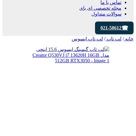
تماس با ما
مجله تخصصی ای‌ بای
سوالات متداول
021-58612
خانه
/
لپ تاپ
/
لپ تاپ ایسوس