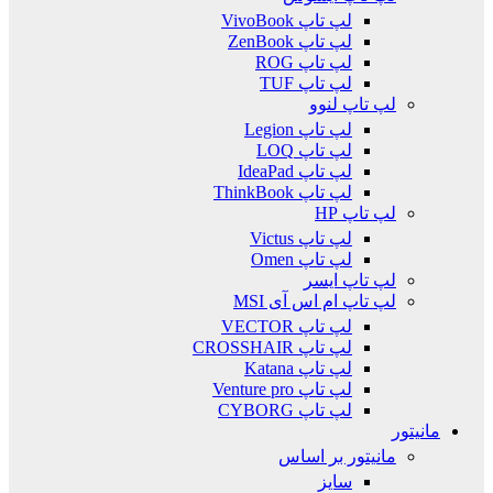
لپ تاپ VivoBook
لپ تاپ ZenBook
لپ تاپ ROG
لپ تاپ TUF
لپ تاپ لنوو
لپ تاپ Legion
لپ تاپ LOQ
لپ تاپ IdeaPad
لپ تاپ ThinkBook
لپ تاپ HP
لپ تاپ Victus
لپ تاپ Omen
لپ تاپ ایسر
لپ تاپ ام اس آی MSI
لپ تاپ VECTOR
لپ تاپ CROSSHAIR
لپ تاپ Katana
لپ تاپ Venture pro
لپ تاپ CYBORG
مانیتور
مانیتور بر اساس
سایز