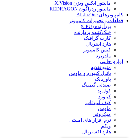
مانیتور ایکس ویژن X.Vision
مانیتور ردراگون REDRAGON
کامپیوترهای All-in-One
قطعات و تجهیزات کامپیوتر
پردازنده (CPU)
خنک‌کننده پردازنده
کارت گرافیک
هارد اینترنال
کیس کامپیوتر
مادربرد
لوازم جانبی
منبع تغذیه
باندل کیبورد و ماوس
پاوربانک
صندلی گیمینگ
کول پد
کیبورد
کیف لپ تاپ
ماوس
میکروفن
نرم افزار های امنیتی
وبکم
هارد اکسترنال