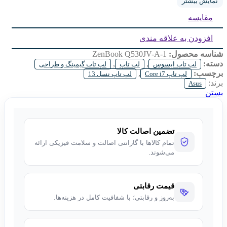
SSD: 512SSD
نمایش بیشتر
مقایسه
GPU: 6G 3050
DISPLAY: 15.6″ full HD
افزودن به علاقه مندی
شناسه محصول:
ZenBook Q530JV-A-1
دسته:
,
,
لپ تاپ ایسوس
لپ تاپ
لپ تاپ گیمینگ و طراحی
برچسب:
,
لپ تاپ Core i7
لپ تاپ نسل 13
برند:
Asus
بستن
تضمین اصالت کالا
تمام کالاها با گارانتی اصالت و سلامت فیزیکی ارائه
می‌شوند.
قیمت رقابتی
به‌روز و رقابتی؛ با شفافیت کامل در هزینه‌ها.