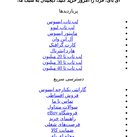
ای بای: فردا را امروز خرید کنید، دیجیتال به سبک ما!
پربازدیدها
لپ تاپ ایسوس
لپ تاپ لنوو
مانیتور ایسوس
آل این وان
کارت گرافیک
هارد اینترنال
لپ تاپ تا 20 میلیون
لپ تاپ تا 30 میلیون
لپ تاپ تا 40 میلیون
دسترسی سریع
گارانتی یکپارچه ایسوس
فروش اقساطی
تماس با ما
سوالات متداول
فروشگاه eBuy
راهنمای خرید
فرصت‌های شغلی
ضمانت کالا
مجله ای بای