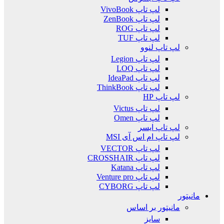
لپ تاپ VivoBook
لپ تاپ ZenBook
لپ تاپ ROG
لپ تاپ TUF
لپ تاپ لنوو
لپ تاپ Legion
لپ تاپ LOQ
لپ تاپ IdeaPad
لپ تاپ ThinkBook
لپ تاپ HP
لپ تاپ Victus
لپ تاپ Omen
لپ تاپ ایسر
لپ تاپ ام اس آی MSI
لپ تاپ VECTOR
لپ تاپ CROSSHAIR
لپ تاپ Katana
لپ تاپ Venture pro
لپ تاپ CYBORG
مانیتور
مانیتور بر اساس
سایز