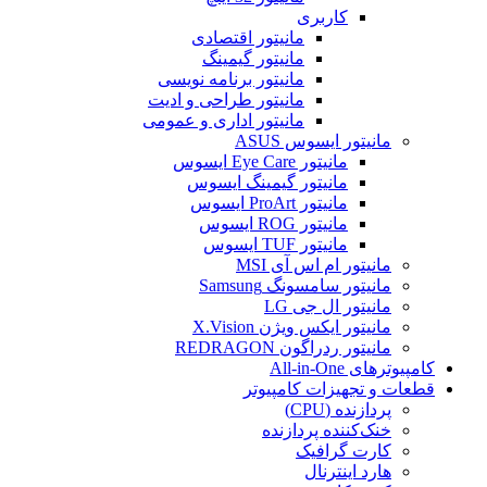
کاربری
مانیتور اقتصادی
مانیتور گیمینگ
مانیتور برنامه نویسی
مانیتور طراحی و ادیت
مانیتور اداری و عمومی
مانیتور ایسوس ASUS
مانیتور Eye Care ایسوس
مانیتور گیمینگ ایسوس
مانیتور ProArt ایسوس
مانیتور ROG ایسوس
مانیتور TUF ایسوس
مانیتور ام اس آی MSI
مانیتور سامسونگ Samsung
مانیتور ال جی LG
مانیتور ایکس ویژن X.Vision
مانیتور ردراگون REDRAGON
کامپیوترهای All-in-One
قطعات و تجهیزات کامپیوتر
پردازنده (CPU)
خنک‌کننده پردازنده
کارت گرافیک
هارد اینترنال