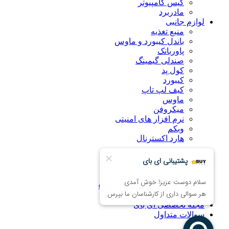
کیس کامپیوتر
مادربرد
لوازم جانبی
منبع تغذیه
باندل کیبورد و ماوس
پاوربانک
صندلی گیمینگ
کول پد
کیبورد
کیف لپ تاپ
ماوس
میکروفن
نرم افزار های امنیتی
وبکم
هارد اکسترنال
درباره ما
راهنمای خرید اینترنتی
ضمانت کالا
همکاری با فروشگاه eBuy
تماس با ما
مجله تخصصی ای‌ بای
سوالات متداول