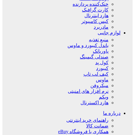
خنک‌کننده پردازنده
کارت گرافیک
هارد اینترنال
کیس کامپیوتر
مادربرد
لوازم جانبی
منبع تغذیه
باندل کیبورد و ماوس
پاوربانک
صندلی گیمینگ
کول پد
کیبورد
کیف لپ تاپ
ماوس
میکروفن
نرم افزار های امنیتی
وبکم
هارد اکسترنال
درباره ما
راهنمای خرید اینترنتی
ضمانت کالا
همکاری با فروشگاه eBuy