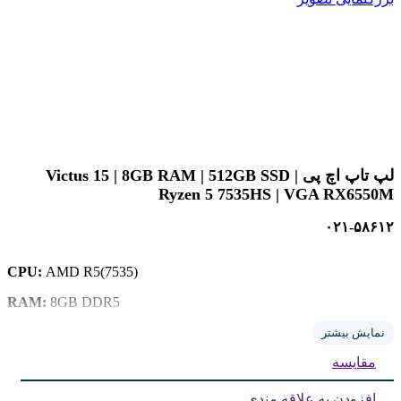
لپ تاپ اچ پی Victus 15 | 8GB RAM | 512GB SSD |
Ryzen 5 7535HS | VGA RX6550M
۰۲۱-۵۸۶۱۲
CPU:
AMD R5(7535)
RAM:
8GB DDR5
Storage:
512GB SSD
نمایش بیشتر
مقایسه
GPU:
4G(6550)
Display:
15.6 inch IPS Full HD
افزودن به علاقه مندی