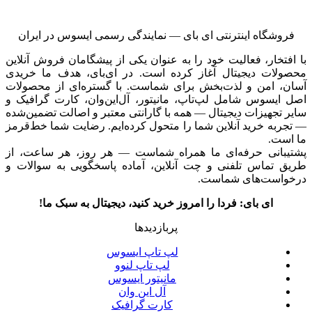
فروشگاه اینترنتی ای‌ بای — نمایندگی رسمی ایسوس در ایران
با افتخار، فعالیت خود را به عنوان یکی از پیشگامان فروش آنلاین
محصولات دیجیتال آغاز کرده است. در ای‌بای، هدف ما خریدی
آسان، امن و لذت‌بخش برای شماست. با گستره‌ای از محصولات
اصل ایسوس شامل لپ‌تاپ، مانیتور، آل‌این‌وان، کارت گرافیک و
سایر تجهیزات دیجیتال — همه با گارانتی معتبر و اصالت تضمین‌شده
— تجربه خرید آنلاین شما را متحول کرده‌ایم. رضایت شما خط‌قرمز
ما است.
پشتیبانی حرفه‌ای ما همراه شماست — هر روز، هر ساعت، از
طریق تماس تلفنی و چت آنلاین، آماده پاسخگویی به سوالات و
درخواست‌های شماست.
ای بای: فردا را امروز خرید کنید، دیجیتال به سبک ما!
پربازدیدها
لپ تاپ ایسوس
لپ تاپ لنوو
مانیتور ایسوس
آل این وان
کارت گرافیک