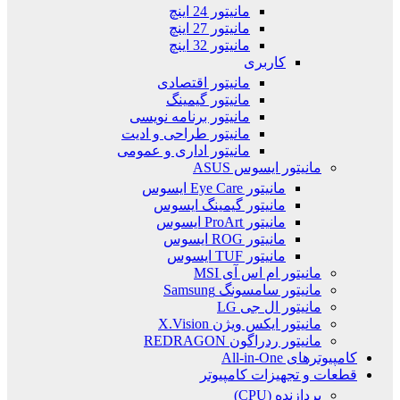
مانیتور 24 اینچ
مانیتور 27 اینچ
مانیتور 32 اینچ
کاربری
مانیتور اقتصادی
مانیتور گیمینگ
مانیتور برنامه نویسی
مانیتور طراحی و ادیت
مانیتور اداری و عمومی
مانیتور ایسوس ASUS
مانیتور Eye Care ایسوس
مانیتور گیمینگ ایسوس
مانیتور ProArt ایسوس
مانیتور ROG ایسوس
مانیتور TUF ایسوس
مانیتور ام اس آی MSI
مانیتور سامسونگ Samsung
مانیتور ال جی LG
مانیتور ایکس ویژن X.Vision
مانیتور ردراگون REDRAGON
کامپیوترهای All-in-One
قطعات و تجهیزات کامپیوتر
پردازنده (CPU)