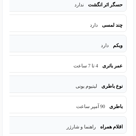
حسگر اثر انگشت
ندارد
چند لمسی
دارد
وبکم
دارد
عمر باتری
4 تا 7 ساعت
نوع باطری
لیتیوم یونی
باطری
90 آمپر ساعت
اقلام همراه
راهنما و شارژر