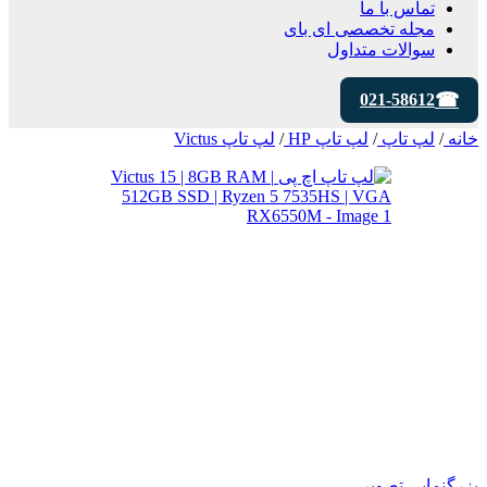
تماس با ما
مجله تخصصی ای‌ بای
سوالات متداول
021-58612
خانه
/
لپ تاپ
/
لپ تاپ HP
/
لپ تاپ Victus
بزرگنمایی تصویر