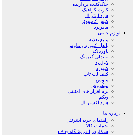
خنک‌کننده پردازنده
کارت گرافیک
هارد اینترنال
کیس کامپیوتر
مادربرد
لوازم جانبی
منبع تغذیه
باندل کیبورد و ماوس
پاوربانک
صندلی گیمینگ
کول پد
کیبورد
کیف لپ تاپ
ماوس
میکروفن
نرم افزار های امنیتی
وبکم
هارد اکسترنال
درباره ما
راهنمای خرید اینترنتی
ضمانت کالا
همکاری با فروشگاه eBuy