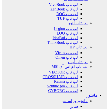
لپ تاپ VivoBook
لپ تاپ ZenBook
لپ تاپ ROG
لپ تاپ TUF
لپ تاپ لنوو
لپ تاپ Legion
لپ تاپ LOQ
لپ تاپ IdeaPad
لپ تاپ ThinkBook
لپ تاپ HP
لپ تاپ Victus
لپ تاپ Omen
لپ تاپ ایسر
لپ تاپ ام اس آی MSI
لپ تاپ VECTOR
لپ تاپ CROSSHAIR
لپ تاپ Katana
لپ تاپ Venture pro
لپ تاپ CYBORG
مانیتور
مانیتور بر اساس
سایز