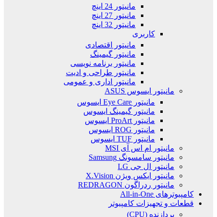
مانیتور 24 اینچ
مانیتور 27 اینچ
مانیتور 32 اینچ
کاربری
مانیتور اقتصادی
مانیتور گیمینگ
مانیتور برنامه نویسی
مانیتور طراحی و ادیت
مانیتور اداری و عمومی
مانیتور ایسوس ASUS
مانیتور Eye Care ایسوس
مانیتور گیمینگ ایسوس
مانیتور ProArt ایسوس
مانیتور ROG ایسوس
مانیتور TUF ایسوس
مانیتور ام اس آی MSI
مانیتور سامسونگ Samsung
مانیتور ال جی LG
مانیتور ایکس ویژن X.Vision
مانیتور ردراگون REDRAGON
کامپیوترهای All-in-One
قطعات و تجهیزات کامپیوتر
پردازنده (CPU)