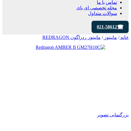
تماس با ما
مجله تخصصی ای‌ بای
سوالات متداول
021-58612
خانه
/
مانیتور
/
مانیتور ردراگون REDRAGON
بزرگنمایی تصویر