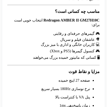
مناسب چه کسانی است؟
Redragon AMBER II GM27H10C
انتخاب خوبی است
برای:
🎮 گیمرهای حرفه‌ای و رقابتی
🎥 عاشقان فیلم و سریال
💻 کاربران خانگی و اداری با میز بزرگ
🎮 کنسول گیمرها (PS5 و Xbox)
🖥️ کسانی که مانیتور خمیده بزرگ می‌خواهند
مزایا و نقاط قوت
صفحه 27 اینچ خمیده
نرخ نوسازی 180Hz بسیار سریع
پنل VA با کنتراست بالا
زمان پاسخ‌دهی 1ms