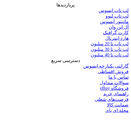
پربازدیدها
لپ تاپ ایسوس
لپ تاپ لنوو
مانیتور ایسوس
آل این وان
کارت گرافیک
هارد اینترنال
لپ تاپ تا 20 میلیون
لپ تاپ تا 30 میلیون
لپ تاپ تا 40 میلیون
دسترسی سریع
گارانتی یکپارچه ایسوس
فروش اقساطی
تماس با ما
سوالات متداول
فروشگاه eBuy
راهنمای خرید
فرصت‌های شغلی
ضمانت کالا
مجله ای بای