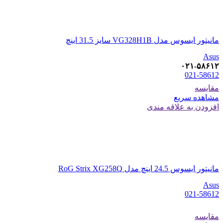
مانیتور ایسوس مدل VG328H1B سایز 31.5 اینچ
Asus
۰۲۱-۵۸۶۱۲
021-58612
مقایسه
مشاهده سریع
افزودن به علاقه مندی
مانیتور ایسوس 24.5 اینچ مدل RoG Strix XG258Q
Asus
021-58612
مقایسه