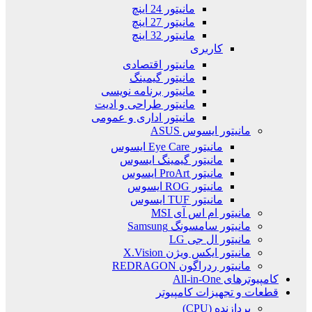
مانیتور 24 اینچ
مانیتور 27 اینچ
مانیتور 32 اینچ
کاربری
مانیتور اقتصادی
مانیتور گیمینگ
مانیتور برنامه نویسی
مانیتور طراحی و ادیت
مانیتور اداری و عمومی
مانیتور ایسوس ASUS
مانیتور Eye Care ایسوس
مانیتور گیمینگ ایسوس
مانیتور ProArt ایسوس
مانیتور ROG ایسوس
مانیتور TUF ایسوس
مانیتور ام اس آی MSI
مانیتور سامسونگ Samsung
مانیتور ال جی LG
مانیتور ایکس ویژن X.Vision
مانیتور ردراگون REDRAGON
کامپیوترهای All-in-One
قطعات و تجهیزات کامپیوتر
پردازنده (CPU)