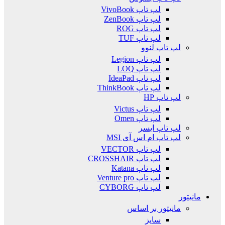
لپ تاپ VivoBook
لپ تاپ ZenBook
لپ تاپ ROG
لپ تاپ TUF
لپ تاپ لنوو
لپ تاپ Legion
لپ تاپ LOQ
لپ تاپ IdeaPad
لپ تاپ ThinkBook
لپ تاپ HP
لپ تاپ Victus
لپ تاپ Omen
لپ تاپ ایسر
لپ تاپ ام اس آی MSI
لپ تاپ VECTOR
لپ تاپ CROSSHAIR
لپ تاپ Katana
لپ تاپ Venture pro
لپ تاپ CYBORG
مانیتور
مانیتور بر اساس
سایز