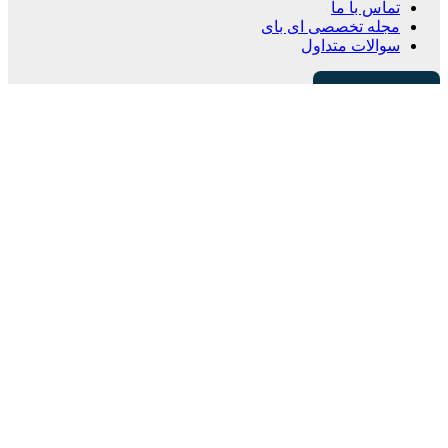
تماس با ما
مجله تخصصی ای‌ بای
سوالات متداول
021-58612
خانه
/
قطعات و تجهیزات کامپیوتر
/
کارت گرافیک
بزرگنمایی تصویر