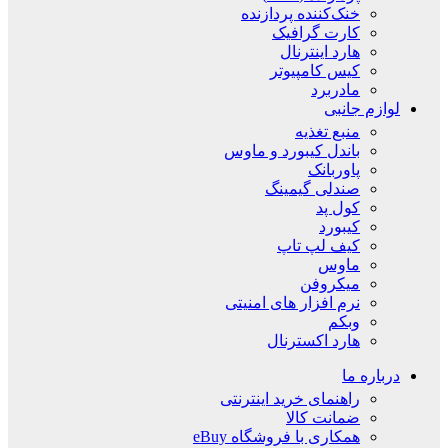
خنک‌کننده پردازنده
کارت گرافیک
هارد اینترنال
کیس کامپیوتر
مادربرد
لوازم جانبی
منبع تغذیه
باندل کیبورد و ماوس
پاوربانک
صندلی گیمینگ
کول پد
کیبورد
کیف لپ تاپ
ماوس
میکروفن
نرم افزار های امنیتی
وبکم
هارد اکسترنال
درباره ما
راهنمای خرید اینترنتی
ضمانت کالا
همکاری با فروشگاه eBuy