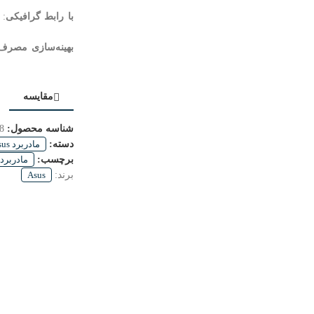
UEFI BIOS با رابط گرافیکی
: 
بهینه‌سازی مصرف
مقایسه
شناسه محصول:
8
دسته:
مادربرد Asus
برچسب:
مادربرد DR4 asus
برند:
Asus