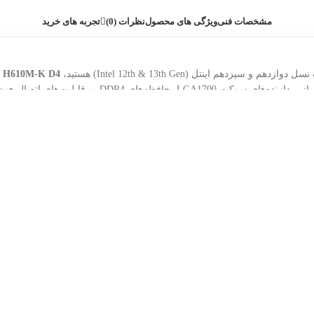
مشخصات فنی
ویژگی های محصول
نظرات (0)
تجربه های خرید
سیزدهم اینتل (Intel 12th & 13th Gen) هستید،
 H610M-K D4
‌های DDR4، و قابلیت‌های اتصال هوشمند، بهترین ترکیب از