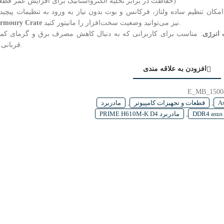
(حفاظت در برابر تخلیه الکترواستاتیک برای افزایش عمر قطعات)
امکان تنظیم ساده ولتاژ، فرکانس و بوت بدون نیاز به ورود به تنظیمات پیچیده
نیز می‌توانید وضعیت سخت‌افزار را مانیتور کنید.
rmoury Crate
 انرژی
: مناسب برای کاربرانی که به دنبال کاهش مصرف برق و گرمای کمت
قربانی کردن عملکرد پایه.
افزودن به علاقه مندی
E_MB_1500
,
قطعات و تجهیزات کامپیوتر
,
مادربرد
D
,
مادربرد PRIME H610M-K D4