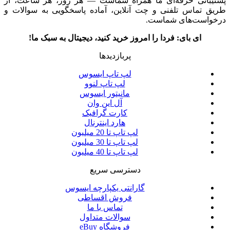
پشتیبانی حرفه‌ای ما همراه شماست — هر روز، هر ساعت، از
طریق تماس تلفنی و چت آنلاین، آماده پاسخگویی به سوالات و
درخواست‌های شماست.
ای بای: فردا را امروز خرید کنید، دیجیتال به سبک ما!
پربازدیدها
لپ تاپ ایسوس
لپ تاپ لنوو
مانیتور ایسوس
آل این وان
کارت گرافیک
هارد اینترنال
لپ تاپ تا 20 میلیون
لپ تاپ تا 30 میلیون
لپ تاپ تا 40 میلیون
دسترسی سریع
گارانتی یکپارچه ایسوس
فروش اقساطی
تماس با ما
سوالات متداول
فروشگاه eBuy