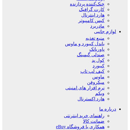
خنک‌کننده پردازنده
کارت گرافیک
هارد اینترنال
کیس کامپیوتر
مادربرد
لوازم جانبی
منبع تغذیه
باندل کیبورد و ماوس
پاوربانک
صندلی گیمینگ
کول پد
کیبورد
کیف لپ تاپ
ماوس
میکروفن
نرم افزار های امنیتی
وبکم
هارد اکسترنال
درباره ما
راهنمای خرید اینترنتی
ضمانت کالا
همکاری با فروشگاه eBuy