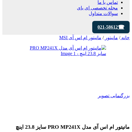
تماس با ما
مجله تخصصی ای‌ بای
سوالات متداول
021-58612
خانه
/
مانیتور
/
مانیتور ام اس آی MSI
بزرگنمایی تصویر
مانیتور ام اس آی مدل PRO MP241X سایز 23.8 اینچ