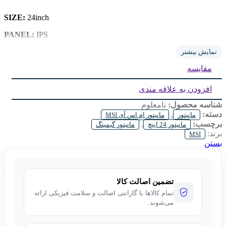
SIZE:
24inch
IPS
PANEL:
TYPE:
FHD FLAT
نمایش بیشتر
مقایسه
REFRESH:
75Hz
Height Adjustment:
NO
افزودن به علاقه مندی
شناسه محصول:
نامعلوم
دسته:
,
مانیتور
مانیتور ام اس آی MSI
برچسب:
,
مانیتور 24 اینچ
مانیتور گیمینگ
برند:
MSI
بستن
تضمین اصالت کالا
تمام کالاها با گارانتی اصالت و سلامت فیزیکی ارائه
می‌شوند.