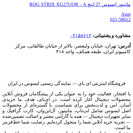
مانیتور ایسوس 27 اینچ ROG STRIX XG27UQR – A
Asus
021-58612
مشاوره و پشتیبانی:
۰۲۱۵۸۶۱۲
آدرس:
تهران، خیابان ولیعصر، بالاتر از خیابان طالقانی، مرکز
کامپیوتر ایران، طبقه همکف، واحد ۴۱۸
فروشگاه اینترنتی ای‌ بای — نمایندگی رسمی ایسوس در ایران
با افتخار، فعالیت خود را به عنوان یکی از پیشگامان فروش آنلاین
محصولات دیجیتال آغاز کرده است. در ای‌بای، هدف ما خریدی
آسان، امن و لذت‌بخش برای شماست. با گستره‌ای از محصولات
اصل ایسوس شامل لپ‌تاپ، مانیتور، آل‌این‌وان، کارت گرافیک و
سایر تجهیزات دیجیتال — همه با گارانتی معتبر و اصالت تضمین‌شده
— تجربه خرید آنلاین شما را متحول کرده‌ایم. رضایت شما خط‌قرمز
ما است.