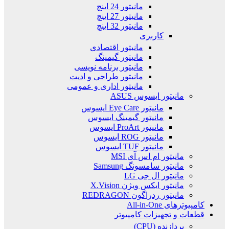
مانیتور 24 اینچ
مانیتور 27 اینچ
مانیتور 32 اینچ
کاربری
مانیتور اقتصادی
مانیتور گیمینگ
مانیتور برنامه نویسی
مانیتور طراحی و ادیت
مانیتور اداری و عمومی
مانیتور ایسوس ASUS
مانیتور Eye Care ایسوس
مانیتور گیمینگ ایسوس
مانیتور ProArt ایسوس
مانیتور ROG ایسوس
مانیتور TUF ایسوس
مانیتور ام اس آی MSI
مانیتور سامسونگ Samsung
مانیتور ال جی LG
مانیتور ایکس ویژن X.Vision
مانیتور ردراگون REDRAGON
کامپیوترهای All-in-One
قطعات و تجهیزات کامپیوتر
پردازنده (CPU)