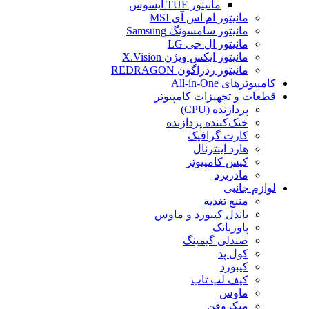
مانیتور TUF ایسوس
مانیتور ام اس آی MSI
مانیتور سامسونگ Samsung
مانیتور ال جی LG
مانیتور ایکس ویژن X.Vision
مانیتور ردراگون REDRAGON
کامپیوترهای All-in-One
قطعات و تجهیزات کامپیوتر
پردازنده (CPU)
خنک‌کننده پردازنده
کارت گرافیک
هارد اینترنال
کیس کامپیوتر
مادربرد
لوازم جانبی
منبع تغذیه
باندل کیبورد و ماوس
پاوربانک
صندلی گیمینگ
کول پد
کیبورد
کیف لپ تاپ
ماوس
میکروفن