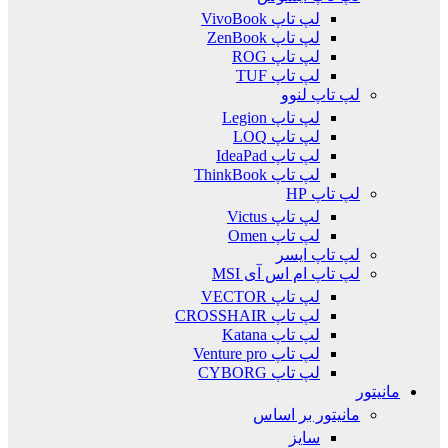
لپ تاپ VivoBook
لپ تاپ ZenBook
لپ تاپ ROG
لپ تاپ TUF
لپ تاپ لنوو
لپ تاپ Legion
لپ تاپ LOQ
لپ تاپ IdeaPad
لپ تاپ ThinkBook
لپ تاپ HP
لپ تاپ Victus
لپ تاپ Omen
لپ تاپ ایسر
لپ تاپ ام اس آی MSI
لپ تاپ VECTOR
لپ تاپ CROSSHAIR
لپ تاپ Katana
لپ تاپ Venture pro
لپ تاپ CYBORG
مانیتور
مانیتور بر اساس
سایز