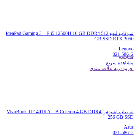
لپ تاپ لنوو IdeaPad Gaming 3 – E i5 12500H 16 GB DDR4 512
GB SSD RTX 3050
Lenovo
021-58612
مقایسه
مشاهده سریع
افزودن به علاقه مندی
لپ تاپ ایسوس VivoBook TP1401KA – B Celeron 4 GB DDR4
256 GB SSD
Asus
021-58612