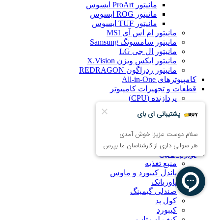
مانیتور ProArt ایسوس
مانیتور ROG ایسوس
مانیتور TUF ایسوس
مانیتور ام اس آی MSI
مانیتور سامسونگ Samsung
مانیتور ال جی LG
مانیتور ایکس ویژن X.Vision
مانیتور ردراگون REDRAGON
کامپیوترهای All-in-One
قطعات و تجهیزات کامپیوتر
پردازنده (CPU)
خنک‌کننده پردازنده
کارت گرافیک
هارد اینترنال
کیس کامپیوتر
مادربرد
لوازم جانبی
منبع تغذیه
باندل کیبورد و ماوس
پاوربانک
صندلی گیمینگ
کول پد
کیبورد
کیف لپ تاپ