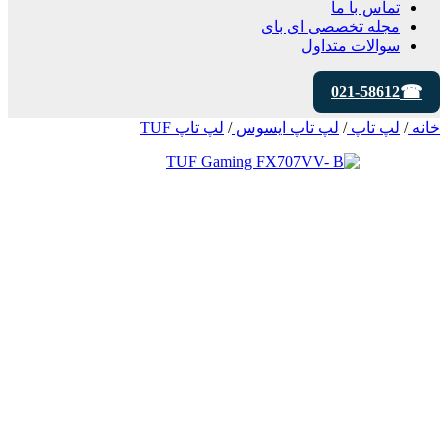
تماس با ما
مجله تخصصی ای‌ بای
سوالات متداول
021-58612
خانه
/
لپ تاپ
/
لپ تاپ ایسوس
/
لپ تاپ TUF