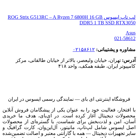
لپ تاپ ایسوس ROG Strix G513RC – A Ryzen 7 6800H 16 GB
DDR5 1 TB SSD RTX3050
Asus
021-58612
مشاوره و پشتیبانی:
۰۲۱۵۸۶۱۲
آدرس:
تهران، خیابان ولیعصر، بالاتر از خیابان طالقانی، مرکز
کامپیوتر ایران، طبقه همکف، واحد ۴۱۸
فروشگاه اینترنتی ای‌ بای — نمایندگی رسمی ایسوس در ایران
با افتخار، فعالیت خود را به عنوان یکی از پیشگامان فروش آنلاین
محصولات دیجیتال آغاز کرده است. در ای‌بای، هدف ما خریدی
آسان، امن و لذت‌بخش برای شماست. با گستره‌ای از محصولات
اصل ایسوس شامل لپ‌تاپ، مانیتور، آل‌این‌وان، کارت گرافیک و
سایر تجهیزات دیجیتال — همه با گارانتی معتبر و اصالت تضمین‌شده