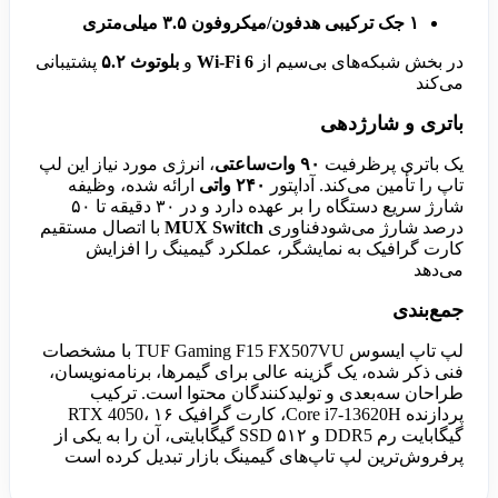
۱ جک ترکیبی هدفون/میکروفون ۳.۵ میلی‌متری
در بخش شبکه‌های بی‌سیم از
Wi-Fi 6
و
بلوتوث ۵.۲
پشتیبانی
می‌کند
باتری و شارژدهی
یک باتری پرظرفیت
۹۰ وات‌ساعتی
، انرژی مورد نیاز این لپ
تاپ را تأمین می‌کند. آداپتور
۲۴۰ واتی
ارائه شده، وظیفه
شارژ سریع دستگاه را بر عهده دارد و در ۳۰ دقیقه تا ۵۰
درصد شارژ می‌شودفناوری
MUX Switch
با اتصال مستقیم
کارت گرافیک به نمایشگر، عملکرد گیمینگ را افزایش
می‌دهد
جمع‌بندی
لپ تاپ ایسوس TUF Gaming F15 FX507VU با مشخصات
فنی ذکر شده، یک گزینه عالی برای گیمرها، برنامه‌نویسان،
طراحان سه‌بعدی و تولیدکنندگان محتوا است. ترکیب
پردازنده Core i7-13620H، کارت گرافیک RTX 4050، ۱۶
گیگابایت رم DDR5 و SSD ۵۱۲ گیگابایتی، آن را به یکی از
پرفروش‌ترین لپ تاپ‌های گیمینگ بازار تبدیل کرده است