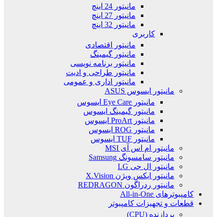
مانیتور 24 اینچ
مانیتور 27 اینچ
مانیتور 32 اینچ
کاربری
مانیتور اقتصادی
مانیتور گیمینگ
مانیتور برنامه نویسی
مانیتور طراحی و ادیت
مانیتور اداری و عمومی
مانیتور ایسوس ASUS
مانیتور Eye Care ایسوس
مانیتور گیمینگ ایسوس
مانیتور ProArt ایسوس
مانیتور ROG ایسوس
مانیتور TUF ایسوس
مانیتور ام اس آی MSI
مانیتور سامسونگ Samsung
مانیتور ال جی LG
مانیتور ایکس ویژن X.Vision
مانیتور ردراگون REDRAGON
کامپیوترهای All-in-One
قطعات و تجهیزات کامپیوتر
پردازنده (CPU)