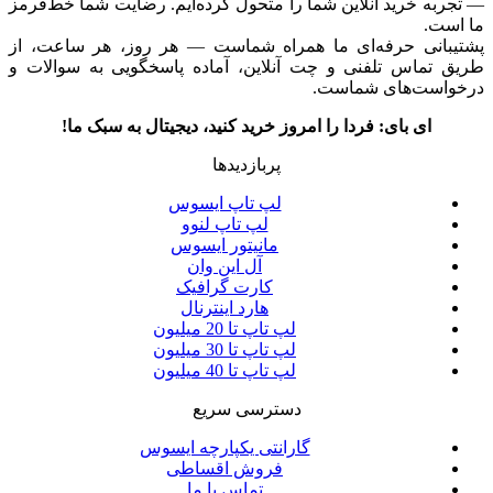
— تجربه خرید آنلاین شما را متحول کرده‌ایم. رضایت شما خط‌قرمز
ما است.
پشتیبانی حرفه‌ای ما همراه شماست — هر روز، هر ساعت، از
طریق تماس تلفنی و چت آنلاین، آماده پاسخگویی به سوالات و
درخواست‌های شماست.
ای بای: فردا را امروز خرید کنید، دیجیتال به سبک ما!
پربازدیدها
لپ تاپ ایسوس
لپ تاپ لنوو
مانیتور ایسوس
آل این وان
کارت گرافیک
هارد اینترنال
لپ تاپ تا 20 میلیون
لپ تاپ تا 30 میلیون
لپ تاپ تا 40 میلیون
دسترسی سریع
گارانتی یکپارچه ایسوس
فروش اقساطی
تماس با ما