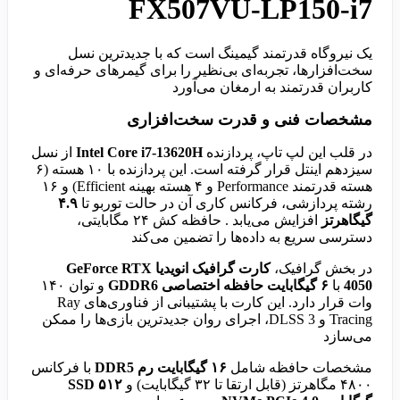
FX507VU-LP150-i7
یک نیروگاه قدرتمند گیمینگ است که با جدیدترین نسل
سخت‌افزارها، تجربه‌ای بی‌نظیر را برای گیمرهای حرفه‌ای و
کاربران قدرتمند به ارمغان می‌آورد
مشخصات فنی و قدرت سخت‌افزاری
در قلب این لپ تاپ، پردازنده
Intel Core i7-13620H
از نسل
سیزدهم اینتل قرار گرفته است. این پردازنده با ۱۰ هسته (۶
هسته قدرتمند Performance و ۴ هسته بهینه Efficient) و ۱۶
رشته پردازشی، فرکانس کاری آن در حالت توربو تا
۴.۹
گیگاهرتز
افزایش می‌یابد . حافظه کش ۲۴ مگابایتی،
دسترسی سریع به داده‌ها را تضمین می‌کند
در بخش گرافیک،
کارت گرافیک انویدیا GeForce RTX
4050
با
۶ گیگابایت حافظه اختصاصی GDDR6
و توان ۱۴۰
وات قرار دارد. این کارت با پشتیبانی از فناوری‌های Ray
Tracing و DLSS 3، اجرای روان جدیدترین بازی‌ها را ممکن
می‌سازد
مشخصات حافظه شامل
۱۶ گیگابایت رم DDR5
با فرکانس
۴۸۰۰ مگاهرتز (قابل ارتقا تا ۳۲ گیگابایت) و
SSD ۵۱۲