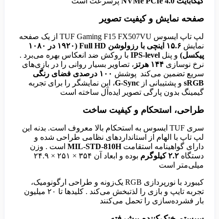
گیگابایت NVMe PCIe 4.0
پرسرعت است
صفحه نمایش و کیفیت تصویر
لپ تاپ ایسوس TUF Gaming F15 FX507VU از یک صفحه
نمایش
۱۵.۶ اینچی با رزولوشن Full HD (۱۹۲۰ در ۱۰۸۰
پیکسل)
و پنل
IPS-level
با روکش ضد انعکاس بهره می‌برد .
نرخ نوسازی
۱۴۴ هرتز
، تصاویر بسیار روانی را در بازی‌های
سریع تضمین می‌کند پوشش
۱۰۰ درصدی فضای رنگی
sRGB
و پشتیبانی از
G-Sync
، این نمایشگر را برای تجربه
گیمینگ بدون پارگی تصویر ایده‌آل ساخته است
طراحی، استحکام و کیفیت ساخت
سری TUF ایسوس به استحکام بالا معروف است. بدنه این
لپ تاپ با الهام از استانداردهای نظامی طراحی شده و
دارای گواهینامه استقامت
MIL-STD-810H
است . وزن
دستگاه
۲.۲ کیلوگرم
بوده و ابعاد آن ۳۵۴ × ۲۵۱ × ۲۴.۹
میلی‌متر است
کیبورد با نورپردازی RGB یک‌زونه و طراحی ارگونومیک،
تجربه تایپ و بازی را لذتبخش می‌کند . کلیدها تا ۲۰ میلیون
بار فشرده‌سازی را تحمل می‌کنند
سیستم خنک‌کننده پیشرفته