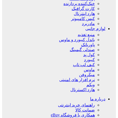
خنک‌کننده پردازنده
کارت گرافیک
هارد اینترنال
کیس کامپیوتر
مادربرد
لوازم جانبی
منبع تغذیه
باندل کیبورد و ماوس
پاوربانک
صندلی گیمینگ
کول پد
کیبورد
کیف لپ تاپ
ماوس
میکروفن
نرم افزار های امنیتی
وبکم
هارد اکسترنال
درباره ما
راهنمای خرید اینترنتی
ضمانت کالا
همکاری با فروشگاه eBuy