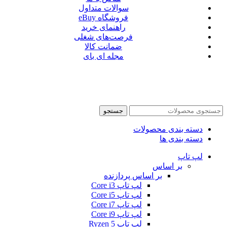
سوالات متداول
فروشگاه eBuy
راهنمای خرید
فرصت‌های شغلی
ضمانت کالا
مجله ای بای
جستجو
دسته بندی محصولات
دسته بندی ها
لپ تاپ
بر اساس
بر اساس پردازنده
لپ تاپ Core i3
لپ تاپ Core i5
لپ تاپ Core i7
لپ تاپ Core i9
لپ تاپ Ryzen 5