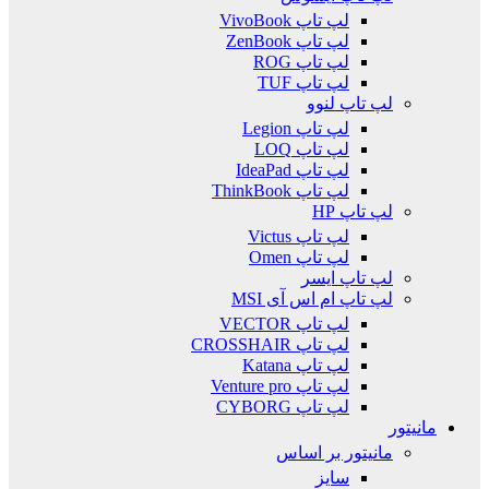
لپ تاپ VivoBook
لپ تاپ ZenBook
لپ تاپ ROG
لپ تاپ TUF
لپ تاپ لنوو
لپ تاپ Legion
لپ تاپ LOQ
لپ تاپ IdeaPad
لپ تاپ ThinkBook
لپ تاپ HP
لپ تاپ Victus
لپ تاپ Omen
لپ تاپ ایسر
لپ تاپ ام اس آی MSI
لپ تاپ VECTOR
لپ تاپ CROSSHAIR
لپ تاپ Katana
لپ تاپ Venture pro
لپ تاپ CYBORG
مانیتور
مانیتور بر اساس
سایز