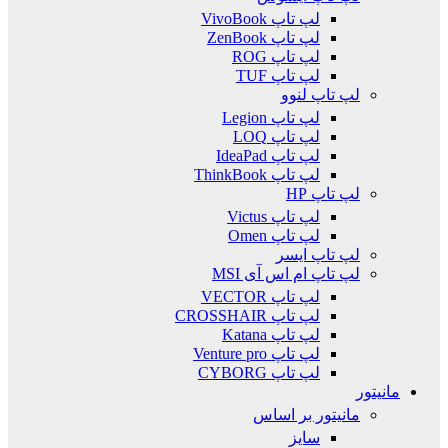
لپ تاپ VivoBook
لپ تاپ ZenBook
لپ تاپ ROG
لپ تاپ TUF
لپ تاپ لنوو
لپ تاپ Legion
لپ تاپ LOQ
لپ تاپ IdeaPad
لپ تاپ ThinkBook
لپ تاپ HP
لپ تاپ Victus
لپ تاپ Omen
لپ تاپ ایسر
لپ تاپ ام اس آی MSI
لپ تاپ VECTOR
لپ تاپ CROSSHAIR
لپ تاپ Katana
لپ تاپ Venture pro
لپ تاپ CYBORG
مانیتور
مانیتور بر اساس
سایز