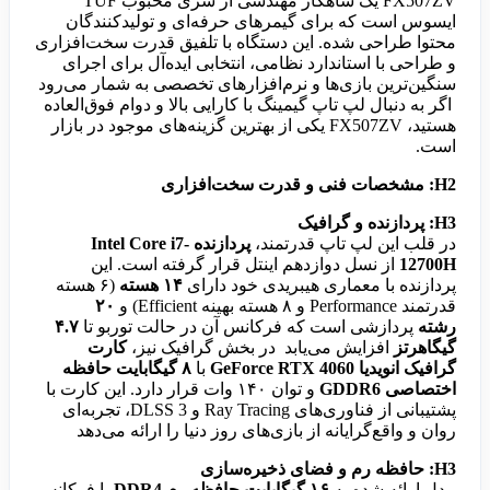
FX507ZV یک شاهکار مهندسی از سری محبوب TUF
ایسوس است که برای گیمرهای حرفه‌ای و تولیدکنندگان
محتوا طراحی شده. این دستگاه با تلفیق قدرت سخت‌افزاری
و طراحی با استاندارد نظامی، انتخابی ایده‌آل برای اجرای
سنگین‌ترین بازی‌ها و نرم‌افزارهای تخصصی به شمار می‌رود
اگر به دنبال لپ تاپ گیمینگ با کارایی بالا و دوام فوق‌العاده
هستید، FX507ZV یکی از بهترین گزینه‌های موجود در بازار
است.
H2: مشخصات فنی و قدرت سخت‌افزاری
H3: پردازنده و گرافیک
در قلب این لپ تاپ قدرتمند،
پردازنده Intel Core i7-
12700H
از نسل دوازدهم اینتل قرار گرفته است. این
پردازنده با معماری هیبریدی خود دارای
۱۴ هسته
(۶ هسته
قدرتمند Performance و ۸ هسته بهینه Efficient) و
۲۰
رشته
پردازشی است که فرکانس آن در حالت توربو تا
۴.۷
گیگاهرتز
افزایش می‌یابد در بخش گرافیک نیز،
کارت
گرافیک انویدیا GeForce RTX 4060
با
۸ گیگابایت حافظه
اختصاصی GDDR6
و توان ۱۴۰ وات قرار دارد. این کارت با
پشتیبانی از فناوری‌های Ray Tracing و DLSS 3، تجربه‌ای
روان و واقع‌گرایانه از بازی‌های روز دنیا را ارائه می‌دهد
H3: حافظه رم و فضای ذخیره‌سازی
مدل ارائه شده به
۱۶ گیگابایت حافظه رم DDR4
با فرکانس