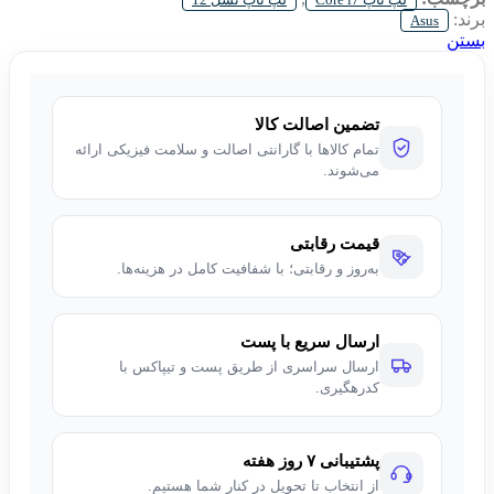
۱۵.۶ اینچی Full HD IPS با
نرخ نوسازی ۱۴۴ هرتز
و پوشش ۱۰۰٪
برند:
Asus
sRGB، تصاویری شفاف و روان ارائه می‌دهد. سیستم خنک‌کننده
بستن
پیشرفته
Arc Flow Fans
با دو فن ۸۴ تیغه و ۴ خروجی هوا، پایداری
عملکرد را تضمین می‌کند. بدنه با استاندارد نظامی
MIL-STD-
810H
استحکام بالایی داشته و وزن آن ۲.۲ کیلوگرم است. پورت‌های
کامل شامل
Thunderbolt 4
، HDMI 2.1 و Wi-Fi 6 از دیگر
تضمین اصالت کالا
ویژگی‌های برجسته این لپ تاپ گیمینگ قدرتمند ایسوس هستند.
تمام کالاها با گارانتی اصالت و سلامت فیزیکی ارائه
می‌شوند.
قیمت رقابتی
به‌روز و رقابتی؛ با شفافیت کامل در هزینه‌ها.
ارسال سریع با پست
ارسال سراسری از طریق پست و تیپاکس با
کدرهگیری.
پشتیبانی ۷ روز هفته
از انتخاب تا تحویل در کنار شما هستیم.