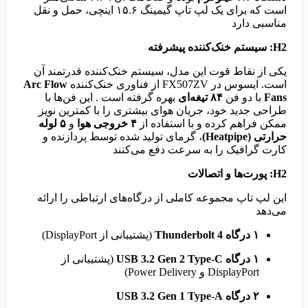
است که برای یک لپ تاپ گیمینگ ۱۵.۶ اینچی، حمل و نقل
مناسبی دارد
H2: سیستم خنک‌کننده پیشرفته
یکی از نقاط قوت این مدل، سیستم خنک‌کننده قدرتمند آن
است. ایسوس در FX507ZV از فناوری خنک‌کننده
Arc Flow
Fans
با دو فن
۸۴ تیغه‌ای
بهره گرفته است . این فن‌ها با
طراحی جدید خود، جریان هوای بیشتری را با کمترین نویز
ممکن فراهم کرده و با استفاده از
۴ خروجی هوا
و
۵ لوله
حرارتی (Heatpipe)
، گرمای تولید شده توسط پردازنده و
کارت گرافیک را به سرعت دفع می‌کنند
H2: پورت‌ها و اتصالات
این لپ تاپ مجموعه کاملی از درگاه‌های ارتباطی را ارائه
می‌دهد
۱ درگاه Thunderbolt 4
(پشتیبانی از DisplayPort)
۱ درگاه USB 3.2 Gen 2 Type-C
(پشتیبانی از
DisplayPort و Power Delivery)
۲ درگاه USB 3.2 Gen 1 Type-A