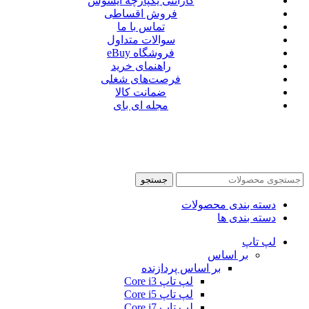
گارانتی یکپارچه ایسوس
فروش اقساطی
تماس با ما
سوالات متداول
فروشگاه eBuy
راهنمای خرید
فرصت‌های شغلی
ضمانت کالا
مجله ای بای
جستجو
دسته بندی محصولات
دسته بندی ها
لپ تاپ
بر اساس
بر اساس پردازنده
لپ تاپ Core i3
لپ تاپ Core i5
لپ تاپ Core i7