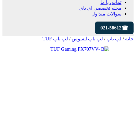
تماس با ما
مجله تخصصی ای‌ بای
سوالات متداول
021-58612
خانه
/
لپ تاپ
/
لپ تاپ ایسوس
/
لپ تاپ TUF