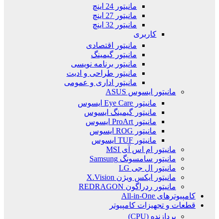
مانیتور 24 اینچ
مانیتور 27 اینچ
مانیتور 32 اینچ
کاربری
مانیتور اقتصادی
مانیتور گیمینگ
مانیتور برنامه نویسی
مانیتور طراحی و ادیت
مانیتور اداری و عمومی
مانیتور ایسوس ASUS
مانیتور Eye Care ایسوس
مانیتور گیمینگ ایسوس
مانیتور ProArt ایسوس
مانیتور ROG ایسوس
مانیتور TUF ایسوس
مانیتور ام اس آی MSI
مانیتور سامسونگ Samsung
مانیتور ال جی LG
مانیتور ایکس ویژن X.Vision
مانیتور ردراگون REDRAGON
کامپیوترهای All-in-One
قطعات و تجهیزات کامپیوتر
پردازنده (CPU)