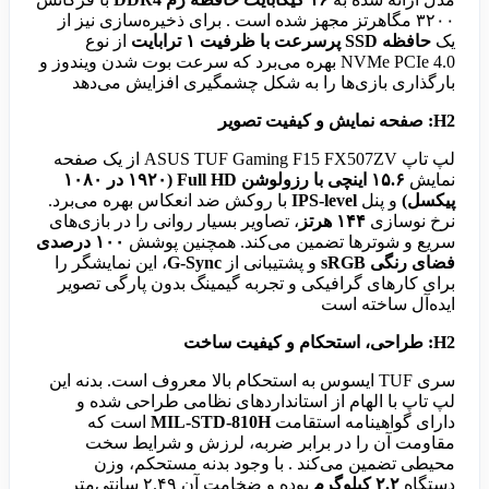
۳۲۰۰ مگاهرتز مجهز شده است . برای ذخیره‌سازی نیز از
یک
حافظه SSD پرسرعت با ظرفیت ۱ ترابایت
از نوع
NVMe PCIe 4.0 بهره می‌برد که سرعت بوت شدن ویندوز و
بارگذاری بازی‌ها را به شکل چشمگیری افزایش می‌دهد
H2: صفحه نمایش و کیفیت تصویر
لپ تاپ ASUS TUF Gaming F15 FX507ZV از یک صفحه
نمایش
۱۵.۶ اینچی با رزولوشن Full HD (۱۹۲۰ در ۱۰۸۰
پیکسل)
و پنل
IPS-level
با روکش ضد انعکاس بهره می‌برد.
نرخ نوسازی
۱۴۴ هرتز
، تصاویر بسیار روانی را در بازی‌های
سریع و شوترها تضمین می‌کند. همچنین پوشش
۱۰۰ درصدی
فضای رنگی sRGB
و پشتیبانی از
G-Sync
، این نمایشگر را
برای کارهای گرافیکی و تجربه گیمینگ بدون پارگی تصویر
ایده‌آل ساخته است
H2: طراحی، استحکام و کیفیت ساخت
سری TUF ایسوس به استحکام بالا معروف است. بدنه این
لپ تاپ با الهام از استانداردهای نظامی طراحی شده و
دارای گواهینامه استقامت
MIL-STD-810H
است که
مقاومت آن را در برابر ضربه، لرزش و شرایط سخت
محیطی تضمین می‌کند . با وجود بدنه مستحکم، وزن
دستگاه
۲.۲ کیلوگرم
بوده و ضخامت آن ۲.۴۹ سانتی‌متر