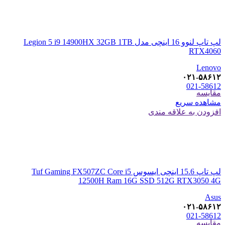
لپ تاپ لنوو 16 اینچی مدل Legion 5 i9 14900HX 32GB 1TB
RTX4060
Lenovo
۰۲۱-۵۸۶۱۲
021-58612
مقایسه
مشاهده سریع
افزودن به علاقه مندی
لپ تاپ 15.6 اینچی ایسوس Tuf Gaming FX507ZC Core i5
12500H Ram 16G SSD 512G RTX3050 4G
Asus
۰۲۱-۵۸۶۱۲
021-58612
مقایسه