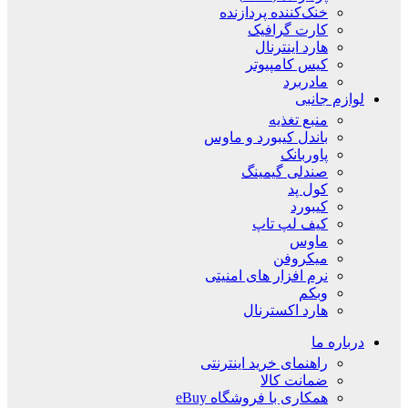
خنک‌کننده پردازنده
کارت گرافیک
هارد اینترنال
کیس کامپیوتر
مادربرد
لوازم جانبی
منبع تغذیه
باندل کیبورد و ماوس
پاوربانک
صندلی گیمینگ
کول پد
کیبورد
کیف لپ تاپ
ماوس
میکروفن
نرم افزار های امنیتی
وبکم
هارد اکسترنال
درباره ما
راهنمای خرید اینترنتی
ضمانت کالا
همکاری با فروشگاه eBuy