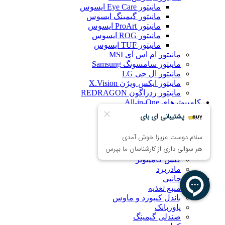
مانیتور Eye Care ایسوس
مانیتور گیمینگ ایسوس
مانیتور ProArt ایسوس
مانیتور ROG ایسوس
مانیتور TUF ایسوس
مانیتور ام اس آی MSI
مانیتور سامسونگ Samsung
مانیتور ال جی LG
مانیتور ایکس ویژن X.Vision
مانیتور ردراگون REDRAGON
کامپیوترهای All-in-One
قطعات و تجهیزات کامپیوتر
پردازنده (CPU)
خنک‌کننده پردازنده
کارت گرافیک
هارد اینترنال
کیس کامپیوتر
مادربرد
لوازم جانبی
منبع تغذیه
باندل کیبورد و ماوس
پاوربانک
صندلی گیمینگ