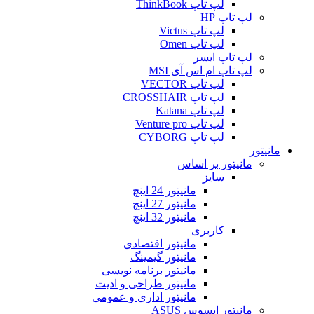
لپ تاپ ThinkBook
لپ تاپ HP
لپ تاپ Victus
لپ تاپ Omen
لپ تاپ ایسر
لپ تاپ ام اس آی MSI
لپ تاپ VECTOR
لپ تاپ CROSSHAIR
لپ تاپ Katana
لپ تاپ Venture pro
لپ تاپ CYBORG
مانیتور
مانیتور بر اساس
سایز
مانیتور 24 اینچ
مانیتور 27 اینچ
مانیتور 32 اینچ
کاربری
مانیتور اقتصادی
مانیتور گیمینگ
مانیتور برنامه نویسی
مانیتور طراحی و ادیت
مانیتور اداری و عمومی
مانیتور ایسوس ASUS