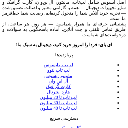
اصل ایسوس شامل لپ‌تاپ، مانیتور، آل‌این‌وان، کارت گرافیک و
سایر تجهیزات دیجیتال — همه با گارانتی معتبر و اصالت تضمین‌شده
— تجربه خرید آنلاین شما را متحول کرده‌ایم. رضایت شما خط‌قرمز
ما است.
پشتیبانی حرفه‌ای ما همراه شماست — هر روز، هر ساعت، از
طریق تماس تلفنی و چت آنلاین، آماده پاسخگویی به سوالات و
درخواست‌های شماست.
ای بای: فردا را امروز خرید کنید، دیجیتال به سبک ما!
پربازدیدها
لپ تاپ ایسوس
لپ تاپ لنوو
مانیتور ایسوس
آل این وان
کارت گرافیک
هارد اینترنال
لپ تاپ تا 20 میلیون
لپ تاپ تا 30 میلیون
لپ تاپ تا 40 میلیون
دسترسی سریع