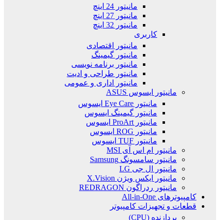
مانیتور 24 اینچ
مانیتور 27 اینچ
مانیتور 32 اینچ
کاربری
مانیتور اقتصادی
مانیتور گیمینگ
مانیتور برنامه نویسی
مانیتور طراحی و ادیت
مانیتور اداری و عمومی
مانیتور ایسوس ASUS
مانیتور Eye Care ایسوس
مانیتور گیمینگ ایسوس
مانیتور ProArt ایسوس
مانیتور ROG ایسوس
مانیتور TUF ایسوس
مانیتور ام اس آی MSI
مانیتور سامسونگ Samsung
مانیتور ال جی LG
مانیتور ایکس ویژن X.Vision
مانیتور ردراگون REDRAGON
کامپیوترهای All-in-One
قطعات و تجهیزات کامپیوتر
پردازنده (CPU)