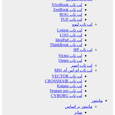
لپ تاپ VivoBook
لپ تاپ ZenBook
لپ تاپ ROG
لپ تاپ TUF
لپ تاپ لنوو
لپ تاپ Legion
لپ تاپ LOQ
لپ تاپ IdeaPad
لپ تاپ ThinkBook
لپ تاپ HP
لپ تاپ Victus
لپ تاپ Omen
لپ تاپ ایسر
لپ تاپ ام اس آی MSI
لپ تاپ VECTOR
لپ تاپ CROSSHAIR
لپ تاپ Katana
لپ تاپ Venture pro
لپ تاپ CYBORG
مانیتور
مانیتور بر اساس
سایز