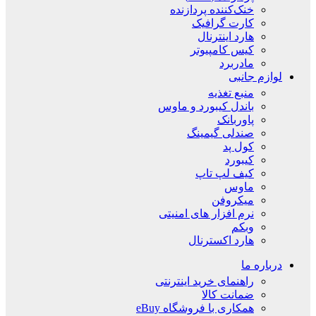
خنک‌کننده پردازنده
کارت گرافیک
هارد اینترنال
کیس کامپیوتر
مادربرد
لوازم جانبی
منبع تغذیه
باندل کیبورد و ماوس
پاوربانک
صندلی گیمینگ
کول پد
کیبورد
کیف لپ تاپ
ماوس
میکروفن
نرم افزار های امنیتی
وبکم
هارد اکسترنال
درباره ما
راهنمای خرید اینترنتی
ضمانت کالا
همکاری با فروشگاه eBuy