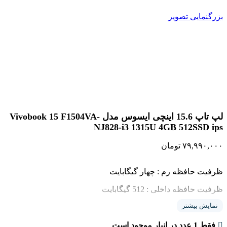
بزرگنمایی تصویر
لپ تاپ 15.6 اینچی ایسوس مدل Vivobook 15 F1504VA-
NJ828-i3 1315U 4GB 512SSD ips
۷۹,۹۹۰,۰۰۰
تومان
ظرفیت حافظه رم : چهار گیگابایت
ظرفیت حافظه داخلی : 512 گیگابایت
نمایش بیشتر
سازنده پردازنده گرافیکی : Intel
مدل پردازنده : ۱۳۱۵U
فقط 1 عدد در انبار موجود است