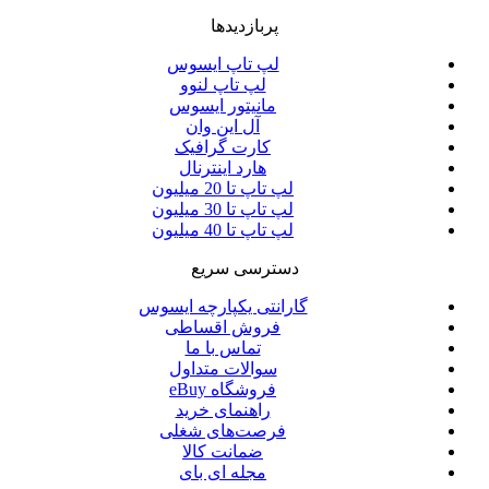
پربازدیدها
لپ تاپ ایسوس
لپ تاپ لنوو
مانیتور ایسوس
آل این وان
کارت گرافیک
هارد اینترنال
لپ تاپ تا 20 میلیون
لپ تاپ تا 30 میلیون
لپ تاپ تا 40 میلیون
دسترسی سریع
گارانتی یکپارچه ایسوس
فروش اقساطی
تماس با ما
سوالات متداول
فروشگاه eBuy
راهنمای خرید
فرصت‌های شغلی
ضمانت کالا
مجله ای بای