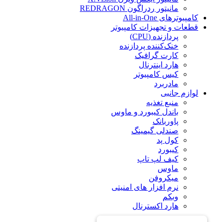
مانیتور ردراگون REDRAGON
کامپیوترهای All-in-One
قطعات و تجهیزات کامپیوتر
پردازنده (CPU)
خنک‌کننده پردازنده
کارت گرافیک
هارد اینترنال
کیس کامپیوتر
مادربرد
لوازم جانبی
منبع تغذیه
باندل کیبورد و ماوس
پاوربانک
صندلی گیمینگ
کول پد
کیبورد
کیف لپ تاپ
ماوس
میکروفن
نرم افزار های امنیتی
وبکم
هارد اکسترنال