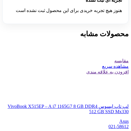
تجربه ای ثبت نشده
هنوز هیچ تجربه خریدی برای این محصول ثبت نشده است
محصولات مشابه
مقایسه
مشاهده سریع
افزودن به علاقه مندی
لپ تاپ ایسوس VivoBook X515EP – A i7 1165G7 8 GB DDR4
512 GB SSD Mx330
Asus
021-58612