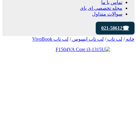
تماس با ما
مجله تخصصی ای‌ بای
سوالات متداول
021-58612
خانه
/
لپ تاپ
/
لپ تاپ ایسوس
/
لپ تاپ VivoBook