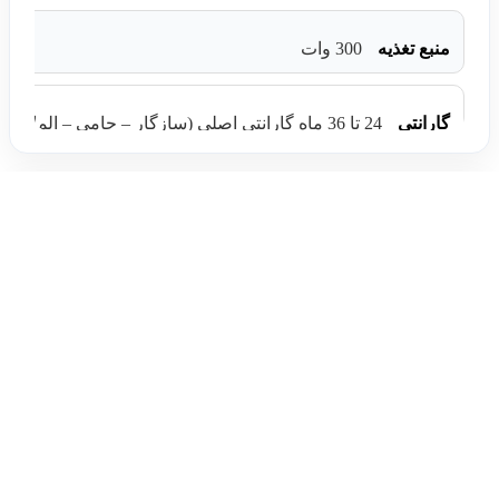
منبع تغذیه
300 وات
گارانتی
24 تا 36 ماه گارانتی اصلی (سازگار – حامی – الماس – تابا )
نظرات (0)
دیدگاهها
هیچ دیدگاهی برای این محصول نوشته نشده است.
اولین نفری باشید که دیدگاهی را ارسال می کنید برای
“کارت گرافیک Asus GT 1030 SL BRK”
نشانی ایمیل شما منتشر نخواهد شد.
بخش‌های موردنیاز
علامت‌گذاری شده‌اند
*
امتیاز شما
دیدگاه شما
*