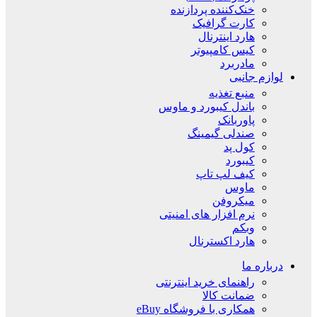
خنک‌کننده پردازنده
کارت گرافیک
هارد اینترنال
کیس کامپیوتر
مادربرد
لوازم جانبی
منبع تغذیه
باندل کیبورد و ماوس
پاوربانک
صندلی گیمینگ
کول پد
کیبورد
کیف لپ تاپ
ماوس
میکروفن
نرم افزار های امنیتی
وبکم
هارد اکسترنال
درباره ما
راهنمای خرید اینترنتی
ضمانت کالا
همکاری با فروشگاه eBuy