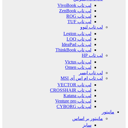
لپ تاپ VivoBook
لپ تاپ ZenBook
لپ تاپ ROG
لپ تاپ TUF
لپ تاپ لنوو
لپ تاپ Legion
لپ تاپ LOQ
لپ تاپ IdeaPad
لپ تاپ ThinkBook
لپ تاپ HP
لپ تاپ Victus
لپ تاپ Omen
لپ تاپ ایسر
لپ تاپ ام اس آی MSI
لپ تاپ VECTOR
لپ تاپ CROSSHAIR
لپ تاپ Katana
لپ تاپ Venture pro
لپ تاپ CYBORG
مانیتور
مانیتور بر اساس
سایز