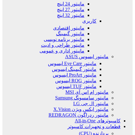
مانیتور 24 اینچ
مانیتور 27 اینچ
مانیتور 32 اینچ
کاربری
مانیتور اقتصادی
مانیتور گیمینگ
مانیتور برنامه نویسی
مانیتور طراحی و ادیت
مانیتور اداری و عمومی
مانیتور ایسوس ASUS
مانیتور Eye Care ایسوس
مانیتور گیمینگ ایسوس
مانیتور ProArt ایسوس
مانیتور ROG ایسوس
مانیتور TUF ایسوس
مانیتور ام اس آی MSI
مانیتور سامسونگ Samsung
مانیتور ال جی LG
مانیتور ایکس ویژن X.Vision
مانیتور ردراگون REDRAGON
کامپیوترهای All-in-One
قطعات و تجهیزات کامپیوتر
پردازنده (CPU)