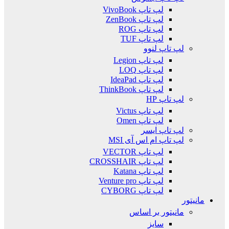
لپ تاپ VivoBook
لپ تاپ ZenBook
لپ تاپ ROG
لپ تاپ TUF
لپ تاپ لنوو
لپ تاپ Legion
لپ تاپ LOQ
لپ تاپ IdeaPad
لپ تاپ ThinkBook
لپ تاپ HP
لپ تاپ Victus
لپ تاپ Omen
لپ تاپ ایسر
لپ تاپ ام اس آی MSI
لپ تاپ VECTOR
لپ تاپ CROSSHAIR
لپ تاپ Katana
لپ تاپ Venture pro
لپ تاپ CYBORG
مانیتور
مانیتور بر اساس
سایز