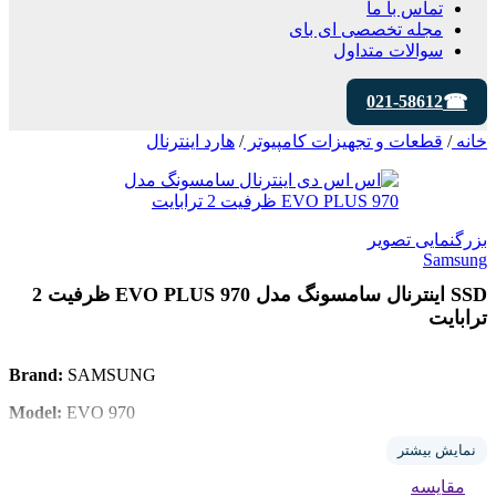
تماس با ما
مجله تخصصی ای‌ بای
سوالات متداول
021-58612
خانه
/
قطعات و تجهیزات کامپیوتر
/
هارد اینترنال
بزرگنمایی تصویر
Samsung
SSD اینترنال سامسونگ مدل 970 EVO PLUS ظرفیت 2
ترابایت
Brand:
SAMSUNG
Model:
EVO 970
Storage:
2TB
نمایش بیشتر
مقایسه
Size:
2.5inch