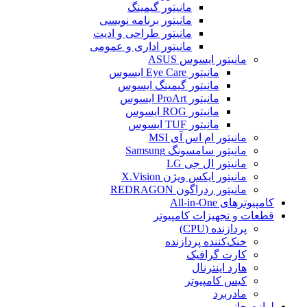
مانیتور گیمینگ
مانیتور برنامه نویسی
مانیتور طراحی و ادیت
مانیتور اداری و عمومی
مانیتور ایسوس ASUS
مانیتور Eye Care ایسوس
مانیتور گیمینگ ایسوس
مانیتور ProArt ایسوس
مانیتور ROG ایسوس
مانیتور TUF ایسوس
مانیتور ام اس آی MSI
مانیتور سامسونگ Samsung
مانیتور ال جی LG
مانیتور ایکس ویژن X.Vision
مانیتور ردراگون REDRAGON
کامپیوترهای All-in-One
قطعات و تجهیزات کامپیوتر
پردازنده (CPU)
خنک‌کننده پردازنده
کارت گرافیک
هارد اینترنال
کیس کامپیوتر
مادربرد
لوازم جانبی