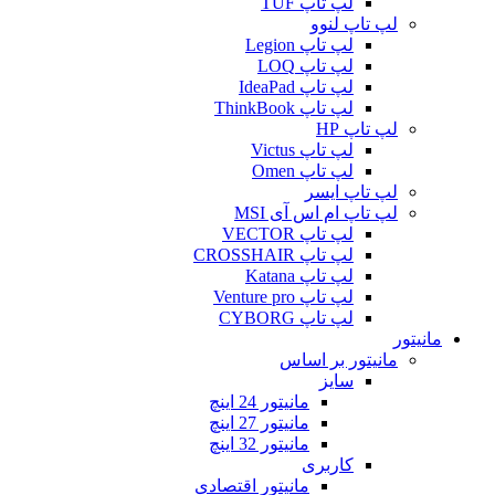
لپ تاپ TUF
لپ تاپ لنوو
لپ تاپ Legion
لپ تاپ LOQ
لپ تاپ IdeaPad
لپ تاپ ThinkBook
لپ تاپ HP
لپ تاپ Victus
لپ تاپ Omen
لپ تاپ ایسر
لپ تاپ ام اس آی MSI
لپ تاپ VECTOR
لپ تاپ CROSSHAIR
لپ تاپ Katana
لپ تاپ Venture pro
لپ تاپ CYBORG
مانیتور
مانیتور بر اساس
سایز
مانیتور 24 اینچ
مانیتور 27 اینچ
مانیتور 32 اینچ
کاربری
مانیتور اقتصادی