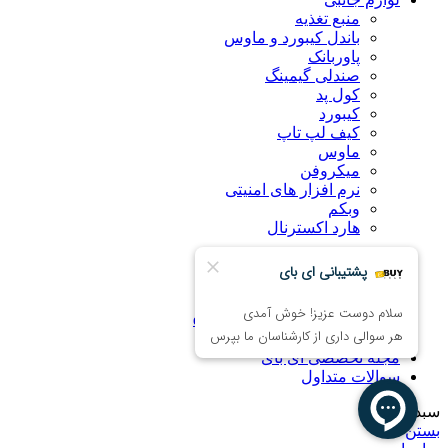
منبع تغذیه
باندل کیبورد و ماوس
پاوربانک
صندلی گیمینگ
کول پد
کیبورد
کیف لپ تاپ
ماوس
میکروفن
نرم افزار های امنیتی
وبکم
هارد اکسترنال
درباره ما
راهنمای خرید اینترنتی
ضمانت کالا
همکاری با فروشگاه eBuy
تماس با ما
مجله تخصصی ای‌ بای
سوالات متداول
سبد خرید
بستن