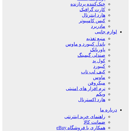
خنک‌کننده پردازنده
کارت گرافیک
هارد اینترنال
کیس کامپیوتر
مادربرد
لوازم جانبی
منبع تغذیه
باندل کیبورد و ماوس
پاوربانک
صندلی گیمینگ
کول پد
کیبورد
کیف لپ تاپ
ماوس
میکروفن
نرم افزار های امنیتی
وبکم
هارد اکسترنال
درباره ما
راهنمای خرید اینترنتی
ضمانت کالا
همکاری با فروشگاه eBuy