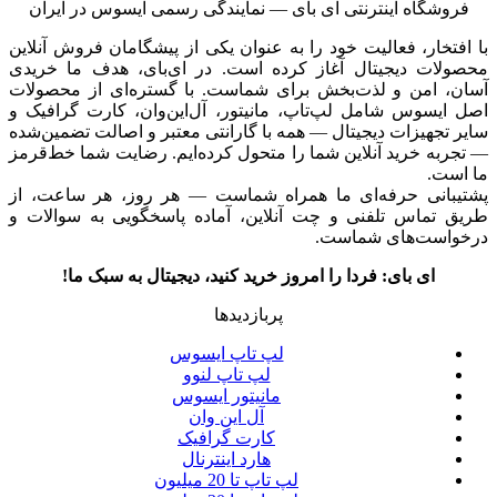
فروشگاه اینترنتی ای‌ بای — نمایندگی رسمی ایسوس در ایران
با افتخار، فعالیت خود را به عنوان یکی از پیشگامان فروش آنلاین
محصولات دیجیتال آغاز کرده است. در ای‌بای، هدف ما خریدی
آسان، امن و لذت‌بخش برای شماست. با گستره‌ای از محصولات
اصل ایسوس شامل لپ‌تاپ، مانیتور، آل‌این‌وان، کارت گرافیک و
سایر تجهیزات دیجیتال — همه با گارانتی معتبر و اصالت تضمین‌شده
— تجربه خرید آنلاین شما را متحول کرده‌ایم. رضایت شما خط‌قرمز
ما است.
پشتیبانی حرفه‌ای ما همراه شماست — هر روز، هر ساعت، از
طریق تماس تلفنی و چت آنلاین، آماده پاسخگویی به سوالات و
درخواست‌های شماست.
ای بای: فردا را امروز خرید کنید، دیجیتال به سبک ما!
پربازدیدها
لپ تاپ ایسوس
لپ تاپ لنوو
مانیتور ایسوس
آل این وان
کارت گرافیک
هارد اینترنال
لپ تاپ تا 20 میلیون