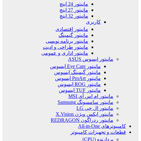
مانیتور 24 اینچ
مانیتور 27 اینچ
مانیتور 32 اینچ
کاربری
مانیتور اقتصادی
مانیتور گیمینگ
مانیتور برنامه نویسی
مانیتور طراحی و ادیت
مانیتور اداری و عمومی
مانیتور ایسوس ASUS
مانیتور Eye Care ایسوس
مانیتور گیمینگ ایسوس
مانیتور ProArt ایسوس
مانیتور ROG ایسوس
مانیتور TUF ایسوس
مانیتور ام اس آی MSI
مانیتور سامسونگ Samsung
مانیتور ال جی LG
مانیتور ایکس ویژن X.Vision
مانیتور ردراگون REDRAGON
کامپیوترهای All-in-One
قطعات و تجهیزات کامپیوتر
پردازنده (CPU)