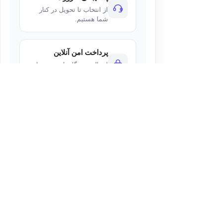
از انتخاب تا تحویل در کنار
شما هستیم.
پرداخت امن آنلاین
اتصال به درگاه‌های معتبر با
رمزنگاری استاندارد.
ی
صفحه نمایش
نوع پنل صفحه
نمایش
32 اینچ
VA