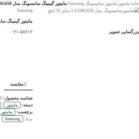
خانه
/
مانیتور
/
مانیتور سامسونگ Samsung
/
مانیتور گیمینگ سامسونگ مدل Odyssey G6 LS32BG650 سایز 32 اینچ
Samsung
مانیتور گیمینگ سامسونگ مدل LS32BG650
۰۲۱-۵۸۶۱۲
بزرگنمایی تصویر
مقایسه
شناسه محصول:
9
دسته:
مانیتور
,
برچسب:
مانیتور 32 اینچ
برند:
Samsung