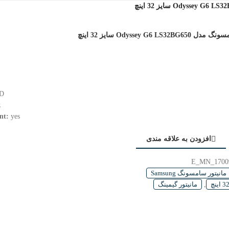
Odyssey G6  سایز 32 اینچ
D
TYPE:
z
nt:
yes
افزودن به علاقه مندی
E_MN_1700
مانیتور سامسونگ Samsung
,
مانیتور گیمینگ