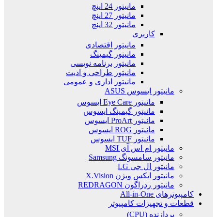
مانیتور 24 اینچ
مانیتور 27 اینچ
مانیتور 32 اینچ
کاربری
مانیتور اقتصادی
مانیتور گیمینگ
مانیتور برنامه نویسی
مانیتور طراحی و ادیت
مانیتور اداری و عمومی
مانیتور ایسوس ASUS
مانیتور Eye Care ایسوس
مانیتور گیمینگ ایسوس
مانیتور ProArt ایسوس
مانیتور ROG ایسوس
مانیتور TUF ایسوس
مانیتور ام اس آی MSI
مانیتور سامسونگ Samsung
مانیتور ال جی LG
مانیتور ایکس ویژن X.Vision
مانیتور ردراگون REDRAGON
کامپیوترهای All-in-One
قطعات و تجهیزات کامپیوتر
پردازنده (CPU)