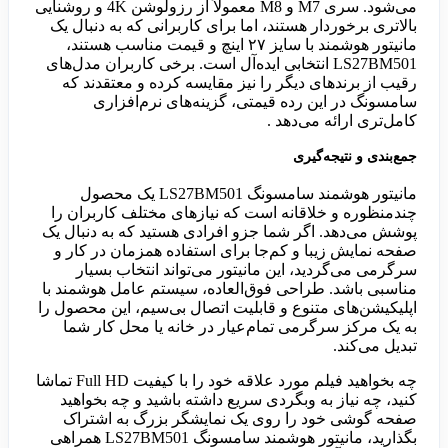
می‌شود. سری M7 و M8 معمولاً از رزولوشن 4K و روشنایی
بالاتری برخوردار هستند، اما برای کاربرانی که به دنبال یک
مانیتور هوشمند با سایز ۲۷ اینچ و قیمت مناسب هستند،
LS27BM501 انتخابی ایده‌آل است. برخی کاربران مدل‌های
رقیب از برندهای دیگر را نیز مقایسه کرده و معتقدند که
سامسونگ در این رده قیمتی، گزینه‌های نرم‌افزاری
کامل‌تری ارائه می‌دهد .
جمع‌بندی و نتیجه‌گیری
مانیتور هوشمند سامسونگ LS27BM501 یک محصول
چندمنظوره و خلاقانه است که نیازهای مختلف کاربران را
پوشش می‌دهد. اگر شما جزو افرادی هستید که به دنبال یک
صفحه نمایش زیبا و کم‌جا برای استفاده همزمان در کار و
سرگرمی می‌گردید، این مانیتور می‌تواند انتخاب بسیار
مناسبی باشد. طراحی فوق‌العاده، سیستم عامل هوشمند با
اپلیکیشن‌های متنوع و قابلیت اتصال بی‌سیم، این محصول را
به یک مرکز سرگرمی تمام‌عیار در خانه یا محل کار شما
تبدیل می‌کند.
چه بخواهید فیلم مورد علاقه خود را با کیفیت Full HD تماشا
کنید، چه نیاز به وبگردی سریع داشته باشید و چه بخواهید
صفحه گوشی خود را روی یک نمایشگر بزرگ به اشتراک
بگذارید، مانیتور هوشمند سامسونگ LS27BM501 همراهی