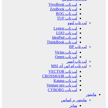
لپ تاپ VivoBook
لپ تاپ ZenBook
لپ تاپ ROG
لپ تاپ TUF
لپ تاپ لنوو
لپ تاپ Legion
لپ تاپ LOQ
لپ تاپ IdeaPad
لپ تاپ ThinkBook
لپ تاپ HP
لپ تاپ Victus
لپ تاپ Omen
لپ تاپ ایسر
لپ تاپ ام اس آی MSI
لپ تاپ VECTOR
لپ تاپ CROSSHAIR
لپ تاپ Katana
لپ تاپ Venture pro
لپ تاپ CYBORG
مانیتور
مانیتور بر اساس
سایز