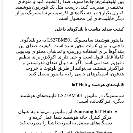
بین اپلیکیشن‌ها جابجا شوید، صدا را تنظیم کنید و منوهای
مختلف را مدیریت کنید، درست مثل یک تلویزیون هوشمند.
کنترل یکپارچه با دستگاه‌های اکوسیستم سامسونگ نیز از
دیگر قابلیت‌های این محصول است.
کیفیت صدای مناسب با بلندگوهای داخلی
مانیتور هوشمند سامسونگ LS27BM501 به دو بلندگوی
داخلی با توان ۵ وات مجهز شده است. کیفیت صدای این
بلندگوها برای استفاده روزمره و تماشای محتوای ویدیویی
کاملاً قابل قبول است و حتی دارای اکولایزر برای تنظیم
دقیق‌تر صدا می‌باشد . اگر به دنبال صدای قدرتمندتر و
فراگیرتر هستید، می‌توانید از طریق بلوتوث یا خروجی
هدفون، اسپیکرهای جانبی را به مانیتور متصل کنید.
قابلیت‌های هوشمند و IoT Hub
سامسونگ در مانیتور LS27BM501 قابلیت‌های هوشمند
دیگری نیز گنجانده است:
Samsung IoT Hub:
این مانیتور می‌تواند به عنوان
مرکز کنترل خانه هوشمند شما عمل کرده و
دستگاه‌های متصل به اینترنت اشیا را مدیریت کند.