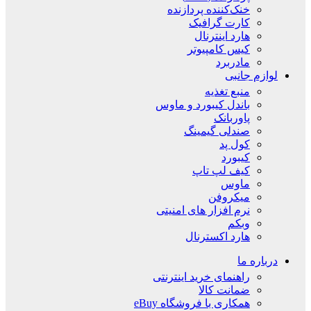
خنک‌کننده پردازنده
کارت گرافیک
هارد اینترنال
کیس کامپیوتر
مادربرد
لوازم جانبی
منبع تغذیه
باندل کیبورد و ماوس
پاوربانک
صندلی گیمینگ
کول پد
کیبورد
کیف لپ تاپ
ماوس
میکروفن
نرم افزار های امنیتی
وبکم
هارد اکسترنال
درباره ما
راهنمای خرید اینترنتی
ضمانت کالا
همکاری با فروشگاه eBuy