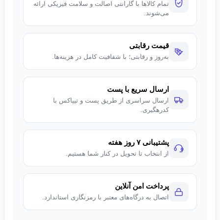
تمام کالاها با گارانتی اصالت و سلامت فیزیکی ارائه
می‌شوند.
. قابلیت‌های Airplay برای اتصال بی‌سیم دستگاه‌های اپل، Samsung
TV Plus و IoT Hub برای کنترل خانه هوشمند از دیگر امکانات آن
هستند
قیمت رقابتی
. دو بلندگوی ۵ واتی داخلی با پشتیبانی از Adaptive Sound، کیفیت
به‌روز و رقابتی؛ با شفافیت کامل در هزینه‌ها.
صدای مناسبی ارائه می‌دهند
. دارای دو درگاه HDMI 1.4، دو پورت USB 2.0 و پشتیبانی از بلوتوث
و وای‌فای است
ارسال سریع با پست
ارسال سراسری از طریق پست و تیپاکس با
طراحی باریک و سفیدرنگ با پایه فلزی کم‌جا و قابلیت نصب
کدرهگیری.
VESA، آن را به گزینه‌ای ایده‌آل برای فضاهای کوچک تبدیل کرده
است
پشتیبانی ۷ روز هفته
از انتخاب تا تحویل در کنار شما هستیم.
پرداخت امن آنلاین
اتصال به درگاه‌های معتبر با رمزنگاری استاندارد.