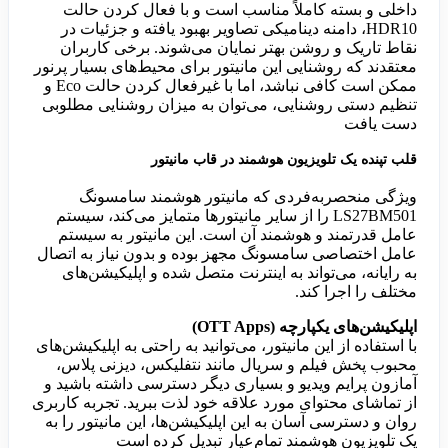
داخلی و بسته کاملاً مناسب است و با فعال کردن حالت
HDR10، دامنه دینامیکی تصاویر بهبود یافته و جزئیات در
نقاط تاریک و روشن بهتر نمایان می‌شوند. برخی کاربران
معتقدند که روشنایی این مانیتور برای محیط‌های بسیار پرنور
ممکن است کافی نباشد، اما با غیرفعال کردن حالت Eco و
تنظیم دستی روشنایی، می‌توان به میزان روشنایی مطلوبی
دست یافت
قلب تپنده یک تلویزیون هوشمند در قاب مانیتور
ویژگی منحصربه‌فردی که مانیتور هوشمند سامسونگ
LS27BM501 را از سایر مانیتورها متمایز می‌کند، سیستم
عامل قدرتمند و هوشمند آن است. این مانیتور به سیستم
عامل اختصاصی سامسونگ مجهز بوده و بدون نیاز به اتصال
به رایانه، می‌تواند به اینترنت متصل شده و اپلیکیشن‌های
مختلف را اجرا کند.
اپلیکیشن‌های یکپارچه (OTT Apps)
با استفاده از این مانیتور، می‌توانید به راحتی به اپلیکیشن‌های
محبوب پخش فیلم و سریال مانند نتفلیکس، دیزنی پلاس،
آمازون پرایم ویدیو و بسیاری دیگر دسترسی داشته باشید و
از تماشای محتوای مورد علاقه خود لذت ببرید. تجربه کاربری
روان و دسترسی آسان به این اپلیکیشن‌ها، این مانیتور را به
یک تلویزیون هوشمند تمام‌عیار تبدیل کرده است