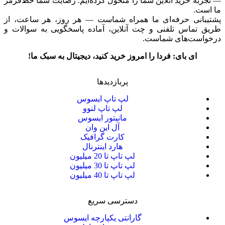
— تجربه خرید آنلاین شما را متحول کرده‌ایم. رضایت شما خط‌قرمز
ما است.
پشتیبانی حرفه‌ای ما همراه شماست — هر روز، هر ساعت، از
طریق تماس تلفنی و چت آنلاین، آماده پاسخگویی به سوالات و
درخواست‌های شماست.
ای بای: فردا را امروز خرید کنید، دیجیتال به سبک ما!
پربازدیدها
لپ تاپ ایسوس
لپ تاپ لنوو
مانیتور ایسوس
آل این وان
کارت گرافیک
هارد اینترنال
لپ تاپ تا 20 میلیون
لپ تاپ تا 30 میلیون
لپ تاپ تا 40 میلیون
دسترسی سریع
گارانتی یکپارچه ایسوس