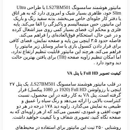
مانیتور هوشمند سامسونگ LS27BM501 با طراحی Ultra
Slim خود، ظاهری بسیار شیک و امروزی دارد که به هر اتاق
یا دفتر کار جلوه‌ای خاص می‌بخشد. بدنه سفید رنگ و باریک
این مانیتور، حس مینیمالیسم و پاکیزگی را القا می‌کند. پایه
فلزی و محکم آن، فضای بسیار کمی روی میز اشغال کرده
و در عین حال، استحکام فوق‌العاده‌ای را فراهم می‌کند.
فاصله حدود ۳.۵ اینچی بین پایه و صفحه نمایش، فضای کافی
برای قرار دادن کنسول بازی یا سایر وسایل زیر مانیتور را
فراهم می‌کند. هرچند این مانیتور قابلیت تنظیم ارتفاع ندارد،
اما امکان تنظیم زاویه صفحه (Tilt) برای یافتن بهترین حالت
دید وجود دارد .
کیفیت تصویر Full HD با پنل VA
در قلب مانیتور هوشمند سامسونگ LS27BM501، یک پنل ۲۷
اینچی با رزولوشن Full HD (1920 در 1080 پیکسل) قرار
گرفته است. پنل VA به کار رفته در این محصول، نسبت
کنتراست بالایی را ارائه می‌دهد و رنگ سیاه را عمیق و
طبیعی به نمایش می‌گذارد. زاویه دید ۱۷۸ درجه در هر دو
جهت افقی و عمودی، تضمین می‌کند که از هر زاویه‌ای که به
صفحه نگاه کنید، تصویری شفاف و با کیفیت خواهید داشت.
روشنایی ۲۵۰ نیت این مانیتور برای استفاده در محیط‌های