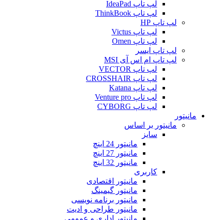
لپ تاپ IdeaPad
لپ تاپ ThinkBook
لپ تاپ HP
لپ تاپ Victus
لپ تاپ Omen
لپ تاپ ایسر
لپ تاپ ام اس آی MSI
لپ تاپ VECTOR
لپ تاپ CROSSHAIR
لپ تاپ Katana
لپ تاپ Venture pro
لپ تاپ CYBORG
مانیتور
مانیتور بر اساس
سایز
مانیتور 24 اینچ
مانیتور 27 اینچ
مانیتور 32 اینچ
کاربری
مانیتور اقتصادی
مانیتور گیمینگ
مانیتور برنامه نویسی
مانیتور طراحی و ادیت
مانیتور اداری و عمومی