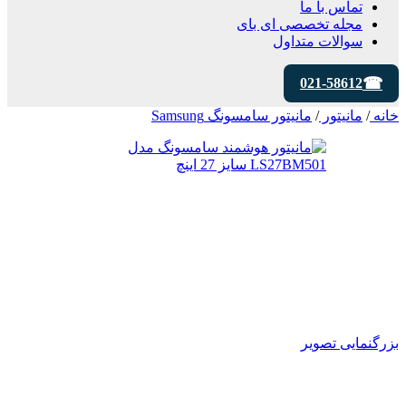
تماس با ما
مجله تخصصی ای‌ بای
سوالات متداول
021-58612
خانه
/
مانیتور
/
مانیتور سامسونگ Samsung
بزرگنمایی تصویر