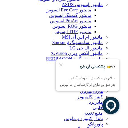
مانیتور ایسوس ASUS
مانیتور Eye Care ایسوس
مانیتور گیمینگ ایسوس
مانیتور ProArt ایسوس
مانیتور ROG ایسوس
مانیتور TUF ایسوس
مانیتور ام اس آی MSI
مانیتور سامسونگ Samsung
مانیتور ال جی LG
مانیتور ایکس ویژن X.Vision
مانیتور ردراگون REDRAGON
کامپیوترهای All-in-One
قطعات و تجهیزات کامپیوتر
پردازنده (CPU)
خنک‌کننده پردازنده
کارت گرافیک
هارد اینترنال
کیس کامپیوتر
مادربرد
لوازم جانبی
منبع تغذیه
باندل کیبورد و ماوس
پاوربانک