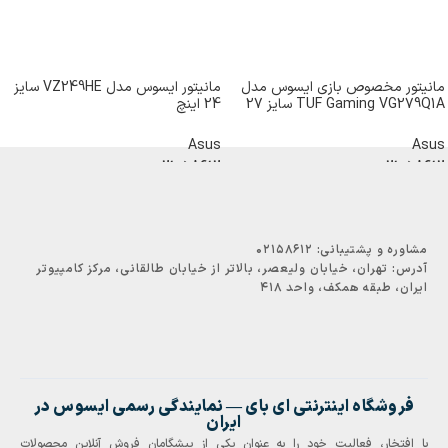
مانیتور مخصوص بازی ایسوس مدل
مانیتور ایسوس مدل VZ249HE سایز
TUF Gaming VG279Q1A سایز 27
24 اینچ
اینچ
Asus
Asus
021-58612
021-58612
مشاوره و پشتیبانی:
۰۲۱۵۸۶۱۲
آدرس:
تهران، خیابان ولیعصر، بالاتر از خیابان طالقانی، مرکز کامپیوتر
ایران، طبقه همکف، واحد ۴۱۸
فروشگاه اینترنتی ای‌ بای — نمایندگی رسمی ایسوس در
ایران
با افتخار، فعالیت خود را به عنوان یکی از پیشگامان فروش آنلاین محصولات