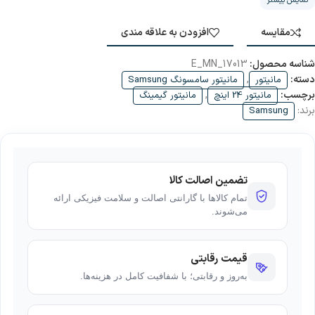
نمایش بیشتر
FLAT FHD
TYPE:
REFRESH:
75Hz
مقایسه
افزودن به علاقه مندی
Height Adjustment:
No
شناسه محصول:
E_MN_17013
دسته:
,
مانیتور
مانیتور سامسونگ Samsung
برچسب:
,
مانیتور 24 اینچ
مانیتور گیمینگ
برند:
Samsung
تضمین اصالت کالا
تمام کالاها با گارانتی اصالت و سلامت فیزیکی ارائه
می‌شوند.
قیمت رقابتی
به‌روز و رقابتی؛ با شفافیت کامل در هزینه‌ها.