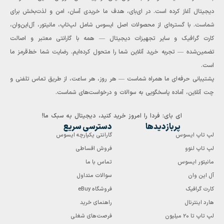
دیجیتال آغاز کرده است. در ای‌بای، هدف ما خریدی آسان، امن و لذت‌بخش برای
شماست. با گستره‌ای از محصولات اصل ایسوس شامل لپ‌تاپ، مانیتور، آل‌این‌وان،
کارت گرافیک و سایر تجهیزات دیجیتال — همه با گارانتی معتبر و اصالت
تضمین‌شده — تجربه خرید آنلاین شما را متحول کرده‌ایم. رضایت شما خط‌قرمز ما
است.
پشتیبانی حرفه‌ای ما همراه شماست — هر روز، هر ساعت، از طریق تماس تلفنی و
چت آنلاین، آماده پاسخگویی به سوالات و درخواست‌های شماست.
ای بای: فردا را امروز خرید کنید، دیجیتال به سبک ما!
پربازدیدها
دسترسی سریع
لپ تاپ ایسوس
گارانتی یکپارچه ایسوس
لپ تاپ لنوو
فروش اقساطی
مانیتور ایسوس
تماس با ما
آل این وان
سوالات متداول
کارت گرافیک
فروشگاه eBuy
هارد اینترنال
راهنمای خرید
لپ تاپ تا 20 میلیون
فرصت‌های شغلی