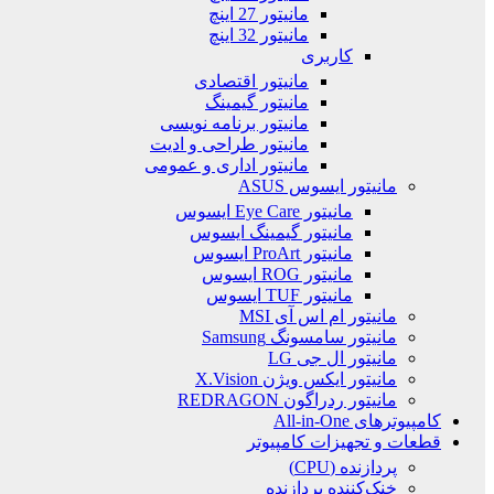
مانیتور 27 اینچ
مانیتور 32 اینچ
کاربری
مانیتور اقتصادی
مانیتور گیمینگ
مانیتور برنامه نویسی
مانیتور طراحی و ادیت
مانیتور اداری و عمومی
مانیتور ایسوس ASUS
مانیتور Eye Care ایسوس
مانیتور گیمینگ ایسوس
مانیتور ProArt ایسوس
مانیتور ROG ایسوس
مانیتور TUF ایسوس
مانیتور ام اس آی MSI
مانیتور سامسونگ Samsung
مانیتور ال جی LG
مانیتور ایکس ویژن X.Vision
مانیتور ردراگون REDRAGON
کامپیوترهای All-in-One
قطعات و تجهیزات کامپیوتر
پردازنده (CPU)
خنک‌کننده پردازنده