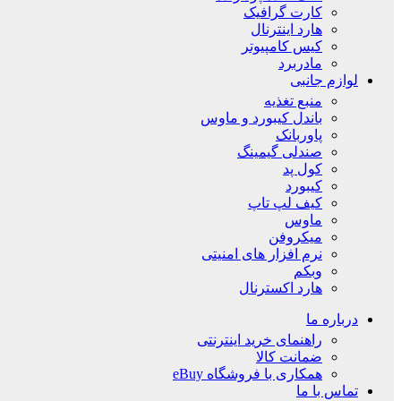
کارت گرافیک
هارد اینترنال
کیس کامپیوتر
مادربرد
لوازم جانبی
منبع تغذیه
باندل کیبورد و ماوس
پاوربانک
صندلی گیمینگ
کول پد
کیبورد
کیف لپ تاپ
ماوس
میکروفن
نرم افزار های امنیتی
وبکم
هارد اکسترنال
درباره ما
راهنمای خرید اینترنتی
ضمانت کالا
همکاری با فروشگاه eBuy
تماس با ما