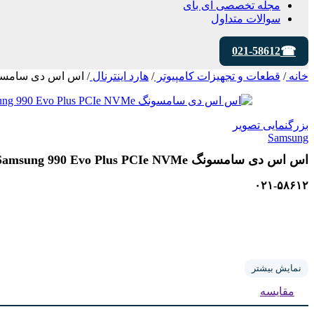
مجله تخصصی ای‌ بای
سوالات متداول
021-58612
خانه
/
قطعات و تجهیزات کامپیوتر
/
هارد اینترنال
/
اس اس دی سامسونگ Samsung 990 Evo Plus PCIe NVMe حاف
بزرگنمایی تصویر
Samsung
اس اس دی سامسونگ Samsung 990 Evo Plus PCIe NVMe حافظه 2 ترابایت
۰۲۱-۵۸۶۱۲
نمایش بیشتر
مقایسه