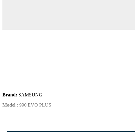
Brand:
SAMSUNG
Model :
990 EVO PLUS
Storage:
2TB
Size:
2.5inch