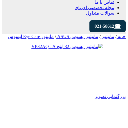
تماس با ما
مجله تخصصی ای‌ بای
سوالات متداول
021-58612
خانه
/
مانیتور
/
مانیتور ایسوس ASUS
/
مانیتور Eye Care ایسوس
بزرگنمایی تصویر