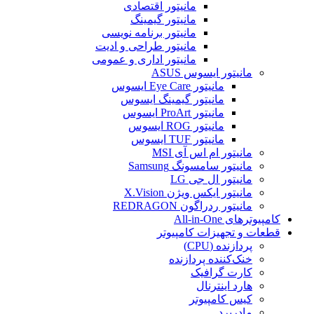
مانیتور اقتصادی
مانیتور گیمینگ
مانیتور برنامه نویسی
مانیتور طراحی و ادیت
مانیتور اداری و عمومی
مانیتور ایسوس ASUS
مانیتور Eye Care ایسوس
مانیتور گیمینگ ایسوس
مانیتور ProArt ایسوس
مانیتور ROG ایسوس
مانیتور TUF ایسوس
مانیتور ام اس آی MSI
مانیتور سامسونگ Samsung
مانیتور ال جی LG
مانیتور ایکس ویژن X.Vision
مانیتور ردراگون REDRAGON
کامپیوترهای All-in-One
قطعات و تجهیزات کامپیوتر
پردازنده (CPU)
خنک‌کننده پردازنده
کارت گرافیک
هارد اینترنال
کیس کامپیوتر
مادربرد