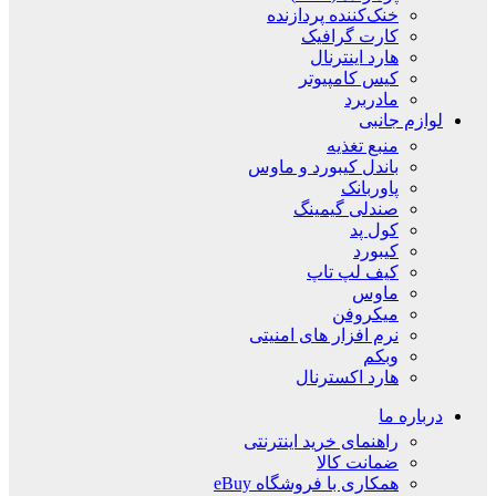
خنک‌کننده پردازنده
کارت گرافیک
هارد اینترنال
کیس کامپیوتر
مادربرد
لوازم جانبی
منبع تغذیه
باندل کیبورد و ماوس
پاوربانک
صندلی گیمینگ
کول پد
کیبورد
کیف لپ تاپ
ماوس
میکروفن
نرم افزار های امنیتی
وبکم
هارد اکسترنال
درباره ما
راهنمای خرید اینترنتی
ضمانت کالا
همکاری با فروشگاه eBuy