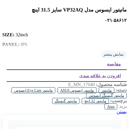
مانیتور ایسوس مدل VP32AQ سایز 31.5 اینچ
۰۲۱-۵۸۶۱۲
SIZE:
32inch
IPS
PANEL:
TYPE:
QHD 2K 2560×1440
نمایش بیشتر
مقایسه
REFRESH:
75Hz
Height Adjustment:
NO
افزودن به علاقه مندی
شناسه محصول:
E_MN_17040
دسته:
,
,
,
مانیتور
مانیتور ایسوس ASUS
مانیتور Eye Care ایسوس
مانیتور گیمینگ ایسوس
برچسب:
,
مانیتور 32 اینچ
مانیتور گیمینگ
برند:
Asus
بستن