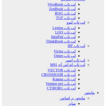
لپ تاپ VivoBook
لپ تاپ ZenBook
لپ تاپ ROG
لپ تاپ TUF
لپ تاپ لنوو
لپ تاپ Legion
لپ تاپ LOQ
لپ تاپ IdeaPad
لپ تاپ ThinkBook
لپ تاپ HP
لپ تاپ Victus
لپ تاپ Omen
لپ تاپ ایسر
لپ تاپ ام اس آی MSI
لپ تاپ VECTOR
لپ تاپ CROSSHAIR
لپ تاپ Katana
لپ تاپ Venture pro
لپ تاپ CYBORG
مانیتور
مانیتور بر اساس
سایز