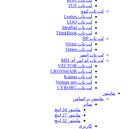
لپ تاپ ROG
لپ تاپ TUF
لپ تاپ لنوو
لپ تاپ Legion
لپ تاپ LOQ
لپ تاپ IdeaPad
لپ تاپ ThinkBook
لپ تاپ HP
لپ تاپ Victus
لپ تاپ Omen
لپ تاپ ایسر
لپ تاپ ام اس آی MSI
لپ تاپ VECTOR
لپ تاپ CROSSHAIR
لپ تاپ Katana
لپ تاپ Venture pro
لپ تاپ CYBORG
مانیتور
مانیتور بر اساس
سایز
مانیتور 24 اینچ
مانیتور 27 اینچ
مانیتور 32 اینچ
کاربری