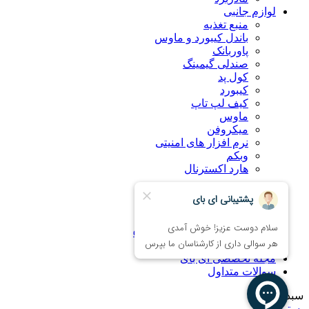
لوازم جانبی
منبع تغذیه
باندل کیبورد و ماوس
پاوربانک
صندلی گیمینگ
کول پد
کیبورد
کیف لپ تاپ
ماوس
میکروفن
نرم افزار های امنیتی
وبکم
هارد اکسترنال
درباره ما
راهنمای خرید اینترنتی
ضمانت کالا
همکاری با فروشگاه eBuy
تماس با ما
مجله تخصصی ای‌ بای
سوالات متداول
سبد خرید
بستن