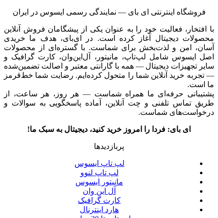
فروشگاه اینترنتی ای‌ بای — نمایندگی رسمی ایسوس در ایران
با افتخار، فعالیت خود را به عنوان یکی از پیشگامان فروش آنلاین
محصولات دیجیتال آغاز کرده است. در ای‌بای، هدف ما خریدی
آسان، امن و لذت‌بخش برای شماست. با گستره‌ای از محصولات
اصل ایسوس شامل لپ‌تاپ، مانیتور، آل‌این‌وان، کارت گرافیک و
سایر تجهیزات دیجیتال — همه با گارانتی معتبر و اصالت تضمین‌شده
— تجربه خرید آنلاین شما را متحول کرده‌ایم. رضایت شما خط‌قرمز
ما است.
پشتیبانی حرفه‌ای ما همراه شماست — هر روز، هر ساعت، از
طریق تماس تلفنی و چت آنلاین، آماده پاسخگویی به سوالات و
درخواست‌های شماست.
ای بای: فردا را امروز خرید کنید، دیجیتال به سبک ما!
پربازدیدها
لپ تاپ ایسوس
لپ تاپ لنوو
مانیتور ایسوس
آل این وان
کارت گرافیک
هارد اینترنال