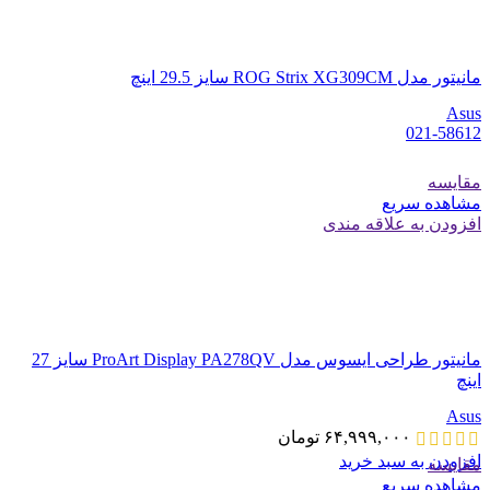
مانیتور مدل ROG Strix XG309CM سایز 29.5 اینچ
Asus
021-58612
مقایسه
مشاهده سریع
افزودن به علاقه مندی
مانیتور طراحی ایسوس مدل ProArt Display PA278QV سایز 27
اینچ
Asus
۶۴,۹۹۹,۰۰۰
تومان
افزودن به سبد خرید
مقایسه
مشاهده سریع