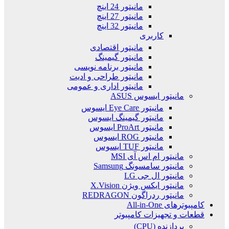
مانیتور 24 اینچ
مانیتور 27 اینچ
مانیتور 32 اینچ
کاربری
مانیتور اقتصادی
مانیتور گیمینگ
مانیتور برنامه نویسی
مانیتور طراحی و ادیت
مانیتور اداری و عمومی
مانیتور ایسوس ASUS
مانیتور Eye Care ایسوس
مانیتور گیمینگ ایسوس
مانیتور ProArt ایسوس
مانیتور ROG ایسوس
مانیتور TUF ایسوس
مانیتور ام اس آی MSI
مانیتور سامسونگ Samsung
مانیتور ال جی LG
مانیتور ایکس ویژن X.Vision
مانیتور ردراگون REDRAGON
کامپیوترهای All-in-One
قطعات و تجهیزات کامپیوتر
پردازنده (CPU)