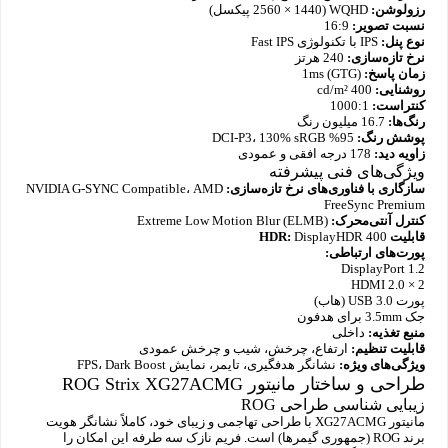
رزولوشن:
WQHD (2560 × 1440 پیکسل)
نسبت تصویر:
16:9
نوع پنل:
IPS با تکنولوژی Fast IPS
نرخ تازه‌سازی:
240 هرتز
زمان پاسخ:
1ms (GTG)
روشنایی:
400 cd/m²
کنتراست:
1000:1
رنگ‌ها:
16.7 میلیون رنگ
پوشش رنگ:
95% DCI-P3، 130% sRGB
زاویه دید:
178 درجه افقی و عمودی
ویژگی‌های فنی پیشرفته
سازگاری با فناوری‌های نرخ تازه‌سازی:
NVIDIA G-SYNC Compatible، AMD
FreeSync Premium
کنترل آنتی‌محرک:
Extreme Low Motion Blur (ELMB)
قابلیت HDR:
DisplayHDR 400
پورت‌های ارتباطی:
DisplayPort 1.2
HDMI 2.0 × 2
پورت USB 3.0 (هاب)
جک 3.5mm برای هدفون
منبع تغذیه:
داخلی
قابلیت تنظیم:
ارتفاع، چرخش، شیب و چرخش عمودی
ویژگی‌های ویژه:
نشانگر هدفگیری، تایمر، نمایش FPS، Dark Boost
طراحی و ساختار مانیتور ROG Strix XG27ACMG
زیبایی شناسی طراحی ROG
مانیتور XG27ACMG با طراحی تهاجمی و زیبای خود، کاملاً نشانگر هویت
برند ROG (جمهوری گیمرها) است. فریم نازک سه طرفه این امکان را