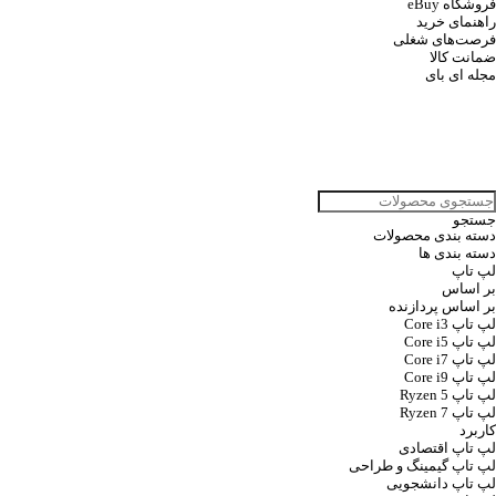
فروشگاه eBuy
راهنمای خرید
فرصت‌های شغلی
ضمانت کالا
مجله ای بای
جستجو
دسته بندی محصولات
دسته بندی ها
لپ تاپ
بر اساس
بر اساس پردازنده
لپ تاپ Core i3
لپ تاپ Core i5
لپ تاپ Core i7
لپ تاپ Core i9
لپ تاپ Ryzen 5
لپ تاپ Ryzen 7
کاربرد
لپ تاپ اقتصادی
لپ تاپ گیمینگ و طراحی
لپ تاپ دانشجویی