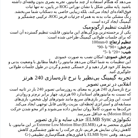
می‌دهد که هنگام استفاده از چند مانیتور، تجربه بصری بدون وقفه‌ای داشته
باشید. پایه مثلثی شکل با نشان نورانی ROG در پایین، نه تنها ثبات
فوق‌العاده‌ای ایجاد می‌کند، بلکه زیبایی خاصی به دسکتاپ شما می‌بخشد.
رنگ مشکی مات بدنه به همراه جزئیات قرمز ROG، ترکیبی چشمگیر و
گیمینگ ایجاد کرده است.
قابلیت تنظیم ارگونومیک
یکی از برجسته‌ترین ویژگی‌های این مانیتور، قابلیت تنظیم گسترده آن است
که برای جلسات طولانی گیمینگ طراحی شده است:
تنظیم ارتفاع:
0-100mm
چرخش:
+90° تا -90°
شیب:
+20° تا -5°
چرخش عمودی:
امکان نصب به صورت عمودی
این تنظیمات به شما امکان می‌دهد مانیتور را دقیقاً مطابق با وضعیت بدنی و
محیط کار خود قرار دهید و از خستگی چشم و گردن در طول جلسات طولانی
جلوگیری کنید.
تجربه گیمینگ بی‌نظیر با نرخ تازه‌سازی 240 هرتز
انقلابی در نرمی تصویر
نرخ تازه‌سازی 240 هرتز به معنای به روزرسانی تصویر 240 بار در ثانیه است
که نسبت به مانیتورهای استاندارد 60 هرتزی، چهار برابر نرم‌تر و روان‌تر
است. این ویژگی در بازی‌های سریع مانند شوترهای اول شخص، بازی‌های
مسابقه‌ای و استراتژی لحظه‌ای، مزیت رقابتی قابل توجهی ایجاد می‌کند.
حرکت‌ها به صورت کاملاً روان نمایش داده می‌شوند و اثر محو شدن حرکت
(Motion Blur) به حداقل می‌رسد.
تکنولوژی ELMB Sync: حذف سایه و تاری تصویر
فناوری منحصر به فرد Extreme Low Motion Blur (ELMB) در این مانیتور، با
کاهش زمان نمایش هر فریم، تاری حرکت را به طور چشمگیری کاهش
می‌دهد. وقتی ELMB Sync با فناوری‌های همگام‌سازی تطبیقی (G-