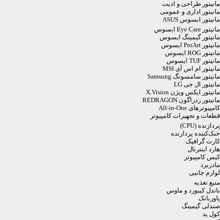
مانیتور طراحی و ادیت
مانیتور اداری و عمومی
مانیتور ایسوس ASUS
مانیتور Eye Care ایسوس
مانیتور گیمینگ ایسوس
مانیتور ProArt ایسوس
مانیتور ROG ایسوس
مانیتور TUF ایسوس
مانیتور ام اس آی MSI
مانیتور سامسونگ Samsung
مانیتور ال جی LG
مانیتور ایکس ویژن X.Vision
مانیتور ردراگون REDRAGON
کامپیوترهای All-in-One
قطعات و تجهیزات کامپیوتر
پردازنده (CPU)
خنک‌کننده پردازنده
کارت گرافیک
هارد اینترنال
کیس کامپیوتر
مادربرد
لوازم جانبی
منبع تغذیه
باندل کیبورد و ماوس
پاوربانک
صندلی گیمینگ
کول پد