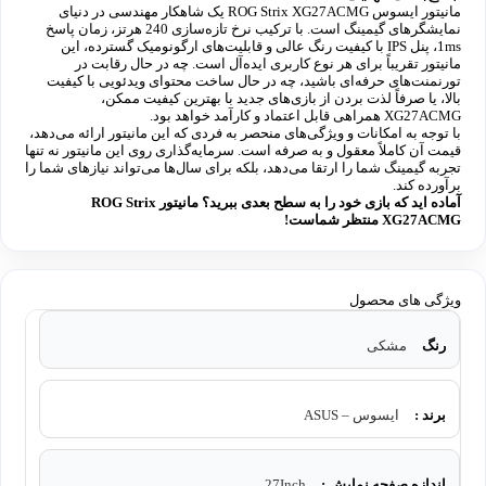
مانیتور ایسوس ROG Strix XG27ACMG یک شاهکار مهندسی در دنیای
نمایشگرهای گیمینگ است. با ترکیب نرخ تازه‌سازی 240 هرتز، زمان پاسخ
1ms، پنل IPS با کیفیت رنگ عالی و قابلیت‌های ارگونومیک گسترده، این
مانیتور تقریباً برای هر نوع کاربری ایده‌آل است. چه در حال رقابت در
تورنمنت‌های حرفه‌ای باشید، چه در حال ساخت محتوای ویدئویی با کیفیت
بالا، یا صرفاً لذت بردن از بازی‌های جدید با بهترین کیفیت ممکن،
XG27ACMG همراهی قابل اعتماد و کارآمد خواهد بود.
با توجه به امکانات و ویژگی‌های منحصر به فردی که این مانیتور ارائه می‌دهد،
قیمت آن کاملاً معقول و به صرفه است. سرمایه‌گذاری روی این مانیتور نه تنها
تجربه گیمینگ شما را ارتقا می‌دهد، بلکه برای سال‌ها می‌تواند نیازهای شما را
برآورده کند.
آماده اید که بازی خود را به سطح بعدی ببرید؟ مانیتور ROG Strix
XG27ACMG منتظر شماست!
ویژگی های محصول
رنگ
مشکی
برند :
ایسوس – ASUS
اندازه صفحه نمایش :
27Inch