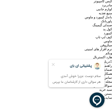
کیس کامپیوتر
مادربرد
لوازم جانبی
منبع تغذیه
باندل کیبورد و ماوس
پاوربانک
صندلی گیمینگ
کول پد
کیبورد
کیف لپ تاپ
ماوس
میکروفن
نرم افزار های امنیتی
وبکم
هارد اکسترنال
درباره ما
راهنمای خرید اینترنتی
ضمانت کالا
همکاری با فروشگاه eBuy
تماس با ما
مجله تخصصی ای‌ بای
سوالات متداول
سبد خرید
بستن
سایدبار