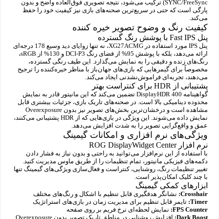
SYNC/FreeSync) ترکیب می‌شود، نتیجه تصویری فوق‌العاده واضح و بدون
پارگی است که حتی در سریع‌ترین صحنه‌های بازی نیز کیفیت خود را حفظ
می‌کند.
کیفیت رنگ و وضوح تصویر خیره کننده
پنل Fast IPS با پوشش رنگ گسترده
پنل IPS مورد استفاده در XG27ACMG، نه تنها زوایای دید وسیع 178 درجه‌ای
ارائه می‌دهد، بلکه با پوشش 95% از فضای رنگ DCI-P3 و 130% از sRGB،
رنگ‌های زنده و دقیقی را به نمایش می‌گذارد. این طیف رنگی گسترده،
مخصوصاً برای گیمرهایی که بازی‌های جهان‌باز با مناظر خیره‌کننده را ترجیح
می‌دهند، تجربه‌ای فراموش‌نشدنی ایجاد می‌کند.
پشتیبانی از HDR برای کنتراست بهتر
گواهینامه DisplayHDR 400 تضمین می‌کند که این مانیتور قادر به نمایش
محدوده دینامیکی بالا است. در صحنه‌های تاریک بازی، جزئیات بیشتری قابل
مشاهده است و درخشان‌ترین بخش‌های تصویر نیز بدون Overexposure
نمایش داده می‌شوند. این ویژگی در بازی‌هایی که از HDR پشتیبانی می‌کنند،
عمق و واقع‌گرایی تصویر را به شدت افزایش می‌دهد.
ویژگی‌های نرم افزاری و امکانات گیمینگ
نرم افزار ROG DisplayWidget Center
با استفاده از این نرم‌افزار می‌توانید به راحتی و بدون نیاز به فشار دادن
دکمه‌های فیزیکی مانیتور، تمام تنظیمات را از طریق ماوس مدیریت کنید.
تغییر تنظیمات رنگ، روشنایی، کنتراست و فعال‌سازی ویژگی‌های گیمینگ تنها
با چند کلیک امکان‌پذیر است.
ابزارهای کمکی گیمینگ
Crosshair:
نشانگر هدفگیری قابل تنظیم با اشکال و رنگ‌های مختلف
Timer:
تایمر قابل تنظیم برای مدیریت زمان در بازی‌های استراتژیک
FPS Counter:
نمایش لحظه‌ای نرخ فریم بر روی صفحه
Dark Boost:
افزایش روشنایی در مناطق تاریک تصویر بدون Overexposure