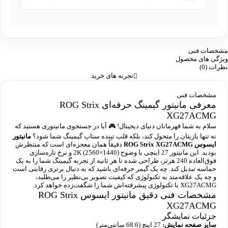
مشخصات فنی
ویژگی های محصول
نظرات (0)
تجربه های خرید
مشخصات فنی
معرفی مانیتور گیمینگ حرفه‌ای ROG Strix
XG27ACMG
سلام به شما قهرمانان دنیای دیجیتال! 🎮 آیا در جستجوی مانیتوری هستید که
نه تنها بازیتان را متحول کند، بلکه قلب تپنده ستاپ گیمینگ شما شود؟
مانیتور
ایسوس ROG Strix XG27ACMG
دقیقاً همان معجزه‌ای است که منتظرش
بودید. این مانیتور 27 اینچی با وضوح 2K (2560×1440) و نرخ تازه‌سازی
فوق‌العاده 240 هرتز، طراحی شده تا هر ثانیه از تجربه گیمینگ شما را به یک
حماسه تبدیل کند. چه یک گیمر حرفه‌ای باشید که به دنبال برتری رقابتی است
و چه یک علاقه‌مند به تکنولوژی که کیفیت تصویر بی‌نظیر را می‌طلبد،
XG27ACMG با تکنولوژی پیشرفته‌اش شما را شگفت‌زده خواهد کرد.
مشخصات فنی دقیق مانیتور ایسوس ROG Strix
XG27ACMG
جزئیات نمایشگر
سایز صفحه نمایش:
27 اینچ (68.6 سانتی‌متر)