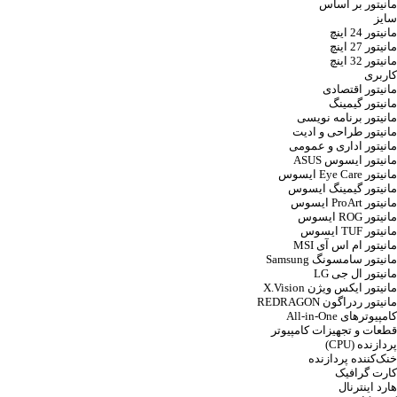
مانیتور بر اساس
سایز
مانیتور 24 اینچ
مانیتور 27 اینچ
مانیتور 32 اینچ
کاربری
مانیتور اقتصادی
مانیتور گیمینگ
مانیتور برنامه نویسی
مانیتور طراحی و ادیت
مانیتور اداری و عمومی
مانیتور ایسوس ASUS
مانیتور Eye Care ایسوس
مانیتور گیمینگ ایسوس
مانیتور ProArt ایسوس
مانیتور ROG ایسوس
مانیتور TUF ایسوس
مانیتور ام اس آی MSI
مانیتور سامسونگ Samsung
مانیتور ال جی LG
مانیتور ایکس ویژن X.Vision
مانیتور ردراگون REDRAGON
کامپیوترهای All-in-One
قطعات و تجهیزات کامپیوتر
پردازنده (CPU)
خنک‌کننده پردازنده
کارت گرافیک
هارد اینترنال