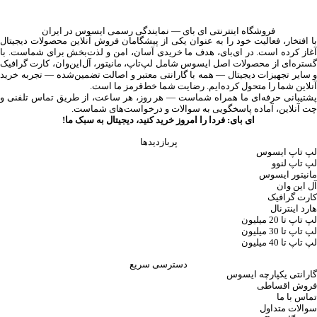
فروشگاه اینترنتی ای‌ بای — نمایندگی رسمی ایسوس در ایران
با افتخار، فعالیت خود را به عنوان یکی از پیشگامان فروش آنلاین محصولات دیجیتال
آغاز کرده است. در ای‌بای، هدف ما خریدی آسان، امن و لذت‌بخش برای شماست. با
گستره‌ای از محصولات اصل ایسوس شامل لپ‌تاپ، مانیتور، آل‌این‌وان، کارت گرافیک
و سایر تجهیزات دیجیتال — همه با گارانتی معتبر و اصالت تضمین‌شده — تجربه خرید
آنلاین شما را متحول کرده‌ایم. رضایت شما خط‌قرمز ما است.
پشتیبانی حرفه‌ای ما همراه شماست — هر روز، هر ساعت، از طریق تماس تلفنی و
چت آنلاین، آماده پاسخگویی به سوالات و درخواست‌های شماست.
ای بای: فردا را امروز خرید کنید، دیجیتال به سبک ما!
پربازدیدها
لپ تاپ ایسوس
لپ تاپ لنوو
مانیتور ایسوس
آل این وان
کارت گرافیک
هارد اینترنال
لپ تاپ تا 20 میلیون
لپ تاپ تا 30 میلیون
لپ تاپ تا 40 میلیون
دسترسی سریع
گارانتی یکپارچه ایسوس
فروش اقساطی
تماس با ما
سوالات متداول