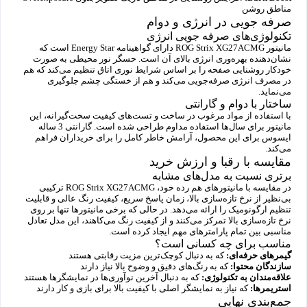
مناطق روشن
صرفه جویی در انرژی و دوام
تکنولوژی‌های صرفه جویی انرژی
مانیتور ROG Strix XG27ACMG دارای گواهینامه Energy Star است که
نشان‌دهنده بهره‌وری انرژی بالای آن است. حسگر نور محیطی به صورت
خودکار روشنایی صفحه را بر اساس شرایط نوری اتاق تنظیم می‌کند که هم
در مصرف انرژی صرفه‌جویی می‌کند و هم از خستگی چشم جلوگیری
می‌نماید.
ساختار با دوام و گارانتی
با استفاده از مواد مرغوب در ساخت و تست‌های کیفیت سخت‌گیرانه، این
مانیتور برای سال‌ها استفاده مداوم طراحی شده است. گارانتی 3 ساله
ایسوس برای این محصول، آرامش خاطر کامل را برای خریداران فراهم
می‌کند.
مقایسه با رقبا و ارزش خرید
برتری نسبت به مدل‌های مشابه
در مقایسه با مانیتورهای هم رده خود، ROG Strix XG27ACMG ترکیبی
بی‌نظیر از نرخ تازه‌سازی بالا، زمان پاسخ سریع، کیفیت رنگ عالی و قابلیت
تنظیم ارگونومیک را ارائه می‌دهد. در حالی که برخی مانیتورها تنها بر روی
نرخ تازه‌سازی بالا تمرکز می‌کنند و از کیفیت رنگ می‌کاهند، این مدل تعادل
مناسبی بین تمام پارامترهای مهم ایجاد کرده است.
مناسب برای چه کسانی است؟
گیمرهای حرفه‌ای:
که به دنبال کوچک‌ترین مزیت رقابتی هستند
سازندگان محتوا:
که به رنگ‌های دقیق و وضوح بالا نیاز دارند
علاقه‌مندان به تکنولوژی:
که به دنبال آخرین نوآوری‌ها در نمایشگرها هستند
استریمرها:
که نیاز به نمایشگر اصلی با کیفیت بالا برای بازی و کار دارند
جمع‌بندی نهایی