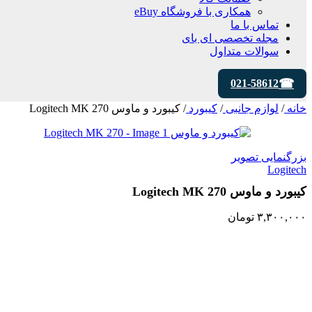
همکاری با فروشگاه eBuy
تماس با ما
مجله تخصصی ای‌ بای
سوالات متداول
021-58612
خانه
/
لوازم جانبی
/
کیبورد
/
کیبورد و ماوس Logitech MK 270
بزرگنمایی تصویر
Logitech
کیبورد و ماوس Logitech MK 270
۳,۳۰۰,۰۰۰
تومان