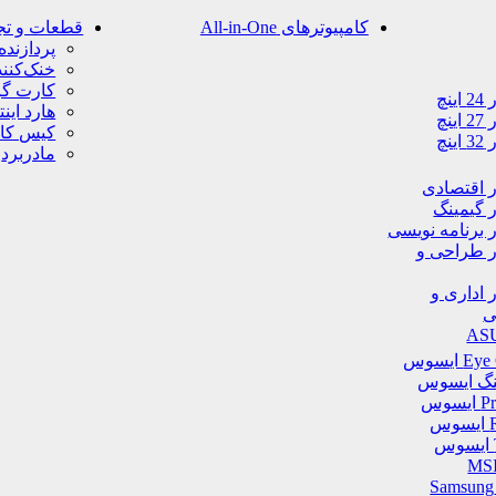
کامپیوترهای All-in-One
قطعات و تجه
پردازنده (PU
خنک‌کنند
کارت گر
ینچ
هارد اینت
ینچ
کیس کام
ینچ
مادربرد
ر اقتصادی
ر گیمینگ
ر برنامه نویسی
ر طراحی و
ر اداری و
ی
ینگ ایسوس