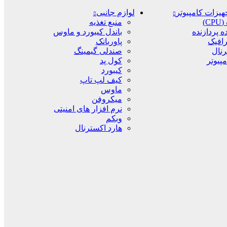
یزات کامپیوتر
لوازم جانبی
C)
منبع تغذیه
ه پردازنده
باندل کیبورد و ماوس
افیک
پاوربانک
رنال
صندلی گیمینگ
پیوتر
کول پد
کیبورد
کیف لپ تاپ
ماوس
میکروفن
نرم افزار های امنیتی
وبکم
هارد اکسترنال