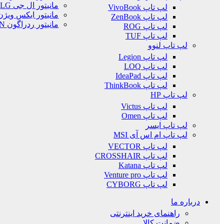
مانیتور ال جی LG
لپ تاپ VivoBook
مانیتور ایکس ویژن .Vision
لپ تاپ ZenBook
مانیتور ردراگون REDRAGON
لپ تاپ ROG
لپ تاپ TUF
لپ تاپ لنوو
لپ تاپ Legion
لپ تاپ LOQ
لپ تاپ IdeaPad
لپ تاپ ThinkBook
لپ تاپ HP
لپ تاپ Victus
لپ تاپ Omen
لپ تاپ ایسر
لپ تاپ ام اس آی MSI
لپ تاپ VECTOR
لپ تاپ CROSSHAIR
لپ تاپ Katana
لپ تاپ Venture pro
لپ تاپ CYBORG
درباره ما
راهنمای خرید اینترنتی
ضمانت کالا