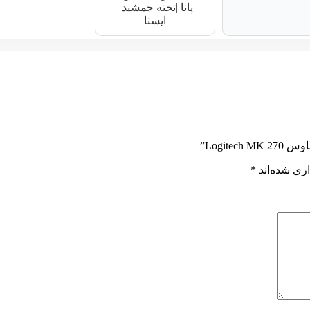
پانا |تخته جمشید |
ایستا
Logit”
ری شده‌اند
*