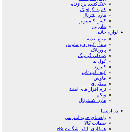
خنک‌کننده پردازنده
کارت گرافیک
هارد اینترنال
کیس کامپیوتر
مادربرد
لوازم جانبی
منبع تغذیه
باندل کیبورد و ماوس
پاوربانک
صندلی گیمینگ
کول پد
کیبورد
کیف لپ تاپ
ماوس
میکروفن
نرم افزار های امنیتی
وبکم
هارد اکسترنال
درباره ما
راهنمای خرید اینترنتی
ضمانت کالا
همکاری با فروشگاه eBuy