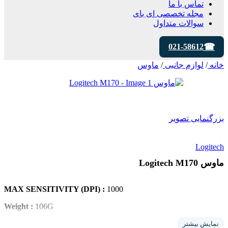
تماس با ما
مجله تخصصی ای‌ بای
سوالات متداول
021-58612
خانه
/
لوازم جانبی
/
ماوس
بزرگنمایی تصویر
Logitech
ماوس Logitech M170
MAX SENSITIVITY (DPI) :
1000
Weight :
106G
MAX ACCELERATION (G) :
10
نمایش بیشتر