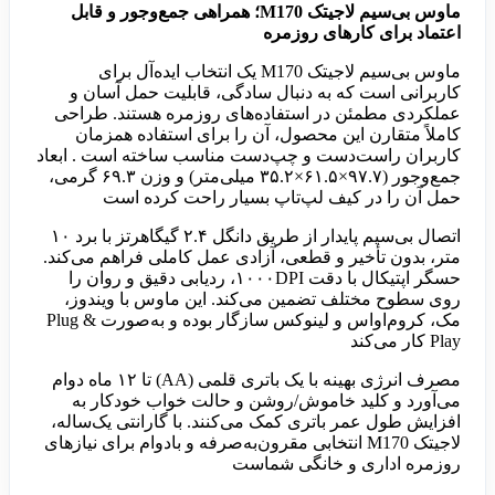
ماوس بی‌سیم لاجیتک M170؛ همراهی جمع‌وجور و قابل
اعتماد برای کارهای روزمره
ماوس بی‌سیم لاجیتک M170 یک انتخاب ایده‌آل برای
کاربرانی است که به دنبال سادگی، قابلیت حمل آسان و
عملکردی مطمئن در استفاده‌های روزمره هستند. طراحی
کاملاً متقارن این محصول، آن را برای استفاده همزمان
کاربران راست‌دست و چپ‌دست مناسب ساخته است . ابعاد
جمع‌وجور (۹۷.۷×۶۱.۵×۳۵.۲ میلی‌متر) و وزن ۶۹.۳ گرمی،
حمل آن را در کیف لپ‌تاپ بسیار راحت کرده است
اتصال بی‌سیم پایدار از طریق دانگل ۲.۴ گیگاهرتز با برد ۱۰
متر، بدون تأخیر و قطعی، آزادی عمل کاملی فراهم می‌کند.
حسگر اپتیکال با دقت ۱۰۰۰DPI، ردیابی دقیق و روان را
روی سطوح مختلف تضمین می‌کند. این ماوس با ویندوز،
مک، کروم‌اواس و لینوکس سازگار بوده و به‌صورت Plug &
Play کار می‌کند
مصرف انرژی بهینه با یک باتری قلمی (AA) تا ۱۲ ماه دوام
می‌آورد و کلید خاموش/روشن و حالت خواب خودکار به
افزایش طول عمر باتری کمک می‌کنند. با گارانتی یک‌ساله،
لاجیتک M170 انتخابی مقرون‌به‌صرفه و بادوام برای نیازهای
روزمره اداری و خانگی شماست