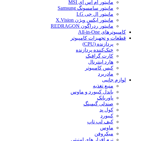
مانیتور ام اس آی MSI
مانیتور سامسونگ Samsung
مانیتور ال جی LG
مانیتور ایکس ویژن X.Vision
مانیتور ردراگون REDRAGON
کامپیوترهای All-in-One
قطعات و تجهیزات کامپیوتر
پردازنده (CPU)
خنک‌کننده پردازنده
کارت گرافیک
هارد اینترنال
کیس کامپیوتر
مادربرد
لوازم جانبی
منبع تغذیه
باندل کیبورد و ماوس
پاوربانک
صندلی گیمینگ
کول پد
کیبورد
کیف لپ تاپ
ماوس
میکروفن
نرم افزار های امنیتی