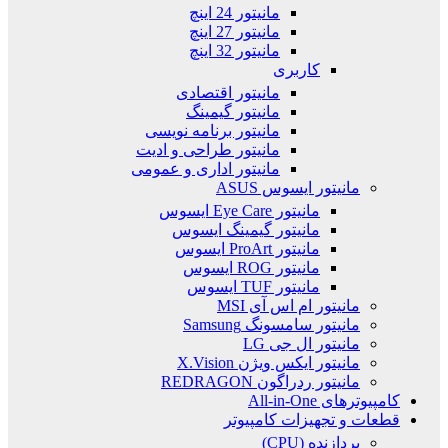
مانیتور 24 اینچ
مانیتور 27 اینچ
مانیتور 32 اینچ
کاربری
مانیتور اقتصادی
مانیتور گیمینگ
مانیتور برنامه نویسی
مانیتور طراحی و ادیت
مانیتور اداری و عمومی
مانیتور ایسوس ASUS
مانیتور Eye Care ایسوس
مانیتور گیمینگ ایسوس
مانیتور ProArt ایسوس
مانیتور ROG ایسوس
مانیتور TUF ایسوس
مانیتور ام اس آی MSI
مانیتور سامسونگ Samsung
مانیتور ال جی LG
مانیتور ایکس ویژن X.Vision
مانیتور ردراگون REDRAGON
کامپیوترهای All-in-One
قطعات و تجهیزات کامپیوتر
پردازنده (CPU)