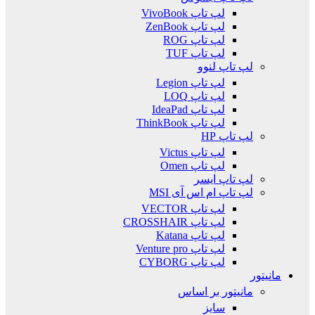
لپ تاپ VivoBook
لپ تاپ ZenBook
لپ تاپ ROG
لپ تاپ TUF
لپ تاپ لنوو
لپ تاپ Legion
لپ تاپ LOQ
لپ تاپ IdeaPad
لپ تاپ ThinkBook
لپ تاپ HP
لپ تاپ Victus
لپ تاپ Omen
لپ تاپ ایسر
لپ تاپ ام اس آی MSI
لپ تاپ VECTOR
لپ تاپ CROSSHAIR
لپ تاپ Katana
لپ تاپ Venture pro
لپ تاپ CYBORG
مانیتور
مانیتور بر اساس
سایز