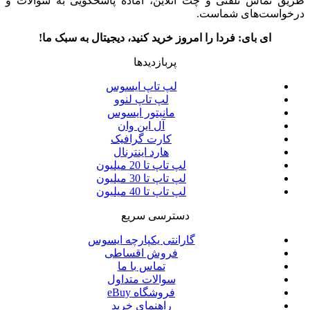
طریق تماس تلفنی و چت آنلاین، آماده پاسخگویی به سوالات و
درخواست‌های شماست.
ای بای: فردا را امروز خرید کنید، دیجیتال به سبک ما!
پربازدیدها
لپ تاپ ایسوس
لپ تاپ لنوو
مانیتور ایسوس
آل این وان
کارت گرافیک
هارد اینترنال
لپ تاپ تا 20 میلیون
لپ تاپ تا 30 میلیون
لپ تاپ تا 40 میلیون
دسترسی سریع
گارانتی یکپارچه ایسوس
فروش اقساطی
تماس با ما
سوالات متداول
فروشگاه eBuy
راهنمای خرید