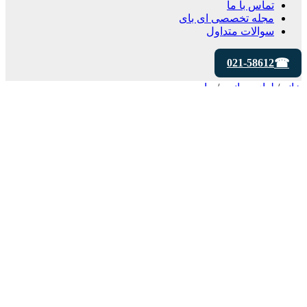
تماس با ما
مجله تخصصی ای‌ بای
سوالات متداول
021-58612
خانه
/
لوازم جانبی
/
ماوس
بزرگنمایی تصویر
Logitech
ماوس بی سیم لاجیتک مدل G Pro X Superlight ا
Logitech
MAX SENSITIVITY (DPI) :
25600
Weight :
63G
MAX ACCELERATION (G) :
40
PROGRAMMABLE BUTTONS :
5