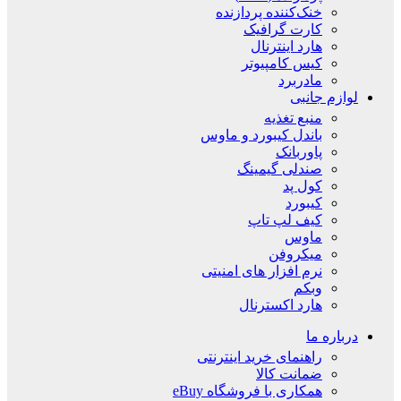
خنک‌کننده پردازنده
کارت گرافیک
هارد اینترنال
کیس کامپیوتر
مادربرد
لوازم جانبی
منبع تغذیه
باندل کیبورد و ماوس
پاوربانک
صندلی گیمینگ
کول پد
کیبورد
کیف لپ تاپ
ماوس
میکروفن
نرم افزار های امنیتی
وبکم
هارد اکسترنال
درباره ما
راهنمای خرید اینترنتی
ضمانت کالا
همکاری با فروشگاه eBuy