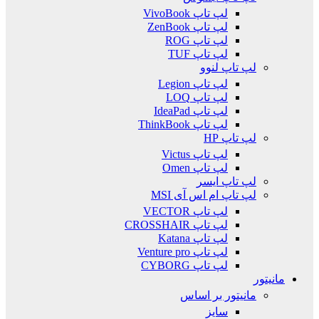
لپ تاپ VivoBook
لپ تاپ ZenBook
لپ تاپ ROG
لپ تاپ TUF
لپ تاپ لنوو
لپ تاپ Legion
لپ تاپ LOQ
لپ تاپ IdeaPad
لپ تاپ ThinkBook
لپ تاپ HP
لپ تاپ Victus
لپ تاپ Omen
لپ تاپ ایسر
لپ تاپ ام اس آی MSI
لپ تاپ VECTOR
لپ تاپ CROSSHAIR
لپ تاپ Katana
لپ تاپ Venture pro
لپ تاپ CYBORG
مانیتور
مانیتور بر اساس
سایز