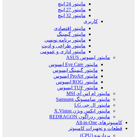
مانیتور 24 اینچ
مانیتور 27 اینچ
مانیتور 32 اینچ
کاربری
مانیتور اقتصادی
مانیتور گیمینگ
مانیتور برنامه نویسی
مانیتور طراحی و ادیت
مانیتور اداری و عمومی
مانیتور ایسوس ASUS
مانیتور Eye Care ایسوس
مانیتور گیمینگ ایسوس
مانیتور ProArt ایسوس
مانیتور ROG ایسوس
مانیتور TUF ایسوس
مانیتور ام اس آی MSI
مانیتور سامسونگ Samsung
مانیتور ال جی LG
مانیتور ایکس ویژن X.Vision
مانیتور ردراگون REDRAGON
کامپیوترهای All-in-One
قطعات و تجهیزات کامپیوتر
پردازنده (CPU)