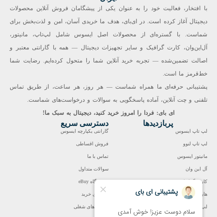
با افتخار، فعالیت خود را به عنوان یکی از پیشگامان فروش آنلاین محصولات
دیجیتال آغاز کرده است. در ای‌بای، هدف ما خریدی آسان، امن و لذت‌بخش برای
شماست. با گستره‌ای از محصولات اصل ایسوس شامل لپ‌تاپ، مانیتور،
آل‌این‌وان، کارت گرافیک و سایر تجهیزات دیجیتال — همه با گارانتی معتبر و
اصالت تضمین‌شده — تجربه خرید آنلاین شما را متحول کرده‌ایم. رضایت شما
خط‌قرمز ما است.
پشتیبانی حرفه‌ای ما همراه شماست — هر روز، هر ساعت، از طریق تماس
تلفنی و چت آنلاین، آماده پاسخگویی به سوالات و درخواست‌های شماست.
ای بای: فردا را امروز خرید کنید، دیجیتال به سبک ما!
پربازدیدها
دسترسی سریع
لپ تاپ ایسوس
گارانتی یکپارچه ایسوس
لپ تاپ لنوو
فروش اقساطی
مانیتور ایسوس
تماس با ما
آل این وان
سوالات متداول
کارت گرافیک
فروشگاه eBuy
هارد اینترنال
راهنمای خرید
لپ تاپ تا 20 میلیون
فرصت‌های شغلی