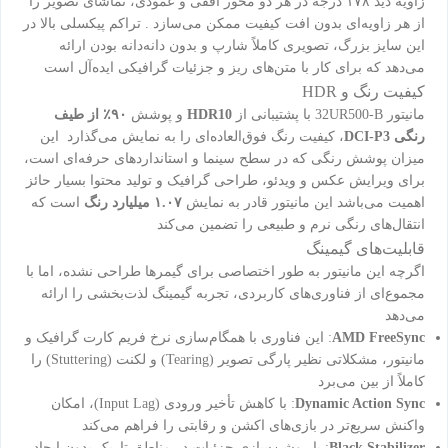
زاویه دید ۱۷۸ درجه در هر دو محور افقی و عمودی، تماشای تصویر را
از هر زاویه‌ای بدون افت کیفیت ممکن می‌سازد . تراکم پیکسلی بالا در
این سایز بزرگ، تصویری کاملاً شارپ و بدون دانه‌دانه بودن ارائه
می‌دهد که برای کار با متن‌های ریز و جزئیات گرافیکی ایده‌آل است
کیفیت رنگ و HDR
مانیتور 32UR500-B با پشتیبانی از
HDR10
و پوشش
۹۰٪ از طیف
رنگی DCI-P3
، کیفیت رنگ فوق‌العاده‌ای را به نمایش می‌گذارد این
میزان پوشش رنگی که در سطح سینما و استانداردهای حرفه‌ای است،
برای ویرایش عکس و ویدئو، طراحی گرافیک و تولید محتوا بسیار حائز
اهمیت می‌باشد این مانیتور قادر به نمایش
۱.۰۷ میلیارد رنگ
است که
انتقال‌های رنگی نرم و طبیعی را تضمین می‌کند
قابلیت‌های گیمینگ
اگرچه این مانیتور به طور اختصاصی برای گیمرها طراحی نشده، اما با
مجموع‌ای از فناوری‌های کاربردی، تجربه گیمینگ لذت‌بخشی را ارائه
می‌دهد
AMD FreeSync
: این فناوری با همگام‌سازی نرخ فریم کارت گرافیک و
مانیتور، مشکلاتی نظیر پارگی تصویر (Tearing) و لکنت (Stuttering) را
کاملاً از بین می‌برد
Dynamic Action Sync
: با کاهش تأخیر ورودی (Input Lag)، امکان
واکنش سریع‌تر در بازی‌های اکشن و رقابتی را فراهم می‌کند
Black Stabilizer
: با روشن‌سازی جزئیات در مناطق تاریک بدون ایجاد