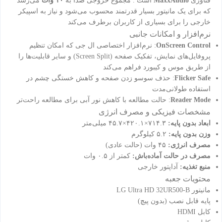
فناوری
MaxxAudio
است . مجموع خروجی صدا به
۱۰ وات
می‌رسد
که برای یک مانیتور بسیار قدرتمند محسوب می‌شود و نیاز به اسپیکر
خارجی را برای بسیاری از کاربران برطرف می‌کند
نرم‌افزار و امکانات جانبی
OnScreen Control
: نرم‌افزار اختصاصی ال جی که امکان تنظیم
پروفایل‌های نمایش، تفکیک صفحه (Screen Split) و سایر قابلیت‌ها را
از طریق موس و کیبورد فراهم می‌کند
Flicker Safe
: حذف سوسو زدن صفحه و کاهش خستگی چشم در
استفاده طولانی‌مدت
Reader Mode
: حالت مطالعه با کاهش نور آبی برای مطالعه راحت‌تر
مشخصات فیزیکی و مصرف انرژی
ابعاد بدون پایه:
۷۱۴.۳×۴۲۰.۱×۴۵.۷ میلی‌متر
وزن بدون پایه:
۵.۲ کیلوگرم
مصرف انرژی:
۴۵ وات (حالت عادی)
مصرف در حالت آماده‌باش:
کمتر از ۰.۵ وات
منبع تغذیه:
آداپتور خارجی
محتویات جعبه
مانیتور LG Ultra HD 32UR500-B
پایه قابل نصب (بدون پیچ)
کابل HDMI