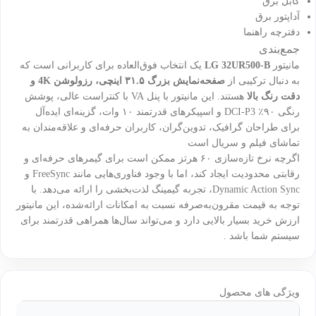
کابل برق
آداپتور برق
دفترچه راهنما
جمع‌بندی
مانیتور
LG 32UR500-B
یک انتخاب فوق‌العاده برای کاربرانی است که
به دنبال ترکیبی از
صفحه‌نمایش بزرگ ۳۱.۵ اینچی، رزولوشن 4K و
دقت رنگ بالا
هستند. این مانیتور با پنل VA با کنتراست عالی، پوشش
رنگی ۹۰٪ DCI-P3 و اسپیکرهای قدرتمند ۱۰ وات، گزینه‌ای ایده‌آل
برای طراحان گرافیک، تدوین‌گران، کاربران حرفه‌ای و علاقه‌مندان به
تماشای فیلم و سریال است
اگرچه نرخ تازه‌سازی ۶۰ هرتز ممکن است برای گیمرهای حرفه‌ای و
رقابتی محدودیت ایجاد کند، اما با وجود فناوری‌هایی مانند FreeSync و
Dynamic Action Sync، تجربه گیمینگ لذت‌بخشی را ارائه می‌دهد. با
توجه به قیمت مقرون‌به‌صرفه نسبت به امکانات ارائه‌شده، این مانیتور
ارزش خرید بسیار بالایی دارد و می‌تواند سال‌ها همراهی قدرتمند برای
سیستم شما باشد .
ویژگی های محصول