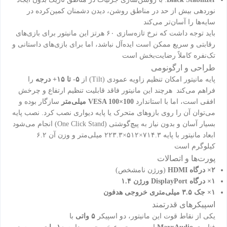
نوردهی بیش از حد در مناطق روشن، دیدن دشمنان کمین‌کرده در
سایه‌ها را آسان‌تر می‌کند
باید توجه داشت که نرخ تازه‌سازی ۶۰ هرتز این مانیتور برای بازی‌های
رقابتی و سریع ممکن است ایده‌آل نباشد، اما برای بازی‌های داستانی و
تک‌نفره کاملاً رضایت‌بخش است
طراحی و ارگونومی
پایه مانیتور امکان تنظیم زاویه عمودی (Tilt) از
۵- تا ۱۵+ درجه
را
فراهم می‌کند هرچند این مانیتور فاقد قابلیت تنظیم ارتفاع و چرخش
افقی است، اما با استاندارد
VESA 100×100 میلی‌متر
سازگار بوده و
می‌توان آن را روی بازوهای متحرک یا پایه دیواری نصب کرد. نصب پایه
بسیار آسان و بدون نیاز به پیچ‌گوشتی (One Click Stand) انجام می‌شود
ابعاد مانیتور با پایه ۷۱۴.۳×۵۱۲×۲۲۳.۳ میلی‌متر و وزن آن ۶.۲
کیلوگرم است
پورت‌ها و اتصالات
۲× درگاه HDMI
(ورژن نامشخص)
۱× درگاه DisplayPort ورژن ۱.۴
۱× جک ۳.۵ میلی‌متری خروجی هدفون
اسپیکرهای قدرتمند
یکی از نقاط قوت این مانیتور، دو اسپیکر
۵ واتی
با