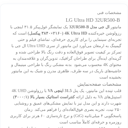
مشخصات فنی
LG Ultra HD 32UR500-B
مانیتور
ال جی مدل 32UR500-B
یک نمایشگر غول‌پیکر ۳۱.۵ اینچی با
رزولوشن خیره‌کننده
4K Ultra HD (۳۸۴۰×۲۱۶۰ پیکسل)
است که
تجربه‌ای سینمایی را برای کاربری حرفه‌ای، تماشای فیلم و حتی
گیمینگ به ارمغان می‌آورد این مانیتور از سری Ultra UHD ال جی با
تمرکز بر کیفیت تصویر فوق‌العاده و دقت رنگ بالا طراحی شده و
گزینه‌ای ایده‌آل برای طراحان گرافیک، تدوین‌گران و علاقه‌مندان به
محتوای 4K محسوب می‌شود بدنه مشکی رنگ با طراحی مینیمال و
حاشیه‌های باریک در سه طرف، ظاهری مدرن و شیک به این مانیتور
بخشیده است
مشخصات صفحه‌نمایش
قلب تپنده این مانیتور، یک پنل
31.5 اینچی VA
با رزولوشن 4K UHD
استپنل‌های VA به دلیل ارائه
کنتراست استاتیک بسیار بالا (۳۰۰۰:۱)
شهرت دارند و این مدل نیز با نمایش مشکی‌های عمیق و روشنایی
۲۵۰ نیت، تجربه بصری فوق‌العاده‌ای را فراهم می‌کند. زمان
پاسخگویی ۴ میلی‌ثانیه (GtG) و نرخ تازه‌سازی ۶۰ هرتز برای کاربری
روزمره و حرفه‌ای کاملاً مناسب است