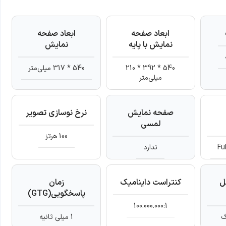
ابعاد صفحه
ابعاد صفحه
نمایش با پایه
نمایش
540 * 392 * 210
540 * 317 میلی‌متر
میلی‌متر
صفحه نمایش
نرخ نوسازی تصویر
لمسی
100 هرتز
Fu
ندارد
ل
کنتراست داینامیک
زمان
پاسخگویی(GTG)
100.000.000:1
1 میلی ثانیه