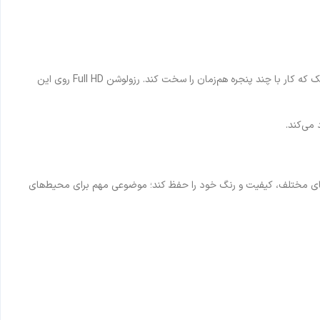
اندازه 23.8 اینچ یکی از محبوب‌ترین سایزها برای استفاده روزمره محسوب می‌شود. این ابعاد نه آن‌قدر بزرگ است که فضای زیادی اشغال کند و نه آن‌قدر کوچک که کار با چند پنجره هم‌زمان را سخت کند. رزولوشن Full HD روی این
می‌کند.
ایای مختلف، کیفیت و رنگ خود را حفظ کند؛ موضوعی مهم برای محیط‌های