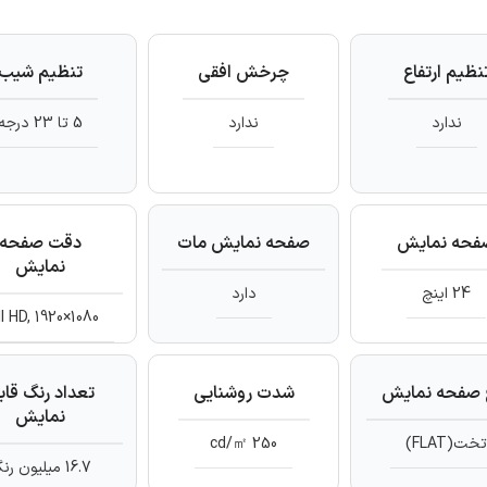
نظیم ارتفاع
چرخش افقی
تنظیم شیب
ندارد
ندارد
5 تا 23 درجه
فحه نمایش
صفحه نمایش مات
دقت صفحه
نمایش
24 اینچ
دارد
ll HD, 1920×1080
 صفحه نمایش
شدت روشنایی
تعداد رنگ قاب
نمایش
خت(FLAT)
250 cd/㎡
16.7 میلیون رنگ