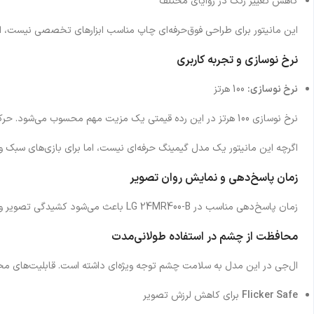
کاهش تغییر رنگ در زوایای مختلف
این مانیتور برای طراحی فوق‌حرفه‌ای چاپ مناسب ابزارهای تخصصی نیست، اما
نرخ نوسازی و تجربه کاربری
نرخ نوسازی:
100 هرتز
نرخ نوسازی 100 هرتز در این رده قیمتی یک مزیت مهم محسوب می‌شود. حرکت تصاویر روان‌تر از مانیتورهای 60 یا 75 هرتز دیده می‌شود و این موضوع در اسکرول صفحات، کار با نرم‌افزارها و حتی تماشای ویدئو کاملاً قابل لمس است.
اگرچه این مانیتور یک مدل گیمینگ حرفه‌ای نیست، اما برای بازی‌های سبک و اس
زمان پاسخ‌دهی و نمایش روان تصویر
زمان پاسخ‌دهی مناسب در LG 24MR400-B باعث می‌شود کشیدگی تصویر و تاری حرکتی در حداقل ممکن باشد. این موضوع در استفاده روزمره، کلاس‌های آنلاین و پخش ویدئو اهمیت زیادی دارد و تجربه‌ای روان‌تر ایجاد می‌کند.
محافظت از چشم در استفاده طولانی‌مدت
ال‌جی در این مدل به سلامت چشم توجه ویژه‌ای داشته است. قابلیت‌های مح
Flicker Safe
برای کاهش لرزش تصویر