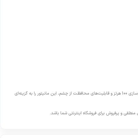
یک نمایشگر خوش‌ساخت، اقتصادی و قابل اعتماد برای استفاده روزمره است. پنل IPS، رزولوشن Full HD، نرخ نوسازی 100 هرتز و قابلیت‌های محافظت از چشم، این مانیتور را به گزینه‌ای