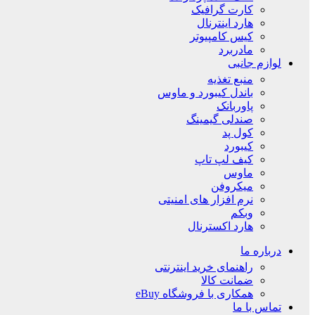
کارت گرافیک
هارد اینترنال
کیس کامپیوتر
مادربرد
لوازم جانبی
منبع تغذیه
باندل کیبورد و ماوس
پاوربانک
صندلی گیمینگ
کول پد
کیبورد
کیف لپ تاپ
ماوس
میکروفن
نرم افزار های امنیتی
وبکم
هارد اکسترنال
درباره ما
راهنمای خرید اینترنتی
ضمانت کالا
همکاری با فروشگاه eBuy
تماس با ما