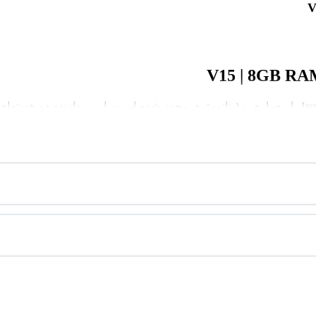
از نوع NVMe یا SATA، زمان بوت سیستم را به زیر ۱۵ ثانیه کاهش می‌ده