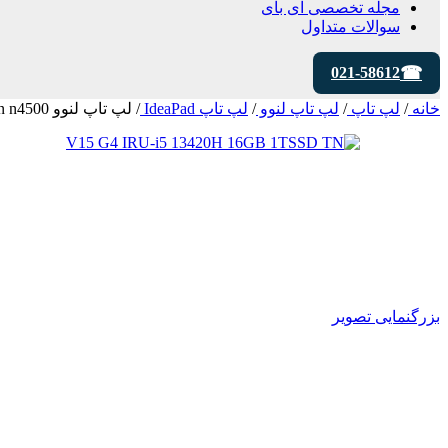
مجله تخصصی ای‌ بای
سوالات متداول
021-58612
خانه
/
لپ تاپ
/
لپ تاپ لنوو
/
لپ تاپ IdeaPad
/
لپ تاپ لنوو V15 | 8GB RAM | 256GB SSD | Celeron n4500
بزرگنمایی تصویر