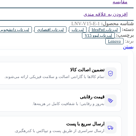
مقایسه
افزودن به علاقه مندی
شناسه محصول:
LNV-V15-E-1
دسته:
,
,
,
لپ تاپ IdeaPad
لپ تاپ
لپ تاپ اقتصادی
لپ تاپ دانشجویی
برچسب:
لپ تاپ لنوو V15
برند:
Lenovo
بستن
تضمین اصالت کالا
تمام کالاها با گارانتی اصالت و سلامت فیزیکی ارائه می‌شوند.
قیمت رقابتی
به‌روز و رقابتی؛ با شفافیت کامل در هزینه‌ها.
ارسال سریع با پست
ارسال سراسری از طریق پست و تیپاکس با کدرهگیری.