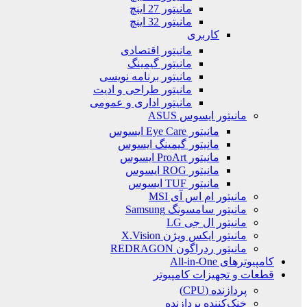
مانیتور 27 اینچ
مانیتور 32 اینچ
کاربری
مانیتور اقتصادی
مانیتور گیمینگ
مانیتور برنامه نویسی
مانیتور طراحی و ادیت
مانیتور اداری و عمومی
مانیتور ایسوس ASUS
مانیتور Eye Care ایسوس
مانیتور گیمینگ ایسوس
مانیتور ProArt ایسوس
مانیتور ROG ایسوس
مانیتور TUF ایسوس
مانیتور ام اس آی MSI
مانیتور سامسونگ Samsung
مانیتور ال جی LG
مانیتور ایکس ویژن X.Vision
مانیتور ردراگون REDRAGON
کامپیوترهای All-in-One
قطعات و تجهیزات کامپیوتر
پردازنده (CPU)
خنک‌کننده پردازنده