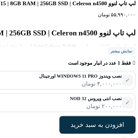
لپ تاپ لنوو V15 | 8GB RAM | 256GB SSD | Celeron n4500
۵۵,۹۹۰,۰۰۰
تومان
لپ تاپ لنوو V15 | 8GB RAM | 256GB SSD | Celeron n4500
لپ تاپ لنوو V15 به پردازنده
Intel Celeron N4500
نمایش بیشتر
مصرف انرژی بسیار پایینی معادل ۶ وات دارد. هشت گیگابایت حافظه رم DDR4 با فرکانس ۲۹۳۳ مگاهرتز امکان اجرای روان ویندوز ۱۱ و چندوظیفگی سبک را فراهم می‌کند.
حافظه داخلی
SSD ۲۵۶ گیگابایتی
فقط 1 عدد در انبار موجود است
هارددیسک‌های قدیمی می‌کند. صفحه نمایش ۱۵.۶ اینچی از نوع TN با رزولوشن HD و پوشش مات، بازتاب نور محیط را حذف کرده و برای کار طولانی مناسب است.
نصب ویندوز WINDOWS 11 PRO اورجینال
✓
۴,۰۰۰,۰۰۰
تومان
ویژگی‌های این لپ‌تاپ اقتصادی لنوو هستند.
نصب انتی ویروس NOD 32
✓
۲۰۰,۰۰۰
تومان
افزودن به سبد خرید